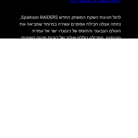
לרגל חגיגות השקת המשחק החדש Splatoon RAIDERS,
נחתה אצלנו חבילת אספנים עשירה במיוחד שמביאה את
העולם הצבעוני והתוסס של נינטנדו ישר אל עמדת
הגיימינג. החבילה כוללת שילוב של בובות פרווה רשמיות
וגדולות במיוחד, בהן דמותו המוכרת של Judd החתול
השופט כשהוא לבוש בחליפת הטאקסדו האופיינית שלו,
לצד בובת פרווה מפורטת של Inkling Girl בעלת זרועות…
יולי 27, 2026