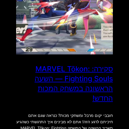
סקירה: MARVEL Tōkon:
Fighting Souls — השעה
הראשונה במשחק המכות
החדש!
חובבי יקום מרבל ומשחקי מכות? כנראה שגם אתם
חיכיתם לרגע הזה! אתם לא מבינים איך התרגשתי כשהגיע
תאריך ההשקה של המשחק MARVEL Tōkon: Fighting