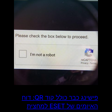
פישינג כבר כולל קוד QR: דוח
האיומים של ESET למחצית