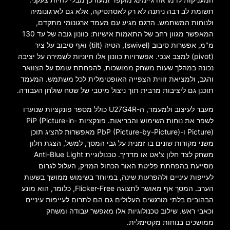
תשומת לב רבה ניתנה לא רק לאסתטיקה, אלא גם לארגונומיה
ולנוחות המשתמש. הדגם מגיע עם מעמד ארגונומי מתקדם,
המאפשר מגוון רחב של התאמות אישיות: כוונון גובה של עד 130
מ"מ, אפשרות סיבוב (swivel), הטיה (tilt) ואף סיבוב על ציר
(pivot) למצב אנכי. אפשרויות כוונון אלו חיוניות לשמירה על יציבה
נכונה במהלך שעות משחק ממושכות, להפחתת עומס על הצוואר
והגב, ולמציאת זווית הצפייה האופטימלית לכל משתמש. המעמד
תוכנן גם ליציבות מרבית תוך ניצול מיטבי של שטח שולחן העבודה.
מעבר לעיצוב ולמעמד, ה-U27G4R כולל מספר פונקציות שנועדו
לשפר את נוחות השימוש והבריאות. פונקציות PiP (Picture-in-
Picture) ו-PbP (Picture-by-Picture) מאפשרות להציג תוכן
משני מקורות שונים בו זמנית על גבי המסך, למשל, הצגת חלון
משחק לצד חלון צ'אט או מדריך. טכנולוגיית Anti-Blue Light
מסייעת בהפחתת פליטת האור הכחול המזיק, העלול לגרום
לעייפות עיניים ולהפרעות שינה, במיוחד בשימוש ממושך בשעות
הערב. המסך אף מאושר לתצוגה Flicker-Free, כלומר, הוא מונע
הבהובים בלתי מורגשים העלולים גם הם לתרום לעייפות עיניים
וכאבי ראש. שילוב טכנולוגיות אלו מאפשר עבודה ומשחק
ממושכים בנוחות מקסימלית.