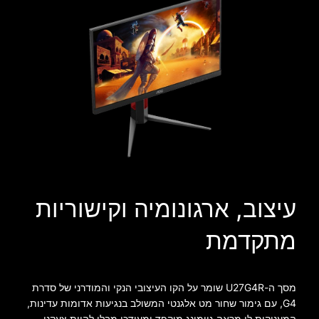
עיצוב, ארגונומיה וקישוריות
מתקדמת
מסך ה-U27G4R שומר על הקו העיצובי הנקי והמודרני של סדרת
G4, עם גימור שחור מט אלגנטי המשולב בנגיעות אדומות עדינות,
המעניקות לו מראה גיימינג מוקפד ומעודכן מבלי להיות צעקני.