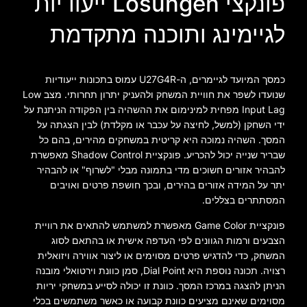
פונקצי Lösungen ייעודיות
לגיימינג ותוכנה מתקדמת
כמסך המיועד לגיימרים, ה-U27G4R עמוס בתכונות ייעודיות
שנועדו לשפר את חוויית המשחק ולהעניק יתרון תחרותי. מצב Low
Input Lag מפחית למינימום את ההשהיה בין הפקודה הניתנת על
ידי השחקן (למשל, לחיצה על עכבר או מקלדת) לבין הצגתה על
המסך. השהיה נמוכה היא קריטית במשחקים מהירים, בהם כל
שבריר שנייה יכול להכריע. פונקציית Shadow Control מאפשרת
להבהיר אזורים חשוכים מדי בתמונה מבלי "לשרוף" או להבהיר
יתר על המידה אזורים בהירים, ובכך חושפת פרטים ואויבים
המסתתרים בצללים.
פונקציית Game Color מאפשרת למשתמש להתאים את רוויית
הצבעים ורמות הגוונים לפי העדפה אישית או בהתאם לסוג
המשחק, כדי להדגיש פרטים מסוימים או ליצור אווירה ויזואלית
רצויה. תכונה נוספת היא Dial Point, סמן כוונת וירטואלי מובנה
הניתן להצגה במרכז המסך. כוונת זו יכולה לסייע במשחקי יריות
מסוימים שאינם מציעים כוונת קבועה או כאשר משתמשים בכלי