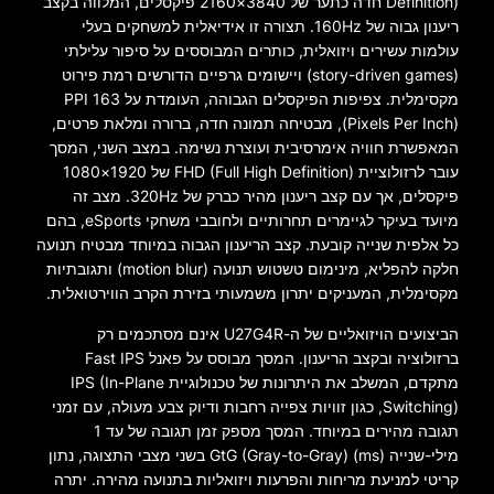
Definition) חדה כתער של 3840×2160 פיקסלים, המלווה בקצב
ריענון גבוה של 160Hz. תצורה זו אידיאלית למשחקים בעלי
עולמות עשירים ויזואלית, כותרים המבוססים על סיפור עלילתי
(story-driven games) ויישומים גרפיים הדורשים רמת פירוט
מקסימלית. צפיפות הפיקסלים הגבוהה, העומדת על 163 PPI
(Pixels Per Inch), מבטיחה תמונה חדה, ברורה ומלאת פרטים,
המאפשרת חוויה אימרסיבית ועוצרת נשימה. במצב השני, המסך
עובר לרזולוציית FHD (Full High Definition) של 1920×1080
פיקסלים, אך עם קצב ריענון מהיר כברק של 320Hz. מצב זה
מיועד בעיקר לגיימרים תחרותיים ולחובבי משחקי eSports, בהם
כל אלפית שנייה קובעת. קצב הריענון הגבוה במיוחד מבטיח תנועה
חלקה להפליא, מינימום טשטוש תנועה (motion blur) ותגובתיות
מקסימלית, המעניקים יתרון משמעותי בזירת הקרב הווירטואלית.
הביצועים הויזואליים של ה-U27G4R אינם מסתכמים רק
ברזולוציה ובקצב הריענון. המסך מבוסס על פאנל Fast IPS
מתקדם, המשלב את היתרונות של טכנולוגיית IPS (In-Plane
Switching), כגון זוויות צפייה רחבות ודיוק צבע מעולה, עם זמני
תגובה מהירים במיוחד. המסך מספק זמן תגובה של עד 1
מילי-שנייה (ms) GtG (Gray-to-Gray) בשני מצבי התצוגה, נתון
קריטי למניעת מריחות והפרעות ויזואליות בתנועה מהירה. יתרה