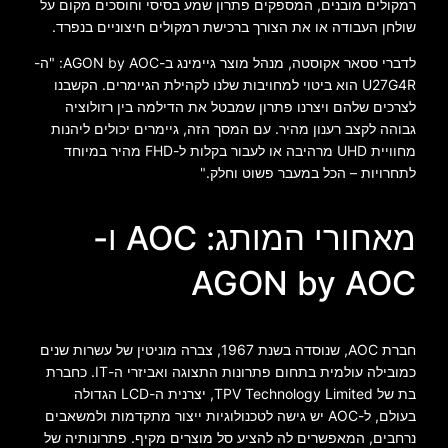
רמקולים מובנים, המספקים פתרון שמע בסיסי וחוסכים מקום על
שולחן העבודה או את הצורך ברכישת רמקולים חיצוניים בנפרד.
לדברי ססאר אקוסטה, מנהל מוצר גיימינג ב-AGON by AOC: "ה-
U27G4R הוא ביטוי למחויבות שלנו לקהילת הגיימרים. הקשבנו
לצרכים שלהם ויצרנו פתרון שמבטל את הדילמה בין רזולוציה
גבוהה לקצב רענון מהיר. עם המסך הזה, גיימרים יכולים ליהנות
מחוויית UHD מרהיבה או לעבור בקלות ל-FHD מהיר במיוחד
לתחרויות – הכל במעבר פשוט וחלק."
מאחורי המותג: AOC ו-
AGON by AOC
חברת AOC, שנוסדה בשנת 1967, צברה מוניטין של עשרות שנים
כמובילה עולמית בתחום פתרונות התצוגה ואביזרי ה-IT. כחברת
בת של TPV Technology Limited, יצרנית ה-LCD הגדולה
בעולם, ל-AOC יש גישה לטכנולוגיות ייצור מתקדמות ולמשאבים
נרחבים, המאפשרים לה להציע סל מוצרים מקיף. פתרונותיה של