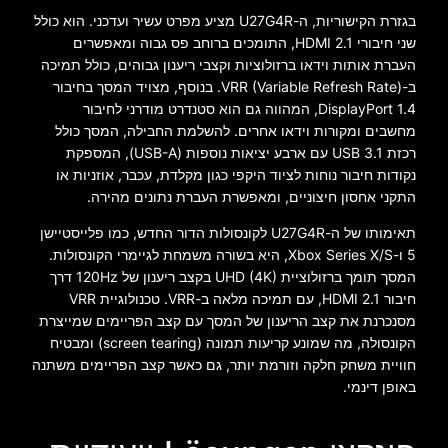
בגזרת הקישוריות, ה-U27G4R מציע מפרט עשיר ועדכני. הוא כולל
שני חיבורי HDMI 2.1, התומכים ברוחב פס גבוה ומאפשרים
העברת אותות וידאו ברזולוציות וקצבי ריענון גבוהים, כולל תמיכה
ב-VRR (Variable Refresh Rate). בנוסף, מצויד המסך בחיבור
DisplayPort 1.4, המהווה גם הוא סטנדרט מודרני לחיבור
מחשבים ומקורות וידאו אחרים. להשלמת החבילה, המסך כולל
רכזת USB 3.1 עם ארבע יציאות נוספות (USB-A), המספקת
נקודות חיבור נוחות לציוד היקפי כגון מקלדת, עכבר, אוזניות או
התקני אחסון חיצוניים, ומאפשרת העברת נתונים מהירה.
תאימותו של ה-U27G4R לקונסולות הדור החדש, כמו פלייסטיישן
5 ו-Xbox Series X/S, היא בשורה משמחת לגיימרי הקונסולות.
המסך תומך ברזולוציית UHD (4K) בקצב ריענון של 120Hz דרך
חיבור HDMI 2.1, עם תמיכה מלאה ב-VRR. טכנולוגיית VRR
מסנכרנת את קצב הריענון של המסך עם קצב הפריימים שמייצרת
הקונסולה, מה שמונע קריעות תמונה (screen tearing) ומבטיח
חוויית משחק חלקה וזורמת יותר, גם כאשר קצב הפריימים משתנה
באופן דינמי.