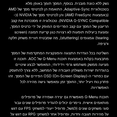
נשק ללא כוונת מובנית. בנוסף, המסך תומך באופן מלא
בטכנולוגיית Adaptive-Sync, התואמת הן לכרטיסי מסך של AMD
(באמצעות AMD FreeSync) והן לכרטיסי מסך של NVIDIA (כ-
NVIDIA G-SYNC Compatible). טכנולוגיה זו מסנכרנת את קצב
הריענון של המסך עם קצב הפריימים המופק על ידי כרטיס המסך,
ומונעת ביעילות תופעות לא רצויות כגון קריעת תמונה (screen
tearing) וגמגומים (stuttering), מה שמבטיח חוויית משחק חלקה
ורציפה.
השליטה בכל הגדרות התצוגה והפונקציות המתקדמות של המסך
מתבצעת בקלות באמצעות תוכנת G-Menu של AOC. תוכנה זו
מציעה ממשק משתמש גרפי וידידותי, המאפשר לבצע שינויים
בהגדרות ישירות משולחן העבודה של המחשב, ללא צורך להתעסק
עם כפתורי ה-OSD (On-Screen Display) הפיזיים של המסך. זהו
פתרון נוח ויעיל יותר, החוסך זמן ומאפשר גישה מהירה לכל
האפשרויות.
תוכנת G-Menu מאפשרת גם יצירה ושמירה של פרופילים
מותאמים אישית. גיימרים יכולים להגדיר פרופילים שונים עבור
סוגי משחקים שונים (למשל, פרופיל ייעודי למשחקי FPS עם דגש
על מהירות תגובה וחדות, ופרופיל אחר למשחקי RPG עם דגש על