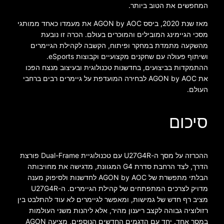
המחפשים את הטוב ביותר.
מאז שנת 2020, ביסס AGON by AOC את מעמדו כאחד ממותגי
מסכי הגיימינג המובילים והמוכרים בעולם. הכרה זו נובעת
מהשקעה מתמדת במחקר ופיתוח, הקשבה לקהילת הגיימרים
ושיתוף פעולה עם שחקנים מקצועיים וקבוצות eSports.
ההתמקדות בביצועים, בחדשנות טכנולוגית ובעיצוב מנצח הפכו
את AGON by AOC לבחירה המועדפת על גיימרים רבים ברחבי
העולם.
סיכום
ההכרזה על מסך ה-U27G4R עם טכנולוגיית Dual-Frame פורצת
הדרך, לצד הרחבת סדרת G4 המגוונת, מדגישה את מחויבותה
הבלתי מתפשרת של AGON by AOC לחדשנות ולסיפוק מענה
מדויק לצרכים המתפתחים של קהילת הגיימרים. ה-U27G4R
מציב רף חדש של גמישות, ומאפשר לגיימרים לא עוד להתלבט בין
רזולוציה גבוהה לקצב ריענון מהיר, אלא ליהנות משני העולמות
במסך אחד. יחד עם הדגמים החדשים הנוספים, מציעה AGON