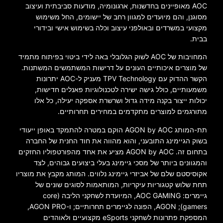
AOC מאופיינים בחדשנות, ארגונומיה, מודעות סביבתית ועיצוב
מסוגנן, והם מיועדים למגוון רחב של יישומים, החל משימוש
מקצועי במשרדים ובאולפני עיצוב וכלה בשימוש אישי ובידורי
בבית.
המחויבות של AOC לשוק הגלובלי באה לידי ביטוי בפיתוח מתמיד
של מוצרים איכותיים העונים על דרישות המשתמשים המשתנות.
הקשר ההדוק עם TPV Technology מעניק ל-AOC יתרונות
משמעותיים, כולל גישה ישירה לטכנולוגיות פאנלים חדישות,
יכולות ייצור בקנה מידה גדול ושרשרת אספקה יעילה, כל אלו
מתורגמים למוצרים מתקדמים במחירים תחרותיים.
תת-המותג AGON by AOC הוקם במטרה להתמקד באופן ייעודי
בשוק הגיימינג התובעני, והוא מהווה את חוד החנית של החברה
בתחום זה. AGON by AOC מציע את אחד מהפורטפוליו החזקים
והמגוונים ביותר של מסכי גיימינג בעלי ביצועים גבוהים, לצד
אקוסיסטם שלם של אביזרי גיימינג נלווים. המותג מקבץ את מוצריו
תחת שלוש קטגוריות עיקריות, המותאמות לסוגים שונים של
גיימרים: AOC GAMING, המיועדת לשחקני הליבה (core
gamers); AGON, הפונה לגיימרים תחרותיים; ו-AGON PRO,
המספקת פתרונות לשחקני eSports מקצועיים ולאוהדים