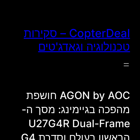
לדלג
לתוכן
CopterDeal – סקירות
טכנולוגיה וגאדג'טים
AGON by AOC חושפת
מהפכה בגיימינג: מסך ה-
U27G4R Dual-Frame
הראשון בעולם וסדרת G4