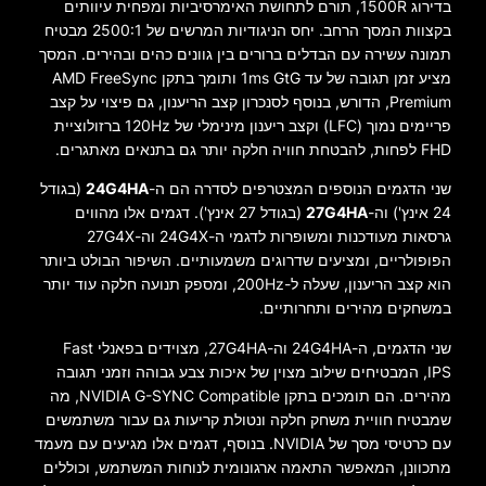
בדירוג 1500R, תורם לתחושת האימרסיביות ומפחית עיוותים
בקצוות המסך הרחב. יחס הניגודיות המרשים של 2500:1 מבטיח
תמונה עשירה עם הבדלים ברורים בין גוונים כהים ובהירים. המסך
מציע זמן תגובה של עד 1ms GtG ותומך בתקן AMD FreeSync
Premium, הדורש, בנוסף לסנכרון קצב הריענון, גם פיצוי על קצב
פריימים נמוך (LFC) וקצב ריענון מינימלי של 120Hz ברזולוציית
FHD לפחות, להבטחת חוויה חלקה יותר גם בתנאים מאתגרים.
שני הדגמים הנוספים המצטרפים לסדרה הם ה-
24G4HA
(בגודל
24 אינץ') וה-
27G4HA
(בגודל 27 אינץ'). דגמים אלו מהווים
גרסאות מעודכנות ומשופרות לדגמי ה-24G4X וה-27G4X
הפופולריים, ומציעים שדרוגים משמעותיים. השיפור הבולט ביותר
הוא קצב הריענון, שעלה ל-200Hz, ומספק תנועה חלקה עוד יותר
במשחקים מהירים ותחרותיים.
שני הדגמים, ה-24G4HA וה-27G4HA, מצוידים בפאנלי Fast
IPS, המבטיחים שילוב מצוין של איכות צבע גבוהה וזמני תגובה
מהירים. הם תומכים בתקן NVIDIA G-SYNC Compatible, מה
שמבטיח חוויית משחק חלקה ונטולת קריעות גם עבור משתמשים
עם כרטיסי מסך של NVIDIA. בנוסף, דגמים אלו מגיעים עם מעמד
מתכוונן, המאפשר התאמה ארגונומית לנוחות המשתמש, וכוללים