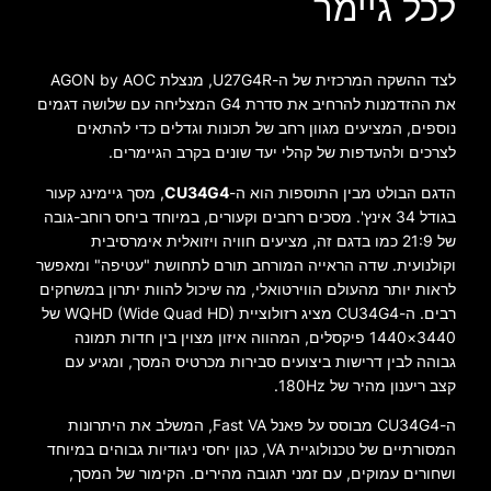
לכל גיימר
לצד ההשקה המרכזית של ה-U27G4R, מנצלת AGON by AOC
את ההזדמנות להרחיב את סדרת G4 המצליחה עם שלושה דגמים
נוספים, המציעים מגוון רחב של תכונות וגדלים כדי להתאים
לצרכים ולהעדפות של קהלי יעד שונים בקרב הגיימרים.
הדגם הבולט מבין התוספות הוא ה-
CU34G4
, מסך גיימינג קעור
בגודל 34 אינץ'. מסכים רחבים וקעורים, במיוחד ביחס רוחב-גובה
של 21:9 כמו בדגם זה, מציעים חוויה ויזואלית אימרסיבית
וקולנועית. שדה הראייה המורחב תורם לתחושת "עטיפה" ומאפשר
לראות יותר מהעולם הווירטואלי, מה שיכול להוות יתרון במשחקים
רבים. ה-CU34G4 מציג רזולוציית WQHD (Wide Quad HD) של
3440×1440 פיקסלים, המהווה איזון מצוין בין חדות תמונה
גבוהה לבין דרישות ביצועים סבירות מכרטיס המסך, ומגיע עם
קצב ריענון מהיר של 180Hz.
ה-CU34G4 מבוסס על פאנל Fast VA, המשלב את היתרונות
המסורתיים של טכנולוגיית VA, כגון יחסי ניגודיות גבוהים במיוחד
ושחורים עמוקים, עם זמני תגובה מהירים. הקימור של המסך,