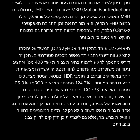
מכך, ניתן לשפר את חדות התמונה עוד יותר באמצעות טכנולוגיית
MBR (Motion Blur Reduction) ייעודית. במצב UHD, טכנולוגיית
MBR מאפשרת להגיע לזמן תגובה אפקטיבי של 0.5ms, ואילו
במצב FHD המהיר, היא מורידה את זמן התגובה האפקטיבי
ל-0.3ms בלבד, מה שמבטיח תמונה חדה וברורה גם בסצנות
האקשן האינטנסיביות ביותר.
ה-U27G4R עומד בתקן DisplayHDR 400, המעיד על יכולתו
להציג טווח דינמי רחב יותר מאשר מסכים סטנדרטיים. תקן זה
דורש מהמסך להגיע לרמות בהירות גבוהות (עד 400 ניט) ולהציג
ניגודיות משופרת, מה שתורם לחוויית צפייה עשירה ומציאותית
יותר במשחקים ובתכנים תומכי HDR. בנוסף, המסך מציע כיסוי
צבעים רחב במיוחד – 124.7% ממרחב הצבעים sRGB ו-95.9%
ממרחב הצבעים DCI-P3. מרחבי צבע אלו הינם סטנדרטים
בתעשייה, וכיסוי רחב שלהם מעיד על יכולת המסך להציג מגוון
רחב ועשיר של צבעים, התורם לתמונה חיה, מדויקת ומלאת חיים.
אחוזים גבוהים אלו חשובים לא רק לגיימרים המעוניינים בחוויה
ויזואלית מרשימה, אלא גם ליוצרי תוכן הזקוקים לדיוק צבע
בעבודתם.