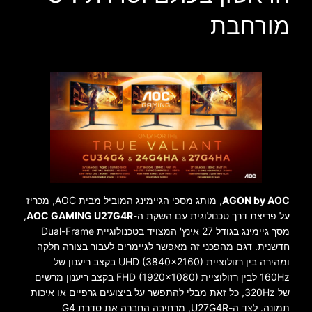
מורחבת
AGON by AOC
, מותג מסכי הגיימינג המוביל מבית AOC, מכריז
על פריצת דרך טכנולוגית עם השקת ה-
AOC GAMING U27G4R
,
מסך גיימינג בגודל 27 אינץ' המצויד בטכנולוגיית Dual-Frame
חדשנית. דגם מהפכני זה מאפשר לגיימרים לעבור בצורה חלקה
ומהירה בין רזולוציית UHD (3840×2160) בקצב ריענון של
160Hz לבין רזולוציית FHD (1920×1080) בקצב ריענון מרשים
של 320Hz, כל זאת מבלי להתפשר על ביצועים גרפיים או איכות
תמונה. לצד ה-U27G4R, מרחיבה החברה את סדרת G4