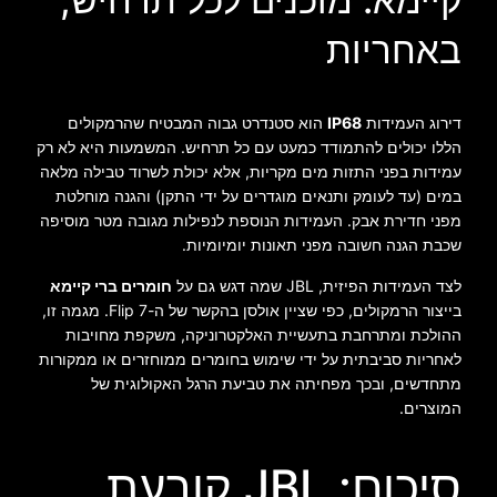
באחריות
דירוג העמידות
IP68
הוא סטנדרט גבוה המבטיח שהרמקולים
הללו יכולים להתמודד כמעט עם כל תרחיש. המשמעות היא לא רק
עמידות בפני התזות מים מקריות, אלא יכולת לשרוד טבילה מלאה
במים (עד לעומק ותנאים מוגדרים על ידי התקן) והגנה מוחלטת
מפני חדירת אבק. העמידות הנוספת לנפילות מגובה מטר מוסיפה
שכבת הגנה חשובה מפני תאונות יומיומיות.
לצד העמידות הפיזית, JBL שמה דגש גם על
חומרים ברי קיימא
בייצור הרמקולים, כפי שציין אולסן בהקשר של ה-Flip 7. מגמה זו,
ההולכת ומתרחבת בתעשיית האלקטרוניקה, משקפת מחויבות
לאחריות סביבתית על ידי שימוש בחומרים ממוחזרים או ממקורות
מתחדשים, ובכך מפחיתה את טביעת הרגל האקולוגית של
המוצרים.
סיכום: JBL קובעת