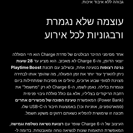
גבוהה ללא איבוד איכות.
עוצמה שלא נגמרת
ורבגוניות לכל אירוע
אחד מסימני ההיכר הבולטים של סדרת Charge הוא חיי הסוללה
יוצאי הדופן, וה-Charge 6 לא מאכזב. הוא מציע עד
28 שעות
נגינה רצופות
בטעינה אחת, ובשילוב עם תכונת
Playtime Boost
ניתן להאריך עוד יותר את זמן הפעולה, מה שהופך אותו לבחירה
מצוינת לסופי שבוע ארוכים, טיולים או מסיבות שמתחילות ביום
ונגמרות בלילה. נאמן לשמו, ה-Charge 6 לא רק "מחשמל" את
רחבת הריקודים בצליליו, אלא גם כולל סוללת גיבוי פנימית
(Power Bank) המאפשרת
טעינה הפוכה של מכשירים אחרים
(סמארטפונים, אוזניות וכו') באמצעות חיבור ה-USB-C שלו.
תכונה זו שימושית להפליא כשאתם רחוקים משקע חשמל.
העיצוב של ה-Charge 6 שופר עם
רצועת נשיאה נשלפת וגמישה
,
המאפשרת התאמות שונות לנשיאה נוחה ומאובטחת. בדומה ל-