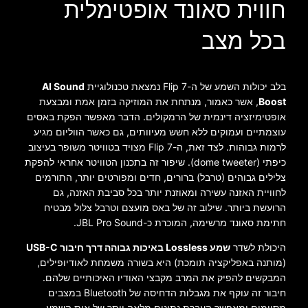
חווית סאונד אופטימלית
בכל מצב
בלב יכולות השמע של ה-Flip 7 נמצאת טכנולוגיית
AI Sound
Boost
, אשר כאמור, מנתחת את המוזיקה בזמן אמת ומבצעת
אופטימיזציה דינמית של הרמקולים. הדבר מאפשר הפקת באסים
עוצמתיים ועמוקים ללא חשש מעיוותים, גם כאשר הווליום מגיע
לרמות גבוהות. לצד זאת, ה-Flip 7 מצויד בטוויטר משופר בעיצוב
כיפתי (dome tweeter). שיפור זה בתכנון הטוויטר אחראי להפקת
צלילים גבוהים (טרבל) ברורים, חדים ומפורטים יותר, התורמים
לחוויית האזנה עשירה ומאוזנת יותר בכל סביבת האזנה, גם
הרועשת ביותר. שילוב זה של באס מועצם וטרבל צלול מבטיח
חתימת סאונד מרשימה, המוכרת כ-JBL Pro Sound.
היכולת לשדר
שמע Lossless באיכות גבוהה דרך חיבור USB-C
(מותנה באפליקציה תומכת) היא בשורה משמחת לאודיופילים,
המבקשים להפיק את המרב מקבצי האודיו האיכותיים שלהם.
חיבור זה עוקף את מגבלות הדחיסה של Bluetooth במצבים
מסוימים ומאפשר העברת נתונים מלאה יותר של אות השמע.