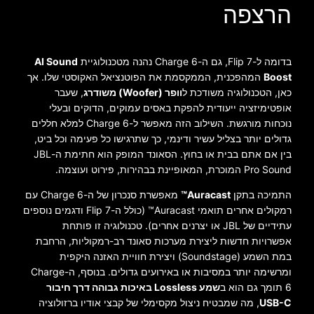
הרצפה
בדומה ל-Flip 7, גם ה-Charge 6 נהנה מטכנולוגיית
AI Sound
Boost
המהפכנית, הממקסמת את הפוטנציאל האקוסטי שלו. אך
כאן, הטכנולוגיה משודכת ל
וופר (Woofer) משודרג
, שעבר
אופטימיזציה ייעודית להפקת באסים עמוקים, הדוקים ובעלי
נוכחות מורגשת. השילוב הזה מאפשר ל-Charge 6 למלא חללים
גדולים יותר בצליל עשיר ודינמי, כך שתרגישו כל פעימה וכל ביט,
בין אם אתם בבית או בחוץ. הסאונד המופק הוא חתימת ה-JBL
Pro Sound המוכרת, המאופיינת בבהירות, פירוט ועוצמה.
התמיכה בתקן
Auracast™
מאפשרת סנכרון של ה-Charge 6 עם
רמקולים אחרים תואמי Auracast™ (כולל ה-Flip 7 ודגמים נוספים
עתידיים של JBL או יצרנים אחרים). טכנולוגיה זו פותחת
אפשרויות חדשות ליצירת מערכות סאונד רב-רמקוליות, הרחבת
במת השמע (Soundstage) ויצירת חוויית האזנה היקפית
ומרשימה יותר במסיבות או באירועים גדולים. בנוסף, ה-Charge
6 תומך גם הוא ב
שמע Lossless באיכות גבוהה דרך חיבור
USB-C
, מה שמבטיח ניצול מקסימלי של קבצי אודיו ברזולוציה