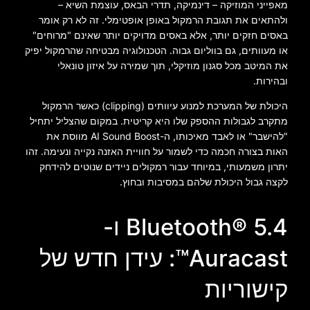
מאפייני המוזיקה – דינמיקה, תדרי הבאס, עוצמת השיא –
ולהתאים את תגובת הרמקול באופן אופטימלי. זה לא רק אומר
באסים חזקים יותר, אלא באסים מדויקים יותר שאינם "מרוחים"
או מעוותים, גם בווליום גבוה. הטכנולוגיה מבטיחה שהרמקול יפיק
את המיטב מכל סגנון מוזיקלי, תוך שמירה על איזון טונאלי
ובהירות.
היכולת של המערכת למנוע עיוותים (clipping) כאשר הרמקול
מתקרב לגבולות ההספק שלו היא קריטית. במקום שהצליל יתחיל
"להישבר" או לאבד מאיכותו, ה-AI Sound Boost מווסת את
האות בצורה חכמה כדי לשמור על חוויית האזנה נקייה ונעימה. זהו
יתרון משמעותי, במיוחד עבור רמקולים ניידים שנוטים להידחק
לקצה גבול היכולת שלהם במסיבות ובחוץ.
Bluetooth® 5.4 ו-
Auracast™: עידן חדש של
קישוריות