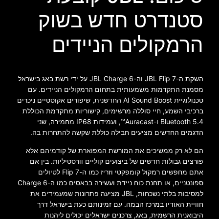
סטנדרט חדש בשוק
הרמקולים הניידים
השקת ה-JBL Flip 7 וה-JBL Charge 6 על ידי רשת באג בישראל
מסמנת התקדמות משמעותית בתחום הרמקולים הניידים. עם
טכנולוגיית AI Sound Boost החדשנית, שיפורים אקוסטיים ניכרים
ברכיבי השמע, חיי סוללה מרשימים, קישוריות מתקדמת הכוללת
Bluetooth 5.4 ו-Auracast™, ועמידות IP68 מחמירה, שני
הדגמים החדשים מציעים חבילה כוללת שקשה להתחרות בה.
הם לא רק ממשיכים את המורשת המפוארת של קודמיהם אלא
פורצים גבולות חדשים של ביצועים קוליים וורסטיליות. בין אם
אתם מחפשים רמקול קומפקטי וזריז כמו ה-Flip 7 לטיולים
ספונטניים, או תחנת כוח ניידת ועשירה בבאסים כמו ה-Charge 6
למסיבות בלתי נשכחות, JBL מציעה פתרונות שמעמידים את
חוויית האודיו במרכז הבמה. עם זמינותם כעת בישראל דרך
היבואנית הרשמית, באג, צרכנים ישראלים יכולים ליהנות