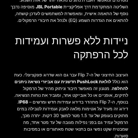
השליטה המתקדמת דרך אפליקציית
JBL Portable
מוסיפה נדבך
נוסף של התאמה אישית, ומאפשרת למשתמשים לעדכן קושחה,
להתאים את הגדרות השמע (EQ) ולנהל את חיבורי הרמקולים.
ניידות ללא פשרות ועמידות
לכל הרפתקה
העיצוב החיצוני של ה-Flip 7 עבר גם הוא שדרוג פונקציונלי. כעת
הוא כולל
לולאת PushLock חדשנית עם אביזרי נשיאה ניתנים
להחלפה
. מנגנון זה מאפשר חיבור וניתוק מהיר של הרמקול
לתיקים, אופניים או כל אובייקט אחר, ומגביר את נוחות הנשיאה.
בנוסף, ה-Flip 7 מתהדר בדירוג עמידות חדש ומרשים –
IP68
.
דירוג זה מעיד על אטימות מלאה לאבק ועמידות לטבילה במים
מתוקים בעומק של עד 1.5 מטר למשך 30 דקות. יתרה מכך,
הרמקול עמיד גם בפני נפילות מגובה של עד מטר אחד, מה
שמבטיח שקט נפשי גם בתנאי שטח מאתגרים או במסיבות
סוערות.