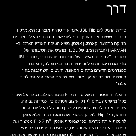
דרך
סדרת הרמקולים JBL Flip אינה עוד סדרת מוצרים; היא אייקון
תרבותי ששינה את האופן בו מיליוני אנשים ברחבי העולם צורכים
מוזיקה בתנועה. קארסטן אולסן, נשיא חטיבת האודיו הצרכני ב-
HARMAN (חברת האם של JBL), מדגיש את חשיבותה של
הסדרה: ״עם יותר מעשור של חדשנות פורצת דרך, סדרת JBL
Flip מכרה עשרות מיליוני יחידות ברחבי העולם, והציבה
סטנדרטים חדשים בתחום הסאונד, העיצוב והשתלבות בחיי
היומיום. מדובר באייקון אודיו שעיצב את הרגלי ההאזנה לדור
שלם״.
ההצלחה המסחררת של סדרת Flip נבעה משילוב מנצח של איכות
צליל מרשימה ביחס לגודל, עיצוב אטרקטיבי ועמידות גבוהה,
שהפכו אותה לבחירה טבעית למגוון רחב של פעילויות. הדור
החדש, ה-Flip 7, לא רק ממשיך את המסורת הזו אלא שואף
להעלות אותה מדרגה. כפי שמוסיף אולסן, ״ה־Flip 7 ממשיך את
המסורת עם שדרוגים אקוסטיים, שימוש בחומרים ברי קיימא
ועיצוב פורץ דרך.״ מחויבות זו לחדשנות מתמדת היא שהופכת את