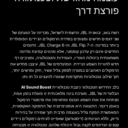
פורצת דרך
רשת באג, יבואנית JBL הרשמית לישראל, מכריזה על הגעתם של
שני דגמים חדשים ומצופים בסדרת הרמקולים הניידים הפופולרית
ביותר במדינה: ה-JBL Flip 7 וה-JBL Charge 6. הדגמים
החדשים אינם רק עדכון קוסמטי, אלא מהווים קפיצת מדרגה
משמעותית ביכולות האודיו, העמידות והטכנולוגיה, ומציבים רף
חדש לחוויית השמע הניידת. המהנדסים של JBL עיצבו מחדש את
הרמקולים האהובים במטרה לספק צליל עשיר, חזק ומרשים יותר,
תוך שילוב טכנולוגיות מתקדמות שנועדו להעצים כל תו ותו.
בלב החידוש הטכנולוגי ניצבת טכנולוגיית
AI Sound Boost
הבלעדית של JBL. מערכת בינה מלאכותית זו פועלת בזמן אמת,
מנתחת את אות השמע הנכנס ומתאימה את פרמטרי הרמקול
באופן דינמי. התוצאה היא אופטימיזציה של התפוקה האקוסטית,
המאפשרת הפקת צליל בעוצמה מרבית תוך שמירה על בהירות
ודיוק, וללא העיוותים (דיסטורשן) שאפיינו לעיתים רמקולים ניידים
קטנים הנדחפים לקצה גבול היכולת שלהם. טכנולוגיה זו מבטיחה