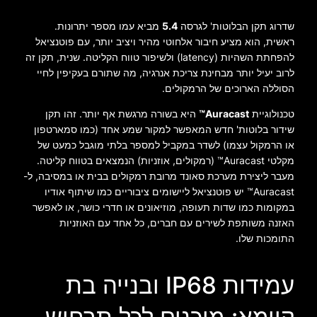
שדרוג תקן הבלוטות' לגרסה
5.4
מביא עמו מספר יתרונות.
ראשית, הוא מציע חיבור אלחוטי מהיר ויציב יותר, עם פוטנציאל
להפחתת השהיות (latency) ולשיפור טווח הקליטה. שנית, תקן זה
לרוב יעיל יותר מבחינת צריכת אנרגיה, מה שתורם בעקיפין לחיי
הסוללה הארוכים של הרמקולים.
טכנולוגיית
Auracast™
היא בשורה מרגשת אף יותר. זהו תקן
שידור בלוטות' חדש המאפשר למקור שמע אחד (כמו סמארטפון
או הרמקול עצמו) לשדר במקביל למספר בלתי מוגבל כמעט של
מקלטי Auracast™ (רמקולים, אוזניות) הנמצאים בטווח קליטה.
מעבר ליצירת מערכת סאונד מרובת רמקולים בבית או במסיבה, ל-
Auracast™ יש פוטנציאל ליישומים ציבוריים כמו שיתוף אודיו
במקומות כמו שדות תעופה, מוזיאונים או חדרי כושר, או לאפשר
האזנה משותפת לשירים עם חברים, כל אחד עם האוזניות
התומכות שלו.
עמידות IP68 ובנייה בת
קיימא: מוכנים לכל תרחיש,