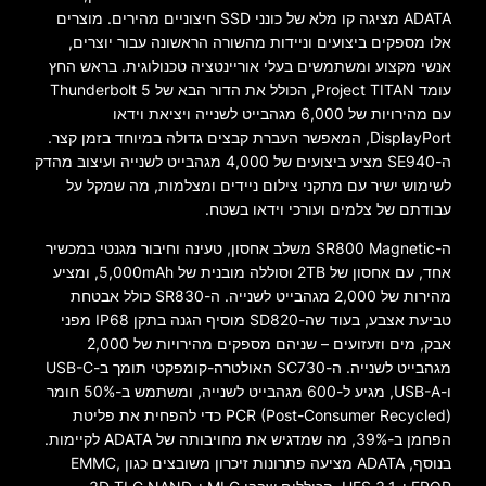
ADATA מציגה קו מלא של כונני SSD חיצוניים מהירים. מוצרים
אלו מספקים ביצועים וניידות מהשורה הראשונה עבור יוצרים,
אנשי מקצוע ומשתמשים בעלי אוריינטציה טכנולוגית. בראש החץ
עומד Project TITAN, הכולל את הדור הבא של Thunderbolt 5
עם מהירויות של 6,000 מגהבייט לשנייה ויציאת וידאו
DisplayPort, המאפשר העברת קבצים גדולה במיוחד בזמן קצר.
ה-SE940 מציע ביצועים של 4,000 מגהבייט לשנייה ועיצוב מהדק
לשימוש ישיר עם מתקני צילום ניידים ומצלמות, מה שמקל על
עבודתם של צלמים ועורכי וידאו בשטח.
ה-SR800 Magnetic משלב אחסון, טעינה וחיבור מגנטי במכשיר
אחד, עם אחסון של 2TB וסוללה מובנית של 5,000mAh, ומציע
מהירות של 2,000 מגהבייט לשנייה. ה-SR830 כולל אבטחת
טביעת אצבע, בעוד שה-SD820 מוסיף הגנה בתקן IP68 מפני
אבק, מים וזעזועים – שניהם מספקים מהירויות של 2,000
מגהבייט לשנייה. ה-SC730 האולטרה-קומפקטי תומך ב-USB-C
ו-USB-A, מגיע ל-600 מגהבייט לשנייה, ומשתמש ב-50% חומר
PCR (Post-Consumer Recycled) כדי להפחית את פליטת
הפחמן ב-39%, מה שמדגיש את מחויבותה של ADATA לקיימות.
בנוסף, ADATA מציעה פתרונות זיכרון משובצים כגון EMMC,