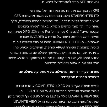
למערכות SFF מבלי להתפשר על ביצועים.
XPG תחשוף גם את הגרסה האחרונה של מארז ה-
STARFIGHTER ITX שלה. בהתבסס על משוב מתערוכת CES,
העיצוב שוכלל לקיימות רבה יותר ולחוויית הרכבה משופרת, ובכך
שופר עוד יותר מוצר מרשים ממילא. באזור "מארזי ביצועים
אקסטרימיים" (Xtreme Performance Chassis), XPG מציגה את
ספינת הדגל החדשה ביותר של סדרת INVADER X עטורת
השבחים – ה-INVADER X ELITE. מארז זה כולל שלושה לוחות
זכוכית מחוסמת ותאורת ARGB סוחפת, המשלבים אסתטיקה
עתידנית עם הנדסה מדויקת. בשיתוף פעולה עם מומחה המודינג
הנודע AK Mod, יוצג מוד קוסטום ממותג במשותף, המדגיש עיצוב
מבני נועז עם השפעה ויזואלית מרשימה.
פתרונות קירור חדשניים: שילוב של אסתטיקה מעולה עם
ביצועים תרמיים מתקדמים
בראש תצוגת הקירור של XPG ב-COMPUTEX עומדת סדרת
קירורי המעבד הנוזליים החדשה LEVANTE VIEW AIO. ה-
LEVANTE VIEW 360 כולל צג LED בגודל 3.95 אינץ' לניטור בזמן
אמת של נתוני המערכת, בעוד שספינת הדגל LEVANTE VIEW
PRO 360 מוסיפה צגים כפולים ועיצוב הרכבה מגנטי להתקנה