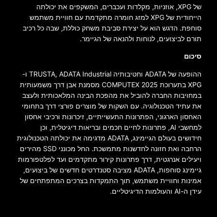
של XPG, אוזניות, מקלדות ועכברים, המשקפים את יכולתה
הייחודית של XPG למזג חומרה מתקדמת עם חוויית משתמש
סוחפת. הדגש הוא על יצירת סביבת משחק כוללת, שבה כל רכיב
תורם לביצועים, לנוחות ולהנאה של הגיימר.
סיכום
ההופעה של ADATA וחטיבותיה TRUSTA, ADATA Industrial ו-
XPG בתערוכת COMPUTEX 2025 מסמנת אבן דרך משמעותית
במחויבות החברה להוביל את מהפכת הבינה המלאכותית ולעצב
את עתיד הטכנולוגיה. עם השקות של מוצרים פורצי דרך בתחומי
האחסון הארגוני, הפתרונות התעשייתיים, זיכרונות ורכיבי אחסון
למחשבי AI, פתרונות לחיים חכמים ובריאות דיגיטלית, וכן
חידושים בעולם הגיימינג, ADATA מדגימה את יכולתה הטכנולוגית
הרחבה ואת חזונה לחדשנות מתמשכת. החל מכונני SSD מהירים
ויעילים אנרגטית, דרך פתרונות קירור מתקדמים ועד לפלטפורמות
גיימינג סוחפות, ADATA מציבה סטנדרטים חדשים של ביצועים,
אמינות וחוויית משתמש, תוך התמקדות בצרכים המתפתחים של
עידן ה-AI והעולמות הדיגיטליים.