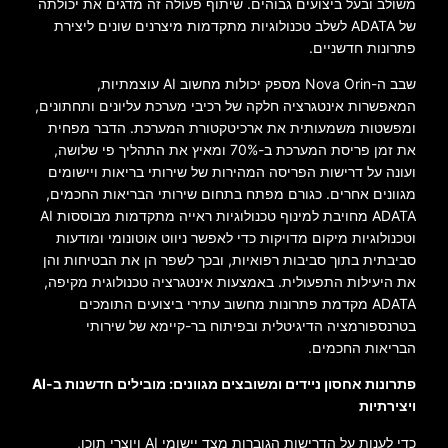
משולב ובעל ביצועים גבוהים. שיתוף פעולה זה מדגים את יכולתה
של ADATA לשלב טכנולוגיות מתקדמות מיצרנים שונים ליצירת
פתרונות חדשניים.
שבב ה-Nova Orin מספק יכולות מחשוב AI עוצמתיות,
המאפשרות אינטגרציה חלקה של רכיבי מערכת עליונים ותחתונים,
ומפשטות משמעותית את ארכיטקטורת המערכת. הדבר מפחית
את זמן פריסת המערכת ב-70% ומאיץ את התהליך פי שלושה,
ועונה על דרישות הפריסה המהירות של שירותי בריאות ויישומים
מגוונים אחרים. כגורם מפתח בתחום שירותי הבריאות החכמים,
ADATA מחויבת למינוף טכנולוגיות ראייה מתקדמות מבוססות AI
וטכנולוגיות מיקום מדויקות כדי לאפשר ניווט אוטונומי ומודעות
סביבתית בתוך סביבות רפואיות, ובכך לשפר הן את הבטיחות והן
את היעילות התפעולית. באמצעות אינטגרציה טכנולוגית מקיפה,
ADATA מקדמת פתרונות מחשוב עתירי ביצועים התומכים
בטרנספורמציה הדיגיטלית ובפיתוח בר-קיימא של שירותי
הבריאות החכמים.
פתרונות אחסון ניידים ומשובצים מגוונים: מובילים חדשנות ב-AI
ויצירתיות
כדי לענות על הדרישות הגוברות מצד יישומי AI ויוצרי תוכן,