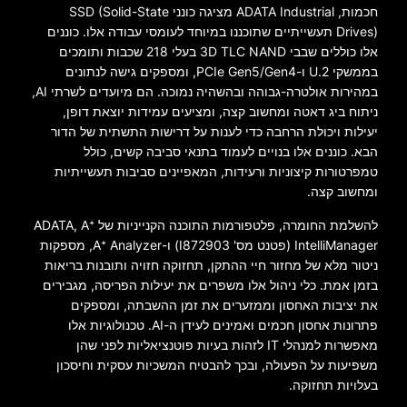
חכמות, ADATA Industrial מציגה כונני SSD (Solid-State
Drives) תעשייתיים שתוכננו במיוחד לעומסי עבודה אלו. כוננים
אלו כוללים שבבי 3D TLC NAND בעלי 218 שכבות ותומכים
בממשקי U.2 ו-PCIe Gen5/Gen4, ומספקים גישה לנתונים
במהירות אולטרה-גבוהה ובהשהיה נמוכה. הם מיועדים לשרתי AI,
ניתוח ביג דאטה ומחשוב קצה, ומציעים עמידות יוצאת דופן,
יעילות ויכולת הרחבה כדי לענות על דרישות התשתית של הדור
הבא. כוננים אלו בנויים לעמוד בתנאי סביבה קשים, כולל
טמפרטורות קיצוניות ורעידות, המאפיינים סביבות תעשייתיות
ומחשוב קצה.
להשלמת החומרה, פלטפורמות התוכנה הקנייניות של ADATA, A⁺
IntelliManager (פטנט מס' I872903) ו-A⁺ Analyzer, מספקות
ניטור מלא של מחזור חיי ההתקן, תחזוקה חזויה ותובנות בריאות
בזמן אמת. כלי ניהול אלו משפרים את יעילות הפריסה, מגבירים
את יציבות האחסון וממזערים את זמן ההשבתה, ומספקים
פתרונות אחסון חכמים ואמינים לעידן ה-AI. טכנולוגיות אלו
מאפשרות למנהלי IT לזהות בעיות פוטנציאליות לפני שהן
משפיעות על הפעולה, ובכך להבטיח המשכיות עסקית וחיסכון
בעלויות תחזוקה.