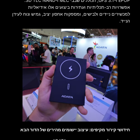
EPOP ו-UFS 3.1, הכוללים שבבי MLC ו-3D TLC NAND.
אפשרויות רב-תכליתיות ועתירות ביצועים אלו אידיאליות
למכשירים ניידים ולבישים, ומספקות אחסון יציב, גמיש ונוח לעידן
הנייד.
חידושי קירור מקיפים: עיצוב יישומים מהירים של הדור הבא