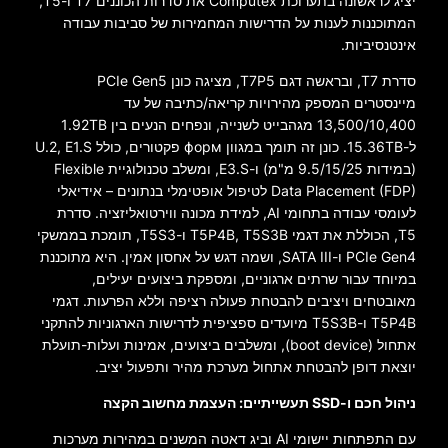
יציג לראשונה בתערוכת Computex את סדרות הכוננים T7 ו-T5,
המתוכננות לענות על הדרישות המחמירות של סביבות עבודה
אינטנסיביות.
סדרת T7, ובראשה דגם T7P5, מציגה כונן PCIe Gen5
מיינסטרים המספק מהירויות קריאה/כתיבה של עד
13,500/10,400 מגהבייט לשנייה, ונפחים הנעים בין 1.92TB
ל-15.36TB. כונן זה תומך במגוון форм פקטורים, כולל U.2, E1.S
(במידות 9.5/15/25 מ"מ) ו-E3.S, ומשלב טכנולוגיית Flexible
Data Placement (FDP) לטיפול אופטימלי בנתונים – אידיאלי
לעומסי עבודה בתחומי AI, למידת מכונה ווירטואליזציה. סדרת
T5, הכוללת את דגמי T5P4B, T5S3B ו-T5S3, תומכת בממשקי
PCIe Gen4 ו-SATA III, ושמה דגש על אחסון אמין. היא מתוכננת
במיוחד עבור שרתים ארגוניים, ומספקת ביצועים יעילים,
מאובטחים ויציבים להבטחת פעולה רציפה וללא הפרעות. דגמי
T5P4B ו-T5S3B מיועדים ספציפית לדרישות הארגוניות להתקני
אתחול (boot device), ומשלבים ביצועים, אמינות ועלות-תועלת
יוצאת דופן להבטחת אתחול מערכת מהיר ותפעול יציב.
ניהול חכם ו-SSD תעשייתיים: העצמת מחשוב הקצה
עם התפתחות יישומי AI וביג דאטה המשנים במהירות מערכות