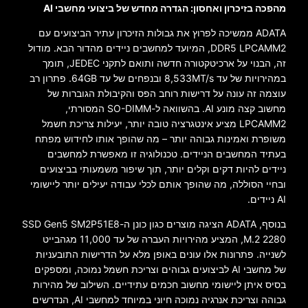
מהפכה בזיכרון ואחסון: הגדרה מחדש של ביצועי מחשבי AI
ADATA ממשיכה לפרוץ את גבולות הזיכרון עתיר הביצועים עם
DDR5 LPCAMM2, המיועד למחשבים ניידים מהדור הבא. מודול
זה, הבנוי על ארכיטקטורה חדשה ותואם לתקני JEDEC, תומך
במהירויות של עד 8,533MT/s ובנפחים של עד 64GB. פתרון רב
עוצמה זה עונה על דרישות רוחב הפס והקיבולת הגוברות של
מחשוב קצה מונע AI. בהשוואה ל-SO-DIMM המסורתי,
LPCAMM2 מציע אינטגרציה טובה יותר, יעילות צריכת חשמל
משופרת ואמינות גבוהה יותר – מה שהופך אותו לחידוש מפתח
בעתיד המחשבים הניידים. טכנולוגיה זו מאפשרת למחשבים
ניידים להיות דקים וקלים יותר, תוך שיפור משמעותי בביצועים
ובחיי הסוללה, מה שהופך אותם לכלי עבודה יעילים יותר ליישומי
AI ניידים.
בנוסף, ADATA הציגה מוצרים כגון כונן ה-SSD Gen5 SM2P51E8
M.2 2280, המציע מהירויות העברה של עד 11,000 מגהבייט
לשנייה. פתרונות אלו עונים באופן מלא על הדרישות התובעניות
של מחשבי AI לביצועים גבוהים וצריכת חשמל נמוכה, ומספקים
בסיס איתן ליישומי מחשוב חכמים עתידיים. השילוב של מהירות
גבוהה וצריכת אנרגיה נמוכה חיוני במיוחד למחשבי AI, הנדרשים