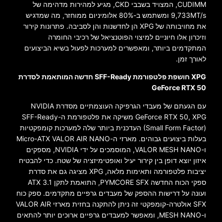
CUDIMM, המצויד בשבבי CKD, מגיע למהירות מדהימה של
9,733MT/s ומשתמש ב-80% אלומיניום ממוחזר, מה שמדגיש
את מחויבותה של XPG הן לחדשנות והן לסביבה. פתרונות קירור
וזיכרון אלו חיוניים למיצוי הפוטנציאל של רכיבי החומרה
המתקדמים ביותר, ומאפשרים למערכות לפעול בשיא הביצועים
לאורך זמן.
XPG חושפת פלטפורמת SFF-Ready חדשה המותאמת לסדרת
GeForce RTX 50
עם הגעתם של מעבדי הגרפיקה העוצמתיים מסדרת NVIDIA
GeForce RTX 50, XPG משיקה את פלטפורמת ה-SFF-Ready
(Small Form Factor) העדכנית ביותר שלה למערכות קומפקטיות
בעלות ביצועים גבוהים. מארזי ה-Micro-ATX VALOR AIR NANO
ו-VALOR MESH NANO, המוסמכים על ידי NVIDIA, מספקים
איזון יוצא דופן בין קירור יעיל ואופטימיזציה של שטח. כדי להבטיח
יציבות פלטפורמה ותאימות מלאה, XPG מציגה גם את סדרת
ספקי הכוח החדשה PYMCORE SFX, התואמת לתקן ATX 3.1
ועונה על דרישות ההספק של מעבדים גרפיים מתקדמים. ספק כוח
SFX אולטרה-קומפקטי זה ניתן להתקנה בחזית מארזי VALOR AIR
ו-MESH NANO, ומאפשר למעבדים גרפיים ארוכים יותר להתאים