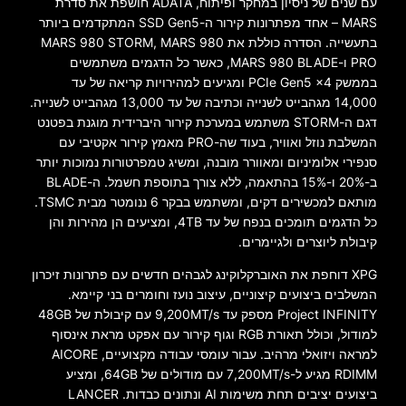
עם שנים של ניסיון במחקר ופיתוח, ADATA חושפת את סדרת
MARS – אחד מפתרונות קירור ה-SSD Gen5 המתקדמים ביותר
בתעשייה. הסדרה כוללת את MARS 980 STORM, MARS 980
PRO ו-MARS 980 BLADE, כאשר כל הדגמים משתמשים
בממשק PCIe Gen5 x4 ומגיעים למהירויות קריאה של עד
14,000 מגהבייט לשנייה וכתיבה של עד 13,000 מגהבייט לשנייה.
דגם ה-STORM משתמש במערכת קירור היברידית מוגנת בפטנט
המשלבת נוזל ואוויר, בעוד שה-PRO מאמץ קירור אקטיבי עם
סנפירי אלומיניום ומאוורר מובנה, ומשיג טמפרטורות נמוכות יותר
ב-20% ו-15% בהתאמה, ללא צורך בתוספת חשמל. ה-BLADE
מותאם למכשירים דקים, ומשתמש בבקר 6 ננומטר מבית TSMC.
כל הדגמים תומכים בנפח של עד 4TB, ומציעים הן מהירות והן
קיבולת ליוצרים ולגיימרים.
XPG דוחפת את האוברקלוקינג לגבהים חדשים עם פתרונות זיכרון
המשלבים ביצועים קיצוניים, עיצוב נועז וחומרים בני קיימא.
Project INFINITY מספק עד 9,200MT/s עם קיבולת של 48GB
למודול, וכולל תאורת RGB וגוף קירור עם אפקט מראת אינסוף
למראה ויזואלי מרהיב. עבור עומסי עבודה מקצועיים, AICORE
RDIMM מגיע ל-7,200MT/s עם מודולים של 64GB, ומציע
ביצועים יציבים תחת משימות AI ונתונים כבדות. LANCER