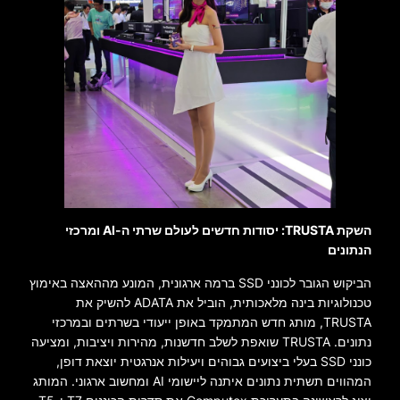
השקת TRUSTA: יסודות חדשים לעולם שרתי ה-AI ומרכזי
הנתונים
הביקוש הגובר לכונני SSD ברמה ארגונית, המונע מההאצה באימוץ
טכנולוגיות בינה מלאכותית, הוביל את ADATA להשיק את
TRUSTA, מותג חדש המתמקד באופן ייעודי בשרתים ובמרכזי
נתונים. TRUSTA שואפת לשלב חדשנות, מהירות ויציבות, ומציעה
כונני SSD בעלי ביצועים גבוהים ויעילות אנרגטית יוצאת דופן,
המהווים תשתית נתונים איתנה ליישומי AI ומחשוב ארגוני. המותג