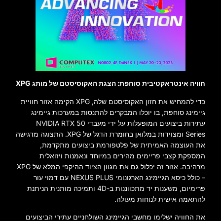
חוויה אינטראקטיבית סוחפת: הצגת האקוסיסטם של מותג XPG
כדי להמחיש את חזון האקוסיסטם שלה, XPG הקימה אזור חוויית
גיימינג סוחפת, בו יוכלו המבקרים להתנסות במערכות גיימינג
עתירות ביצועים המופעלות על ידי מעבדי NVIDIA RTX 50
Series ומצוידות במלואן בחומרת הדגל של XPG. התצוגה מדגישה
את העוצמה האמיתית של פלטפורמת ביצועים מתקדמת,
המספקת קצבי פריימים מהירים במיוחד ונאמנות ויזואלית
מרהיבה. אזור זה יכלול גם את מגוון הציוד ההיקפי המלא של XPG
– כולל כיסא הגיימינג הארגונומי NEXUS PLUS עם דמוי עור
פרימיום, משענות יד מתכווננות ב-4D ותמיכה מותנית הניתנת
להתאמה אישית לנוחות מעולה.
את החוויה ישלימו מחשבי הגיימינג השולחניים עתירי הביצועים