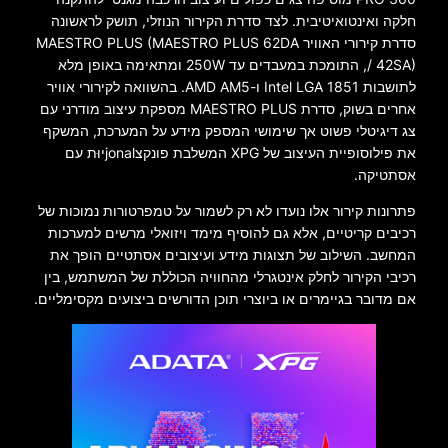
חלקה ואינטואיטיבית. לצד סדרת הקירור הנוזלי, תושק לראשונה
סדרת קירורי האוויר MAESTRO PLUS (MAESTRO PLUS 62DA
/ 42SA), התומכת במעבדים עד 250W ומתאימה באופן מלא
לתושבות Intel LGA 1851 ו-AMD AM5. בהשוואה לקירורי אוויר
אחרים בשוק, סדרת MAESTRO PLUS מספקת עיצוב מודרני עם
צג דיגיטלי פשוט אך שימושי המספק מידע על המערכת, המשקף
את פילוסופיית העיצוב של XPG המשלבת פונקצjonalיוּת עם
אסתטיקה.
פתרונות קירור אלו נועדו לא רק לשמור על טמפרטורות נמוכות של
רכיבים קריטיים, אלא גם להוסיף מימד ויזואלי מרשים למערכות
המחשב. השילוב של תצוגות מידע ועיצובים אסתטיים הופך את
רכיבי הקירור לחלק אינטגרלי מהחוויה הכוללת של המשתמש, בין
אם מדובר בגיימרים או ביוצרי תוכן הדורשים ביצועים מקסימליים.