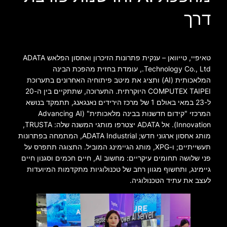
דרך
טאיפיי, טייוואן – ענקית פתרונות הזיכרון ואחסון הפלאש ADATA
Technology Co., Ltd., עומדת בחזית מהפכת הבינה
המלאכותית (AI) ותציג את מיטב פיתוחיה האחרונים בתערוכת
COMPUTEX TAIPEI היוקרתית. התערוכה, שתתקיים בין ה-20
ל-23 במאי באולם 1 של מרכז הירידים נאנגאנג, תתמקד בנושא
המרכזי "קידום חדשנות בבינה מלאכותית" (Advancing AI
Innovation). אל ADATA יצטרפו מותגי המשנה שלה: TRUSTA,
מותג אחסון ארגוני חדש; ADATA Industrial, המתמחה בפתרונות
תעשייתיים; ו-XPG, מותג הגיימינג המוביל. התצוגה תתפרס על
פני שלושה תחומים עיקריים: מחשוב AI, חיים חכמים וסגנון חיים
גיימינג, ותחשוף מגוון רחב של טכנולוגיות מתקדמות המיועדות
לעצב את עתיד הטכנולוגיה.