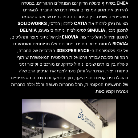
EMEA בשיתוף פעולה הדוק עם המנהלים האזוריים, במטרה
להרחיב את מגוון המוצרים והשירותים של החברה למגזרים
תעשייתיים שונים. בין הפתרונות המרכזיים שדאסו סיסטמס
מציעה ניתן למנות את
CATIA
לתכנון הנדסי,
SOLIDWORKS
לתכנון מכני,
SIMULIA
לסימולציה וניתוח ביצועים,
DELMIA
לתכנון ומידול תהליכי ייצור,
ENOVIA
לניהול נתוני מוצר ותהליכים,
ו
BIOVIA
לתחום מדעי החיים. פתרונות אלו מפותחים ומוטמעים
על גבי פלטפורמת ה-
3DEXPERIENCE
המרכזית של החברה,
המהווה סביבת עבודה וירטואלית הוליסטית המאפשרת שיתוף
פעולה בין צוותים שונים, ניהול פרויקטים מורכבים וקיצור זמני
פיתוח וייצור. המינוי של ורזלן נועד למנף את הניסיון הרב שלה
בהובלת פרויקטים רחבי היקף, תוך התמקדות בצרכים הספציפיים
של התעשיות המקומיות, החל מחברות תעופה וחלל וכלה בחברות
אנרגיה וקמעונאות.