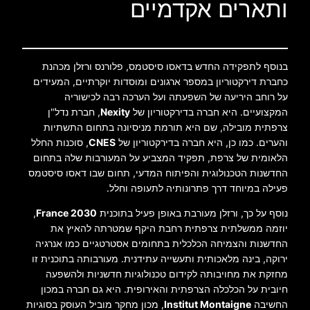
ותארים אקדמיים
בנוסף לתפקידה החדש בדאסו סיסטמס, פלורנס ורזלן מכהנת
כחברת דירקטוריון במספר ארגונים ומוסדות יוקרתיים, המעידים
על רוחב היריעה של השפעתה ועל הערכה רבה לכישוריה
המקצועיים. היא חברה בדירקטוריון של
Nexity
, חברת נדל"ן
צרפתית מובילה, שם היא תורמת מניסיונה בתחום התשתיות
והערים. כמו כן, היא חברה בדירקטוריון של
CNES
, סוכנות החלל
הלאומית של צרפת, תפקיד המצביע על המעורבות שלה בתחום
החדשנות הטכנולוגית והפיתוח המדעי, תחום שבו דאסו סיסטמס
פעילה במיוחד דרך פתרונותיה לתעופה וחלל.
נוסף על כך, ורזלן מעורבת באופן פעיל בתוכנית
France 2030
,
יוזמה ממשלתית צרפתית רחבת היקף שמטרתה להאיץ את
החדשנות והצמיחה הכלכלית בתחומים אסטרטגיים כמו אנרגיה
ירוקה, בינה מלאכותית ותעשייה עתידנית. מעורבותה בתוכנית זו
מחזקת את מחויבותה לקידום טכנולוגיות חדשניות ולהשפעה
חיובית על הכלכלה הצרפתית והאירופית. היא גם חברה במכון
החשיבה
Institut Montaigne
, מכון מחקר מוביל העוסק בסוגיות