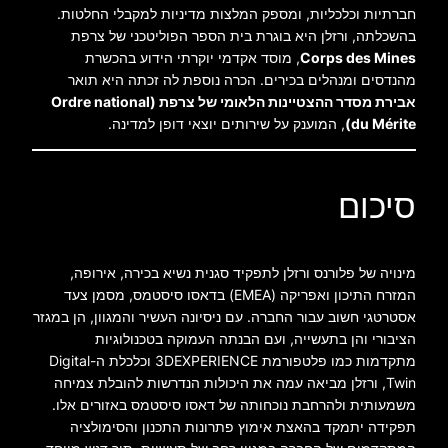
חברתיות וכלכליות, ומספק המלצות מדיניות למקבלי החלטות.
בהשכלתה, ורזלן היא בוגרת בית הספר הפוליטכני של צרפת
Corps des Mines
, מוסד אקדמי יוקרתי הידוע בהכשרת
מהנדסים ומנהלים בכירים. הכרה נוספת לה זכתה היא תואר
אבירת מסדר ההצטיינות הלאומי של צרפת (Ordre national
du Mérite)
, המוענק על שירותים יוצאי דופן למדינה.
סיכום
מינויה של פלורנס ורזלן לתפקיד סגנית נשיא בכירה, אירופה,
המזרח התיכון ואפריקה (EMEA) בדאסו סיסטמס, מסמן צעד
אסטרטגי חשוב עבור החברה. עם ניסיונה העשיר והמגוון, הן במגזר
הציבורי והן בתעשייה, ועם הבנתה העמוקה בטכנולוגיות
מתקדמות כמו פלטפורמת 3DEXPERIENCE וכלכלת ה-Digital
Twin, ורזלן מביאה עמה את היכולות הנדרשות להובלת צמיחה
משמעותית ולהרחבת נוכחותה של דאסו סיסטמס באזורים אלו.
תפקידה יתמקד בהאצת אימוץ פתרונות התכנון והסימולציה