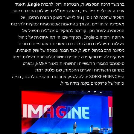
בהמשך דרכה המקצועית, הצטרפה ורזלן לחברת
Engie
, תאגיד
אנרגיה גלובלי מוביל. שם, כיהנה כמנכ"לית פעילות החברה בקטר,
תפקיד שהקנה לה ניסיון ניהולי ישיר בשוק המזרח התיכון, על
מאפייניו הייחודיים והצורך בהתאמת אסטרטגיות עסקיות לתרבות
המקומית. לאחר מכן, קודמה לתפקיד סמנכ"לית תפעול של
אירופה ורוסיה ב-Engie, תפקיד שבו הייתה אחראית על ניהול
פעילות תפעולית רחבה ומורכבת באזורים גיאוגרפיים נרחבים.
ניסיונה הרב בניהול תפעול, לצד הבנה עמוקה של שוק האנרגיה,
מעניקים לה פרספקטיבה ייחודית וחשובה להרחבת פעילות דאסו
סיסטמס במגזרי התעשייה והתשתיות באזור EMEA, ובפרט
בתחום התשתיות והערים החכמות, שם פלטפורמת
ה-3DEXPERIENCE יכולה לספק פתרונות חדשניים לתכנון, בנייה
וניהול של פרויקטים בקנה מידה גדול.