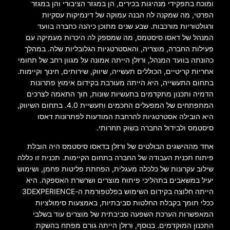
ומוכח בתפקידי מנהיגות בכירים, הן במגזר הציבורי והן במגזר
הפרטי, מה שמקנה לה הבנה עמוקה של דינמיקות עסקיות
ורגולטוריות מורכבות. שבע שנים מתוכן כיהנה כחברה בוועד
המנהל של דאסו סיסטמס, מה שמספק לה היכרות מעמיקה עם
פעילות החברה, מוצריה, והאסטרטגיות הגלובליות שלה. במהלך
כהונתה בוועד המנהל, ורזלן הייתה אמונה על מגוון רחב של תחומי
אחריות קריטיים, הכוללים תעשייה, שיווק, שירותים, חינוך וקיימות.
בתחום התעשייה, היא הייתה מעורבת בקידום אימוץ פתרונות
הדמיה ותכנון מתקדמים בתעשיות שונות, תוך התאמה לצרכים
המתפתחים של המפעלים החכמים ותעשיית 4.0. בתחום השיווק,
היא הובילה אסטרטגיות להרחבת המודעות לפתרונות דאסו
סיסטמס ולבידול החברה בשוק תחרותי.
אחד מההישגים הבולטים של ורזלן בדאסו סיסטמס היה הובלת
פיתוח תכנית העבודה של החברה בתחום הקיימות. תכנית זו כללה
שילוב עקרונות של כלכלה מעגלית, הפחתת פליטות פחמן, ושימוש
יעיל במשאבים בתהליכי פיתוח מוצרים ושרשרת האספקה. היא
הייתה חלוצה בקידום השימוש בפלטפורמת ה-3DEXPERIENCE
ככלי תומך בקבלת החלטות סביבתיות, באמצעות סימולציות
המאפשרות הערכת השפעה סביבתית של מוצרים עוד בשלבי
התכנון המוקדמים. בנוסף, ורזלן הייתה גורם מפתח בהשקת