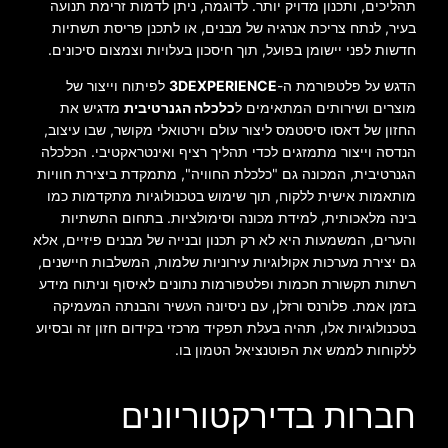
תהליכים, ותכנון מדויק יותר. לדוגמה, ניתן לדמות זרימת תנועה
בעיר, לנתח צריכת אנרגיה של מבנים, או לתכנן פריסת תשתיות
חדשות לפני יישומן בפועל, תוך חיסכון בעלויות וצמצום סיכונים.
הדגש על פלטפורמת ה-
3DEXPERIENCE
לפיתוח וייצור של
מוצרים ושירותים המתאימים ל
כלכלה הגנרטיבית
מדגיש את
החזון של דאסו סיסטמס ליצור עולם וירטואלי מקושר, שבו עיצוב,
הנדסה וייצור מתמזגים לכדי תהליך רציף ואינטראקטיבי. הכלכלה
הגנרטיבית, המכונה גם "כלכלת החוויה", מתמקדת ביצירת חוויות
מותאמות אישית ללקוח, תוך שימוש בטכנולוגיות מתקדמות כמו
בינה מלאכותית, למידת מכונה וסימולציות. בתחום התשתיות
והערים, המשמעות היא לא רק תכנון ובנייה של מבנים פיזיים, אלא
גם יצירת מערכות אקולוגיות עירוניות שלמות, המשלבות חיישנים,
רשתות תקשורת חכמות ופלטפורמות נתונים לאיסוף וניתוח מידע
בזמן אמת. פלורנס ורזלן, עם ניסיונה העשיר והבנתה המעמיקה
בטכנולוגיות אלו, תהיה בעלת תפקיד מרכזי בקידום חזון זה ובסיוע
ללקוחות לממש את הפוטנציאל הטמון בו.
חברות בדירקטוריונים