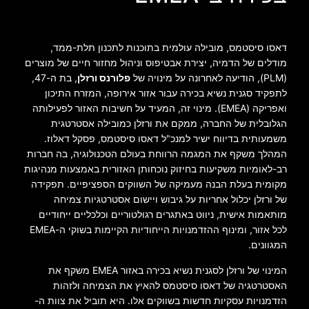
דאסו סיסטמס, מובילה עולמית בתוכנות לתכנון תלת-ממד,
מודלים של הדמיה, יצירת אבטיפוס וניהול מחזור חיים של מוצרים
(PLM), הודיעה לאחרונה על מינויה של
פלורנס ורזלן
, בת ה-47,
לתפקיד סגנית נשיא בכירה עבור אזור אירופה, המזרח התיכון
ואפריקה (EMEA). מינוי זה, המעיד על חשיבות האזור לפעילותה
הגלובלית של החברה, ממקם את ורזלן כמובילה אסטרטגית
משמעותית בדיווח ישיר למנכ"ל דאסו סיסטמס, פסקל דאלוז.
המהלך משקף את המגמה הרווחת בעולם הטכנולוגיה, בה חברות
רב-לאומיות משקיעות בחיזוק נוכחותן האזורית באמצעות מנהיגות
מקומית בעלת הבנה מעמיקה של השווקים הספציפיים. תפקידה
של ורזלן יכלול אחריות על גיבוש ויישום אסטרטגיות צמיחה
מותאמות אישית, ניווט באתגרים רגולטוריים וכלכליים ייחודיים
לכל אזור, ומינוף ההזדמנויות הייחודיות הקיימות בשוקי ה-EMEA
המגוונים.
המינוי של ורזלן לסגנית נשיא בכירה באזור EMEA משקף את
האסטרטגיה של דאסו סיסטמס להאיץ את הצמיחה ולזהות
הזדמנויות עסקיות חדשות בשווקים אלו. היא תוביל את צוות ה-