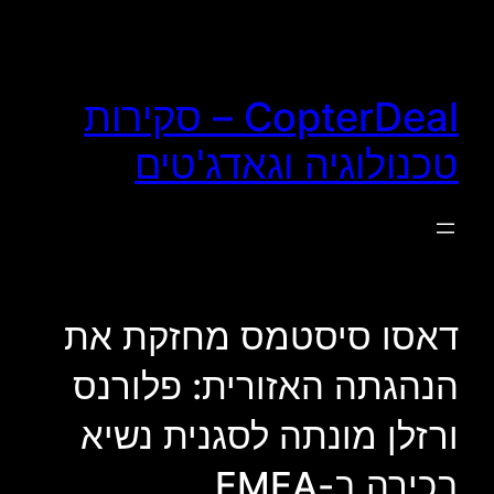
לדלג
לתוכן
CopterDeal – סקירות
טכנולוגיה וגאדג'טים
דאסו סיסטמס מחזקת את
הנהגתה האזורית: פלורנס
ורזלן מונתה לסגנית נשיא
בכירה ב-EMEA