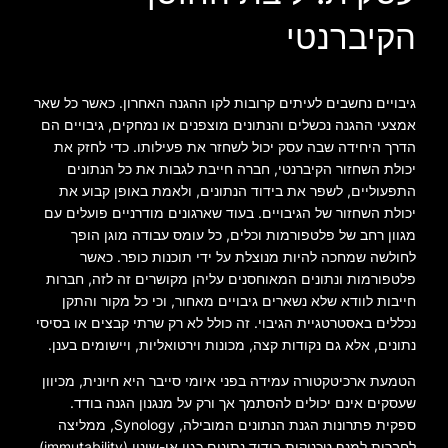
הקיברנטי
גיבויים נחשבים לעיתים קרובות לקו ההגנה האחרון. כאשר כל שאר
אמצעי ההגנה נכשלים והנתונים מוצפנים או נמחקים, גיבויים הם
הדרך היחידה שבה עסק יכול לשחזר את פעילותו. כדי לחזק את
יכולת השחזור הקיברנטי, חברה חייבת לגבות את כל הנתונים
התפעוליים, לשפר את בידוד הנתונים, ולאמת באופן קבוע את
יכולת השחזור של הגיבויים. בעוד שארגונים מודרניים פועלים עם
מגוון רחב של פלטפורמות וכלים, כל עומס עבודה מוגן הופך
לחולשה שמחכה להיות מנוצלת על ידי תוכנות כופר. כאשר
פלטפורמות ונתונים המאוחסנים עליהן מקושרים זה לזה, חברות
חייבות לוודא שלא נשארים גיבויים מאחור, וכי כל מקור והתקן
נכללים באסטרטגיית הגיבוי. זה כולל לא רק שרתי קבצים או בסיסי
נתונים, אלא גם נקודות קצה, מכונות וירטואליות, ויישומים בענן.
הטמעת ארכיטקטורה עמידה בפני איומי סייבר היא חיונית, מכיוון
שעסקים אינם יכולים להסתמך אך ורק על מנגנון הגנה בודד.
ספקית פתרונות הגנת הנתונים המובילה, Synology, ממליצה
לחברות למנף טכניקות בידוד נתונים כגון אי-שינוי (immutability)