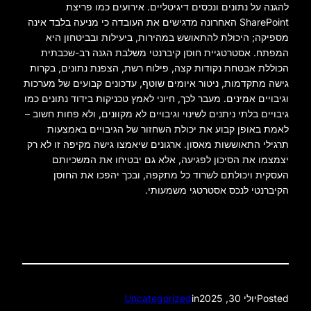
להגנה על נתונים ונכסים דיגיטליים. אירועים כמו פריצת
SharePoint האחרונה מדגישים את העובדה כי מניעה בלבד אינה
מספיקה; היכולת להתאושש במהירות, ביעילות ובביטחון היא
המפתח. אסטרטגיית חוסן קיברנטי משלבת הגנה רב-שכבתית
הכוללת אבטחת נקודות קצה, פילוח רשת, הצפנת נתונים, בקרות
גישה מתקדמות, ניטור איומים שוטף, עדכונים קבועים של מערכות
וגיבויים אמינים. מעבר לכך, חיוני לאמץ טכניקות בידוד נתונים כמו
גיבויים בלתי ניתנים לשינוי וגיבויים לא מקוונים, ולא פחות חשוב –
לאמת באופן קבוע את יכולת השחזור של הגיבויים באמצעות
תרגילי התאוששות מאסון. ארגונים שיאמצו גישה מקיפה זו לא רק
יצמצמו את הסיכון לפגיעה, אלא גם יבטיחו את המשכיותם
העסקית ויכולתם לשרוד כל מתקפה, ובכך יהפכו את החוסן
הקיברנטי לנכס אסטרטגי משמעותי.
Posted
יולי 30, 2025
in
Uncategorized