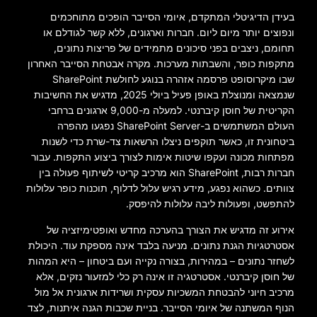
בעידן הדיגיטלי המתקדם, איומי הסייבר הופכים מתוחכמים
ונפוצים יותר מיום ליום. חברות וארגונים, ללא קשר לגודלם או
תחומם, ניצבים בפני סיכונים מתמידים של פריצות נתונים,
מתקפות כופר, והשבתות מערכות. מקרה אבטחת הסייבר האחרון
שבו מיקרוסופט פרסמה אזהרה בנוגע לחולשת SharePoint
שנמצאה ומנוצלת באופן פעיל ביולי 2025, מדגיש את החשיבות
הקריטית של חוסן קיברנטי. למעלה מ-9,000 ארגונים ברחבי
העולם המשתמשים ב-SharePoint Server נפגעו מהפרה
ביטחונית זו, כאשר תוקפים ניצלו הרשאות צד-שרת כדי לשנות
מפתחות מכונה ועקפו שיטות אימות לצורך ביצוע התקפות. עבור
חברות רבות, SharePoint הוא מרכיב קריטי לשיתוף פעולה בין
צוותים. כשהוא נפגע, מידע רגיש עלול לדלוף, תוכנות כופר עלולות
להתפשט, ופעולות ליבה עלולות להיפסק.
אירוע זה מדגיש את הצורך בהערכה מחדש ואופטימיזציה של
אסטרטגיות הגנת נתונים. מניעה בלבד אינה מספקת עוד. היכולת
לשחזר נתונים – במהירות, בצורה נקייה ועם ביטחון – היא המהות
של חוסן קיברנטי. אסטרטגיה זו אינה רק כלי למזעור נזקים, אלא
מרכיב חיוני להבטחת המשכיות עסקית ושרידות ארגונית אל מול
הנוף המשתנה של איומי הסייבר. בניית שכבות הגנה איתנות, לצד