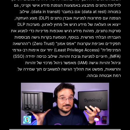
לדליפת נתונים מתבצע באמצעות הצפנת מידע אישי וקנייני, גם
במנוחה (data at rest) וגם במעבר (data in transit). שילוב
הצפנה עם פתרונות למניעת אובדן נתונים (DLP) מונע העתקה,
ייצוא או העלאה של מידע רגיש אל מחוץ לארגון. מערכות DLP
סורקות נתונים, מזהות מידע רגיש ואוכפות מדיניות כדי למנוע את
העברתו הבלתי מורשית. בנוסף, הטמעת בקרות גישה מבוססות
תפקידים ואכיפת עקרונות "אפס אמון" (Zero Trust) ו"ההרשאה
המינימלית" (Least Privilege Access) יחד עם אימות רב-גורמי
(MFA), חיוניים למניעת גניבת זהויות. שילוב כניסה יחידה (SSO)
וניהול זהויות וגישה (IAM) מאפשר ניהול מרכזי של זהויות
והרשאות, מפשט את תהליך הגישה למשאבים תוך שמירה על
רמת אבטחה גבוהה.