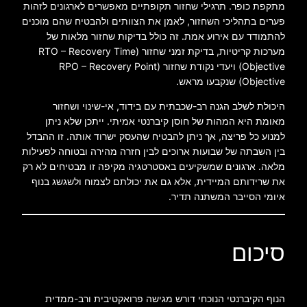
מתקפת כופר. תרגילי שחזור תקופתיים מאפשרים לארגונים לזהות
פערים בתהליכי השחזור, לאמן את הצוותים ולהבטיח שהם מוכנים
להתמודד עם אירוע אמת. זה כולל בדיקות שחזור מלאות של
מערכות קריטיות, בדיקת זמני שחזור (RTO – Recovery Time
Objective) ויעדי נקודת שחזור (RPO – Recovery Point
Objective) שנקבעו מראש.
היכולת לשלב הגנה רב-שכבתית עם בידוד, אי-שינוי ושחזור
מאומת היא המהות של חוסן קיברנטי אמיתי. ייתכן שלא ניתן
למנוע כל פריצה, אך ניתן להבטיח שהעסק ישרוד אותה. זו ההבדל
בין השבתה של שבועות ארוכים לבין חזרה מהירה ובטוחה לפעילות
מלאה. ארגונים שמשקיעים באסטרטגיה מקיפה זו מבטיחים לא רק
את שרידותם המיידית, אלא גם את יכולתם לצמוח ולשגשג בנוף
איומי הסייבר המשתנה תדיר.
סיכום
הנוף הקיברנטי הנוכחי דורש מגישה פרואקטיבית ורב-ממדית