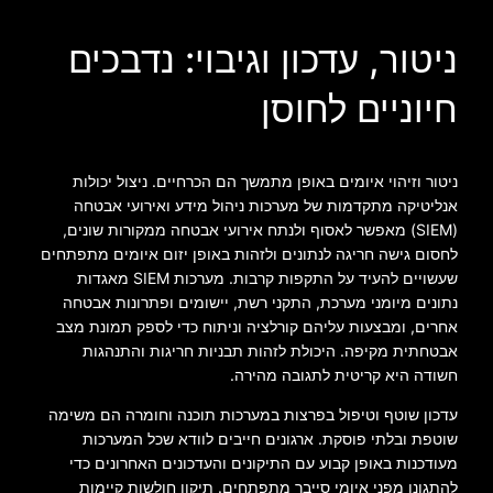
ניטור, עדכון וגיבוי: נדבכים
חיוניים לחוסן
ניטור וזיהוי איומים באופן מתמשך הם הכרחיים. ניצול יכולות
אנליטיקה מתקדמות של מערכות ניהול מידע ואירועי אבטחה
(SIEM) מאפשר לאסוף ולנתח אירועי אבטחה ממקורות שונים,
לחסום גישה חריגה לנתונים ולזהות באופן יזום איומים מתפתחים
שעשויים להעיד על התקפות קרבות. מערכות SIEM מאגדות
נתונים מיומני מערכת, התקני רשת, יישומים ופתרונות אבטחה
אחרים, ומבצעות עליהם קורלציה וניתוח כדי לספק תמונת מצב
אבטחתית מקיפה. היכולת לזהות תבניות חריגות והתנהגות
חשודה היא קריטית לתגובה מהירה.
עדכון שוטף וטיפול בפרצות במערכות תוכנה וחומרה הם משימה
שוטפת ובלתי פוסקת. ארגונים חייבים לוודא שכל המערכות
מעודכנות באופן קבוע עם התיקונים והעדכונים האחרונים כדי
להתגונן מפני איומי סייבר מתפתחים. תיקון חולשות קיימות