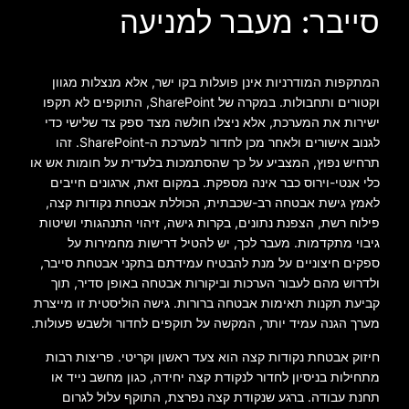
סייבר: מעבר למניעה
המתקפות המודרניות אינן פועלות בקו ישר, אלא מנצלות מגוון
וקטורים ותחבולות. במקרה של SharePoint, התוקפים לא תקפו
ישירות את המערכת, אלא ניצלו חולשה מצד ספק צד שלישי כדי
לגנוב אישורים ולאחר מכן לחדור למערכת ה-SharePoint. זהו
תרחיש נפוץ, המצביע על כך שהסתמכות בלעדית על חומות אש או
כלי אנטי-וירוס כבר אינה מספקת. במקום זאת, ארגונים חייבים
לאמץ גישת אבטחה רב-שכבתית, הכוללת אבטחת נקודות קצה,
פילוח רשת, הצפנת נתונים, בקרות גישה, זיהוי התנהגותי ושיטות
גיבוי מתקדמות. מעבר לכך, יש להטיל דרישות מחמירות על
ספקים חיצוניים על מנת להבטיח עמידתם בתקני אבטחת סייבר,
ולדרוש מהם לעבור הערכות וביקורות אבטחה באופן סדיר, תוך
קביעת תקנות תאימות אבטחה ברורות. גישה הוליסטית זו מייצרת
מערך הגנה עמיד יותר, המקשה על תוקפים לחדור ולשבש פעולות.
חיזוק אבטחת נקודות קצה הוא צעד ראשון וקריטי. פריצות רבות
מתחילות בניסיון לחדור לנקודת קצה יחידה, כגון מחשב נייד או
תחנת עבודה. ברגע שנקודת קצה נפרצת, התוקף עלול לגרום