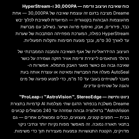
כוח שאיבה ועיצוב זרימה — 30,000PA ו-HyperStream
Dreame מציבה בדגם זה עוצמת שאיבה של 30,000PA — אחת
מהעוצמות הגבוהות בקטגוריה — המיועדת לשאיבת לכלוך יבש
כבד, פירורים, אבק, ואיסוף פרווה ושיער. בשילוב עם מברשת
HyperStream כפולה, המערכת מפחיתה הסתבכות של שערות
עד לאורך 30 ס"מ, ובכך מונעת חסימות ותקלות תפעוליות.
העיצוב ההידראוליות של אגף השאיבה והמבנה הממברנתי של
הרולר מותאמים לייצירת זרימת אוויר חזקה ושמירה על כושר
שאיבה גבוה גם כאשר מאגר האבק מתמלא. אפשרות ה-
AutoSeal מעלה את המברשת ומאיטה או עוצרת אותה בעת
מעבר לשטיחים בעובי עד 10 מ"מ, כדי למנוע ספיגה של מים
והגנה על שטיחים עדינים.
ניווט וחישה — AstroVision™, StereoEdge™ ו-ProLeap™
Dreame משלבת בכפתור הדגם שתי מצלמות AI קדמיות בתצורת
AstroVision™ ברזולוציה גבוהה שמזהה עד 240 מכשולים קבועים
בבית — חפצים קטנים, צעצועים, כבלים ומכשולים אחרים — גם
בתנאי תאורה נמוכה. זה מאפשר מפות נקיות יותר ונתיבי ניקוי
מדויקים, הקטנת התנגשויות ונמנעות מעצירות תוך כדי משימות.