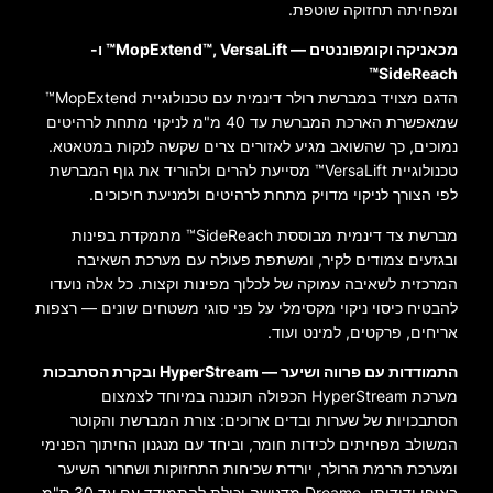
ומפחיתה תחזוקה שוטפת.
מכאניקה וקומפוננטים — MopExtend™, VersaLift™ ו-
SideReach™
הדגם מצויד במברשת רולר דינמית עם טכנולוגיית MopExtend™
שמאפשרת הארכת המברשת עד 40 מ"מ לניקוי מתחת לרהיטים
נמוכים, כך שהשואב מגיע לאזורים צרים שקשה לנקות במטאטא.
טכנולוגיית VersaLift™ מסייעת להרים ולהוריד את גוף המברשת
לפי הצורך לניקוי מדויק מתחת לרהיטים ולמניעת חיכוכים.
מברשת צד דינמית מבוססת SideReach™ מתמקדת בפינות
ובגזעים צמודים לקיר, ומשתפת פעולה עם מערכת השאיבה
המרכזית לשאיבה עמוקה של לכלוך מפינות וקצות. כל אלה נועדו
להבטיח כיסוי ניקוי מקסימלי על פני סוגי משטחים שונים — רצפות
אריחים, פרקטים, למינט ועוד.
התמודדות עם פרווה ושיער — HyperStream ובקרת הסתבכות
מערכת HyperStream הכפולה תוכננה במיוחד לצמצום
הסתבכויות של שערות ובדים ארוכים: צורת המברשת והקוטר
המשולב מפחיתים לכידות חומר, וביחד עם מנגנון החיתוך הפנימי
ומערכת הרמת הרולר, יורדת שכיחות התחזוקות ושחרור השיער
באופן ידידותי. Dreame מדגישה יכולת להתמודד עם עד 30 ס"מ