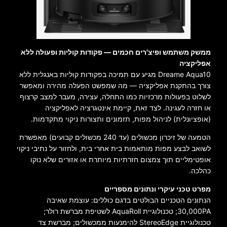
ממשק משתמש ופיצ'רים חכמים — פקודות קוליות ופעולה ללא
אפליקציה
Dreame Aqua10 מגיע עם תמיכה בפקודות קוליות באנגלית ללא
צורך בהתקנת אפליקציה — מה שמפשט הפעלה מהירה ומאפשר
לשלוט בפעולות מרכזיות כמו התחלה, עצירה, מעבר למצב קרצוף
או חזרה לעגינה. לצד זאת, קיימת אינטגרציה לאפליקציה
(אופציונלית) לניהול מפות, תזמונים ותצורות ניקוי מתקדמות.
הטמעה של זיכרון מכשולים (עד 240 מכשולים קבועים) מאפשרת
לשואב לבצע מפות מותאמות בית אחרי בית, ולחזור על נתיבי ניקוי
אופטימליים תוך צמצום חזרתיות מיותרת או אזורים שלא נוקו
כהלכה.
מפרט טכני עיקרי ונתונים מספריים
הנתונים הטכניים הבולטים בדגם כוללים: עוצמת שאיבה
30,000PA; טכנולוגיית AquaRoll לשטיפת מברשת רולר;
טכנולוגיית StereoEdge להימנעות ממכשולים; מברשת צד