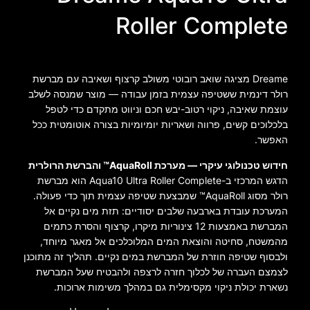
Roller Complete
Dreame מציגה שואב רובוטי משולב קרצוף ושאיבה עם מברשת
רולר דינמית ששטיפה עצמית בזמן עבודה — מוצר שמנסה לשלב
עוצמת שאיבה, ניקוי רטוב-יבש חכם וניווט מתקדם כדי לטפל
בלכלוכים קשים, פרווה ושאריות יומיומיות בצורה אוטומטית ככל
האפשר.
חידוש טכנולוגי עיקרי — מערכת AquaRoll™ והברשת הרולרית
הדגש המרכזי ב-Aqua10 Ultra Roller Complete הוא מברשת
רולר מסוג AquaRoll™ שמבצעת שטיפה עצמית תוך כדי פעולה.
המערכת עובדת בארבעה שלבים יסודיים: תזת מים נקיים אל
המברשת באמצעות 12 צינוריות מיקרו, קרצוף והסרת כתמים
מהמשטח, סחיטה והוצאת המים המלוכלכים אל מאגר מיוחד,
ולבסוף שטיפה חוזרת של המברשת במים נקיים. תהליך זה מתוכנן
לצמצם העברה של לכלוך חזרה לרצפה ולהבטיח שעל המברשת
נשארת יכולת ניקוי מקסימלית גם במהלך משימות ארוכות.