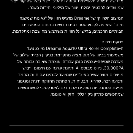
מדגישה תפוקה תעשייתית גבוהה ותהליכי ייצור בשלושה קווי ייצור
שמיועדים להבטיח יכולת ייצור של מיליוני יחידות בשנה.
המיצוב השיווקי של Dreame מדגיש חזון של "גאונות שמשנה
חיים" ושאיפה לקבוע סטנדרטים חדשים בתחום המכשירים
הביתיים החכמים, בדגש על חוויית משתמש מחושבת ומתקדמת.
פסקת סיכום:
ה-Dreame Aqua10 Ultra Roller Complete מייצג צעד
משמעותי בכיוון של אוטומציה מתקדמת בניקיון הבית: שילוב של
מערכת שטיפה-עצמית בזמן עבודה, עוצמת שאיבה גבוהה של
30,000PA, ניווט מבוסס AI ותחנת עגינה עם חימום וייבוש
מייצרים מוצר עשיר בפיצ'רים שמיועד לבתים עם חיות מחמד
ותנועה רבה. שדרוגי הבטיחות, הפחתת תחזוקה ידנית ומנגנוני
מניעת הסתבכויות הופכים את הדגם לאטרקטיבי למשתמשים
שמחפשים פתרון ניקוי כללי, חזק ואוטונומי.