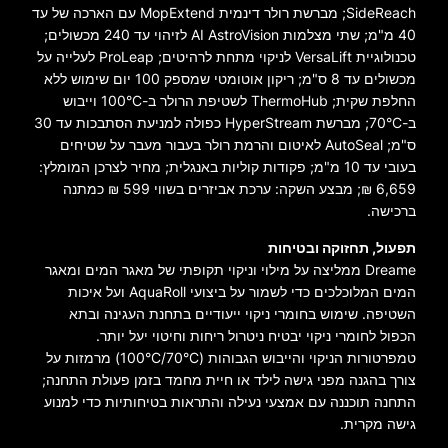
SideReach; מברשת רולר דינמית MopExtend עם הארכה של עד
40 מ"מ; שתי מצלמות AI AstroVision לזיהוי עד 240 מכשולים;
טכנולוגיית VersaLift לניקוי מתחת לרהיטים; ProLeap לעלייה על
מכשולים עד 8 ס"מ; ריקון אוטומטי שמספק 100 יום שימוש ללא
החלפת שקית; ThermoHub לשטיפת הרולר ב-100°C וייבוש
ב-70°C; מברשת HyperStream כפולה למניעת הסתבכות עד 30
ס"מ; AutoSeal לאיטום והרמת רולר בעבור מעבר על שטיחים
בעובי עד 10 מ"מ; פקודות קוליות באנגלית; מחיר לצרכן המומלץ:
6,659 ₪; מבצע השקה: ערכת אביזרים בשווי 599 ₪ כמתנה
ברכישה.
תפעול, תחזוקה ובטיחות
Dreame ממליצה על מילוי וניקוי תקופתי של מאגר המים ומאגר
המים המלוכלכים כדי לשמור על ביצועי AquaRoll ועל איכות
השטיפה. שימוש בחומרי ניקוי ייעודיים בתחנת העגינה ובתא
הכפול לחומרי ניקוי יבטיח ניטרול ריחות וחיטוי יעל יותר.
טמפרטורות הניקוי והייבוש הגבוהות (100°C/70°C) מרמזות על
צורך בהגנה מפני גישה לילד או חיית מחמד בזמן פעולת התחנה;
התחנה תוכננה עם אמצעי נעילה והתראות בטיחותיות כדי למנוע
גישה מקרית.