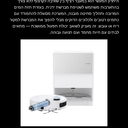
היתרון המעשי הוא במעבר רציף בין שאיבה לקרצוף ללא צורך
בהתערבות משתמש לשטיפת מברשת ידנית. בעזרת תזת המים
המרובה ותהליך סחיטה מובנה, המערכת מסוגלת להתמודד עם
כתמים רטובים ולכלוכים הדוקים מבלי להפוך את המברשת למקור
ריח או עובש. זה מעניק לשואב יכולת תפעול ממושכת — מתאים
לבתים עם חיות מחמד ועם תנועה גבוהה.