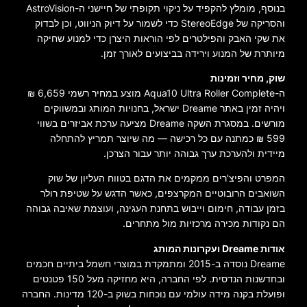
בנוסף, מומלץ להקפיד על ניקוי תקופתי של חיישני ה-AstroVision
והסריקה של StereoEdge כדי לשמור על דיוק הניווט, וכן לבדוק
את שקי האבק והפילטרים לפי הוראות היצרן כדי למנוע שחיקה
מיותרת של המנוע וירידה בביצועים לאורך זמן.
שוק, מחיר וזמינות
ה-Aqua10 Ultra Roller Complete מוצע במחיר רשמי 6,659 ₪
ויהיה זמין באתר Dreame ישראל, בחנויות המותג ובמשווקים
מורשים. במסגרת השקה Dreame מציעה ערכת אביזרים בשווי
599 ₪ כמתנה עם כל רכישה — מה שיוצר תמריץ להתחלה
מיידית ולהערכת ערך גבוהה יותר עבור הצרכן.
המפרט והפיצ'רים ממקמים את הדגם בטווח העליון של שוק
השואבים הרובוטיים המקרצפים, כאשר הדגש על שטיפת רולר
בזמן עבודה, חימום וייבוש בתחנת העגינה, ועוצמת שאיבה גבוהה
הם נקודות מכירה מרכזיות מול מתחרים.
אודות Dreame ועקרונות המותג
Dreame נוסדה ב-2015 ומתמקדת במוצרי חשמל ביתיים חכמים
ובחדשנות הנדסית. לפי החברה, היא מחזיקה מעל 150 פטנטים
ופועלת בקנה מידה עולמי עם נוכחות בשוק ב-120 מדינות. החברה