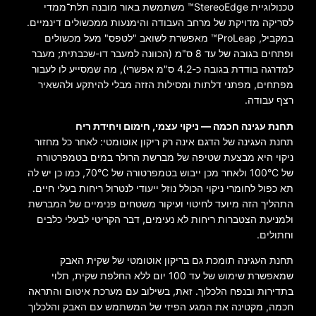
טכנולוגיית StereoEdge™ משתמשת באור מובנה תלת־ממדי
לסריקה מדויקת של מרחב העבודה והימנעות ממכשולים דינמיים.
במקביל, ProLeap™ מאפשרת לשואב "לטפס" מעל מכשולים
ופתחים בגובה של עד 8 ס"מ (הכוונה למעבר דו-שכבתית; מעבר
למדרגה בודדת בגובה כ-4.2 ס"מ אפשרי), מה שמסייע לו לעבור
מפתחים, מפתני דלתות ומסילות הזזה מבלי להיתקע ולהשאיר
רצף עבודה.
תחנת עגינה חכמה — ניקוי עצמי, חימום ויחידת ריח
תחנת העגינה של הדגם אינה רק ריקון אוטומטי: לאחר כל מחזור
ניקוי היא מבצעת שטיפה של מברשת הרולר במים בטמפרטורה
של 100°C ולאחר מכן ייבוש בטמפרטורה של 70°C, כמו כן יש לה
תא כפול לחומרי ניקוי הכולל נוזל ייעודי לנטרול ריחות בעלי חיים.
התהליך הזה מיועד לחיטוי ועיקור משטחים פנימיים של המברשת
ולמניעת הצטברות ריחות לא נעימים, דבר הקריטי לבעלי כלבים
וחתולים.
תחנת העגינה תומכת גם בריקון אוטומטי של שקית האבק
שמאפשרת שימוש של עד 100 יום ללא החלפת שקית, תלוי
בתדירות ובנפח הלכלוך. זאת, בשילוב עם מערכת איטום והתראה
חכמה, מקטינה את המגע הפיזי של המשתמש עם האבק והלכלוך