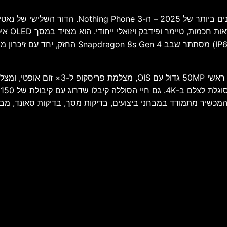
הסקירה המצולמת שלי צוללת לעומק אחד המכשירים המ
בסקירה אני מפרט גם על מערך הצילום המשול
 המכשיר מתמודד במבחני ביצועים, בדיקות מסך, בדיקות סאונד, מב