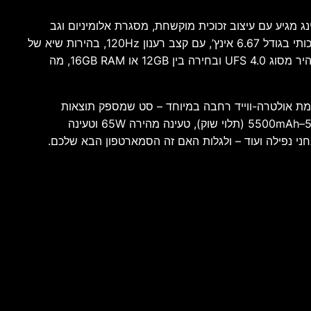
סקרנים ביותר של 2025 – ה-Nothing Phone 3. הדור השלישי של נאטינג מגיע עם עיצוב זכוכית מוקשחת, מסגרת אלומיניום וגב
מואר במערך LED מרשים הכולל 489 נורות המאפשרות התראות חכמות, טיימר ופידבק ויזואלי ייחודי. הוא מצויד במסך OLED איכותי בגודל 6.67 אינץ’, עם קצב רענון 120Hz, בהירות שיא של
4500 ניט ומיגון Gorilla Glass 7i. בתוך הגוף הדק והעמיד (IP68) מסתתר שבב Snapdragon 8s Gen 4 החזק, יחד עם זיכרון מהיר מסוג UFS 4.0 ובחירה בין 12GB או 16GB RAM, מה
ש הכולל חיישן ראשי 50MP גדול עם OIS, מצלמת פריסקופ ל-3× זום אופטי, ומצלמת אולטרה-ווייד רחבה במיוחד – סט שמספק תוצאות
מרשימות הן ביום והן בלילה. בנוסף, מצלמת הסלפי 50MP מסוגלת לצלם ב-4K. גם חיי הסוללה קיבלו שדרוג עם קיבולת של 5150–5500mAh (תלוי שוק), טעינה מהירה 65W וטעינה
חני נפילה ועוד – ולגלות האם זה הסמארטפון הבא שלכם.