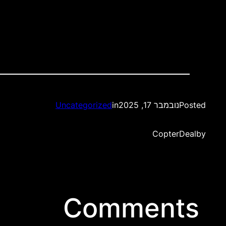
Posted
נובמבר 17, 2025
in
Uncategorized
CopterDeal
by
Comments