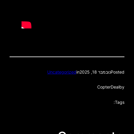
Posted
נובמבר 18, 2025
in
Uncategorized
CopterDeal
by
Tags: