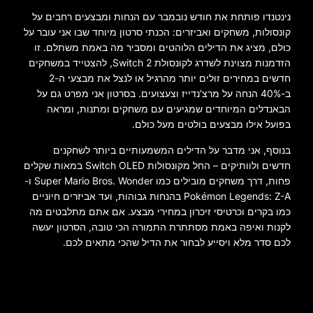
נינטנדו פותחת את חודש נובמבר עם הנחות ומבצעים רחבים על
קונסולות, משחקים ואביזרים: הכנתי סרטון מיוחד שבו אני עובר על
כולם, מציג את הדילים הלוהטים ומסביר מה באמת משתלם. זו
הזדמנות מצוינת לשדרג לקונסולת Switch 2, להצטייד במשחקים
חדשים במחירים זולים יותר מהרגיל או לנצל את מבצעי ה-2
ב-40% הנחה על מרצ’נדייז וצעצועים. בסרטון אני מפרט גם על
הבאנדלים המיוחדים שמגיעים עם משחקים ומתנות, ומראה
בפועל אילו מבצעים בולטים מעל כולם.
בנוסף, אני מדבר על הדילים המשמעותיים ביותר לשחקנים
חדשים ולוותיקים – החל מקונסולות Switch OLED במאות שקלים
פחות, דרך משחקים מובילים כמו
Super Mario Bros. Wonder
ו-
Pokémon Legends: Z-A
בהנחות גבוהות, ועד אביזרים חיוניים
כמו בקרים וכרטיסי זיכרון במחירי מבצע. אם אתם מתלבטים מה
לקנות ואיפה באמת מסתתרת התמורה הכי טובה, הסרטון יעשה
לכם סדר מלא ויסייע לבחור את הדיל שהכי מתאים לכם.