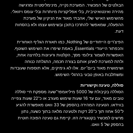
הבולטים של המכשיר. המערכת נקייה, מינימליסטית ומרגישה
מהירה ואינטואיטיבית, בלי אפליקציות מיותרות ובלי עומס ויזואלי.
מהשימוש האישי שלי, אהבתי מאוד את הניקיון של מערכת
ההפעלה, שמאפשר להתרכז בתוכן ובשימוש עצמו ולא בהסחות
דעת.
הפיצ’רים הייחודיים של Nothing, כמו תאורת הגליף האחורית
והכפתור הייעודי Essentials, באמת שיפרו את השימוש השוטף.
האפשרות לשמור צילומי מסך, הקלטות ורעיונות בלחיצה אחת,
ולתת למערכת לארגן אותם בצורה חכמה, התגלתה כנוחה
ושימושית מאוד ביום־יום. אלו לא גימיקים, אלא תוספות שעובדות
ומשתלבות באופן טבעי בהרגלי השימוש.
סוללה, טעינה וקישוריות
הסוללה בקיבולת של 5000 מיליאמפר־שעה מספקת חיי סוללה
טובים מאוד, עם עד 16 שעות שימוש מעורב או כ־22 שעות צפייה
בווידאו. הטעינה המהירה בהספק של 33 וואט מאפשרת להגיע
ל־50 אחוז תוך כ־20 דקות ולטעינה מלאה בתוך כשעה, נתון
מרשים למכשיר בקטגוריה הזו. קיימת גם טעינה הפוכה חוטית
בהספק של 5 וואט.