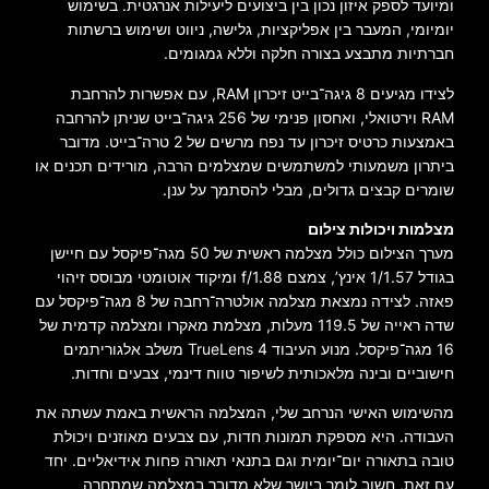
ומיועד לספק איזון נכון בין ביצועים ליעילות אנרגטית. בשימוש
יומיומי, המעבר בין אפליקציות, גלישה, ניווט ושימוש ברשתות
חברתיות מתבצע בצורה חלקה וללא גמגומים.
לצידו מגיעים 8 גיגה־בייט זיכרון RAM, עם אפשרות להרחבת
RAM וירטואלי, ואחסון פנימי של 256 גיגה־בייט שניתן להרחבה
באמצעות כרטיס זיכרון עד נפח מרשים של 2 טרה־בייט. מדובר
ביתרון משמעותי למשתמשים שמצלמים הרבה, מורידים תכנים או
שומרים קבצים גדולים, מבלי להסתמך על ענן.
מצלמות ויכולות צילום
מערך הצילום כולל מצלמה ראשית של 50 מגה־פיקסל עם חיישן
בגודל 1/1.57 אינץ’, צמצם f/1.88 ומיקוד אוטומטי מבוסס זיהוי
פאזה. לצידה נמצאת מצלמה אולטרה־רחבה של 8 מגה־פיקסל עם
שדה ראייה של 119.5 מעלות, מצלמת מאקרו ומצלמה קדמית של
16 מגה־פיקסל. מנוע העיבוד TrueLens 4 משלב אלגוריתמים
חישוביים ובינה מלאכותית לשיפור טווח דינמי, צבעים וחדות.
מהשימוש האישי הנרחב שלי, המצלמה הראשית באמת עשתה את
העבודה. היא מספקת תמונות חדות, עם צבעים מאוזנים ויכולת
טובה בתאורה יום־יומית וגם בתנאי תאורה פחות אידיאליים. יחד
עם זאת, חשוב לומר ביושר שלא מדובר במצלמה שמתחרה