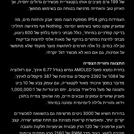
של 199 גרם מציבים אותו בקטגוריית מכשירים גדולים יחסית, אך
האיזון טוב והאחיזה מרגישה בטוחה גם בשימוש ממושך.
העמידות בתקן IP54 מספקת הגנה מפני אבק והתזות מים, מה
שמעניק שקט נפשי בשימוש יומיומי. Nothing אף מדגישה תהליכי
בדיקה קפדניים במיוחד, כולל מבחני כיפוף בלחץ של 600 ניוטון,
מבחני לחיצת כפתורים בהיקף של מאות אלפי לחיצות ובדיקות
טבילה במים. כל אלה תורמים לתחושת מוצר מוקפד שלא מתפשר
על אמינות, גם אם הוא לא מכשיר דגל יוקרתי.
התצוגה וחוויית הצפייה
בחזית נמצא פאנל AMOLED גמיש בגודל 6.77 אינץ’, עם רזולוציה
של 1084 על 2392 פיקסלים וצפיפות של 387 פיקסלים לאינץ’.
מדובר במסך איכותי מאוד לקטגוריה, עם עומק צבע של 10 ביט
ותצוגה של מעל מיליארד צבעים. יחס הניגודיות של 1,000,000:1
מעניק שחורים עמוקים וצבעים חיים, מה שהופך צפייה בתוכן
וידאו וחוויית גלילה ליומיומית ומהנה במיוחד.
בהירות השיא של 3000 ניטים מרשימה גם בהשוואה למכשירים
יקרים יותר, ומאפשרת קריאות מצוינת גם תחת שמש ישירה. קצב
רענון אדפטיבי של 120 הרץ מבטיח אנימציות חלקות ותגובה
מהירה למגע, בעוד תדר PWM של 2160 הרץ מפחית עייפות