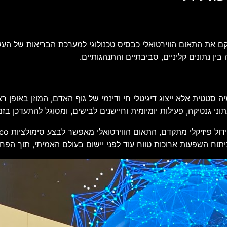
CE עם חזון רחב היקף שממקם את התאום הווירטואלי כבסיס טכנולוגי למערכת ה
ין נתונים קליניים, סביבתיים והתנהגותיים.
 סטטית אלא ייצוג דיגיטלי חי ודינמי של גוף האדם, המוזן באופן רצי
ני גנטיקה, פעילות יומיומית וחיישנים לבישים, ומסוגל להתעדכן בזמ
יתוח השפעות ארוכות טווח עוד לפני יישום בעולם האמיתי, תוך הפחת