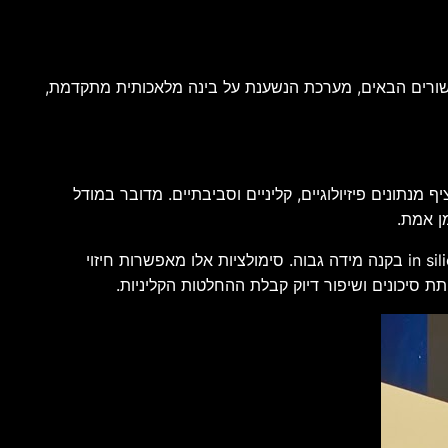
בריאות של העשורים הבאים, מערכת הנשענת על בינה מלאכותית מתקדמת,
ף מנתונים פיזיולוגיים, קליניים וסביבתיים. מדובר במודל
ן אמת.
באמצעות שילוב של אלגוריתמים מבוססי AI, למידת מכונה ומידול פיזיקלי מתקדם, התאום הווירטואלי מאפשר לבצע סימולציות in silico בקנה מידה גבוה. סימולציות אלו מאפשרות חיזוי
ת סיכונים ושיפור דיוק קבלת ההחלטות הקליניות.