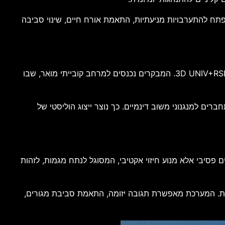
פתח להתערבויות מניעתיות, התאמת אורח חיים, שינוי סביבה
המיצג Step Inside Alzheimer’s, המוצג בביתן החברה ב-LVCC באולם הצפוני, מציע חוויה סוחפת המבוססת על פלטפורמת 3D UNIV+RSES. המבקרים נכנסים למרחב קובייתי מואר, שבו
רים למנגנוני משוב דינמיים. כך נוצר ייצוג הוליסטי של
נים פסיבי אלא מנוע חיזוי אקטיבי, המסוגל לנתח מגמות, לזהות
הבית. המערכת מאפשרת תגובה יזומה, התאמת סביבת מגורים,