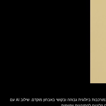
בתערוכת CES 2026 מציגה דאסו סיסטמס מיקוד ייחודי במחלות נוירודגנרטיביות, בדגש על דמנציה ואלצהיימר, תחום המאופיין במורכבות ביולוגית גבוהה ובקושי באבחון מוקדם. שילוב AI עם
 קליניים להתנהגות יומיומית.