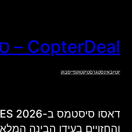
לדלג
לתוכן
CopterDeal – סקירות טכנולוגיה וגאדג'טים
יוטיוב
אינסטגרם
טיקטוק
פייסבוק
והחזויים בעידן הבינה המלא