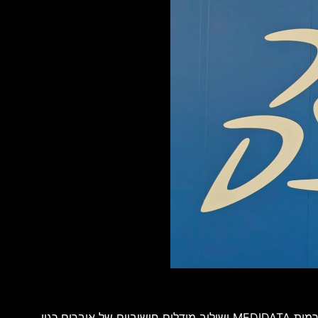
דאסו סיסטמס מציגה גישה חדשה לניסויים קליניים, המבוססת על וירטואליזציה רחבה של תהליכי מחקר ופיתוח. באמצעות פלטפורמות MEDIDATA ושילוב מודלים חישוביים של איברים כגון