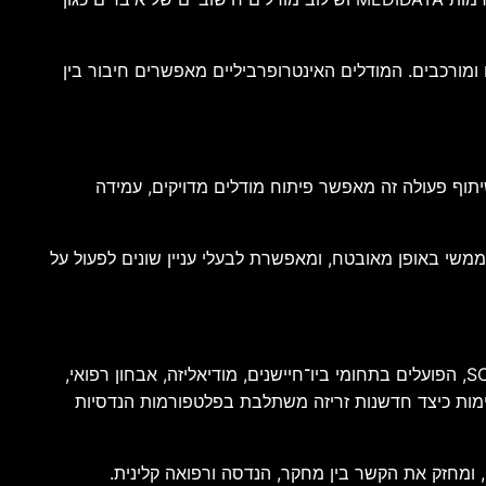
ם ומורכבים. המודלים האינטרופרביליים מאפשרים חיבור בין
יתוף פעולה זה מאפשר פיתוח מודלים מדויקים, עמידה
טואלי לממשי באופן מאובטח, ומאפשרת לבעלי עניין שונים לפעול על
במתחם Eureka Park מציגה דאסו סיסטמס שורה של סטארט-אפים מתוך 3DEXPERIENCE Lab ו-SOLIDWORKS for Startups, הפועלים בתחומי ביו־חיישנים, מודיאליזה, אבחון רפואי,
טראקציה אדם־מכונה. חברות כמו Biomotum, Endiatx, 3K Nano, OLI, Glidance, Furhat Robotics ו-LACI מדגימות כיצד חדשנות זריזה משתלבת בפלטפורמות הנדסיות
, ומחזק את הקשר בין מחקר, הנדסה ורפואה קלינית.