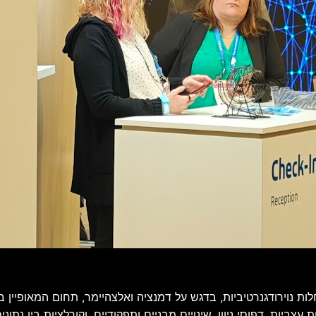
ת, דפוסי ניוון, שינויים מבניים ותפקודיים, וקורלציות בין נתונים