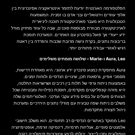
הפלטפורמה האג'נטית יודעת לתזמר אינטראקציה אסינכרונית בין
אלפי עוזרים וירטואליים ובני אדם בו זמנית. המשמעות
הטכנולוגית היא מעבר מארכיטקטורת תוכנה ליניארית
לארכיטקטורה מבוזרת מבוססת סוכנים, שבה כל עוזר מחזיק מודל
ידע ייעודי אך פועל בסינכרון עם האחרים. המערכת תומכת
בריבונות נתונים, בקרת גישה מרובת שכבות והפרדה בין דאטה
רגיש לאזורי עבודה פתוחים יותר.
Aura, Leo ו-Marie – שלושה מומחים משלימים
Aura מתפקדת כמנוע סינכרון ידע ארגוני. היא מאחדת דרישות,
מסמכי אפיון, גרסאות תכן, שינויים הנדסיים ולוחות זמנים.
באמצעות ניתוח גרפי של תלות בין רכיבים ושרשראות החלטה,
היא מזהה קונפליקטים מוקדמים, חוסכת כפילויות ומבטיחה שכל
הצוותים פועלים על בסיס מידע עקבי ועדכני. האלגוריתמים שלה
משלבים ניתוח שפה טבעית עם מודלי נתונים היררכיים ומערכות
ניהול תצורה מתקדמות.
Leo ממוקד באתגרים הנדסיים רב תחומיים. הוא משלב חישובי
אלמנטים סופיים, אנליזות תרמיות, דינמיקה זורמת, אופטימיזציה
טופולוגית ותכן לייצור. יכולתו לבצע איטרציות סימולציה בקנה