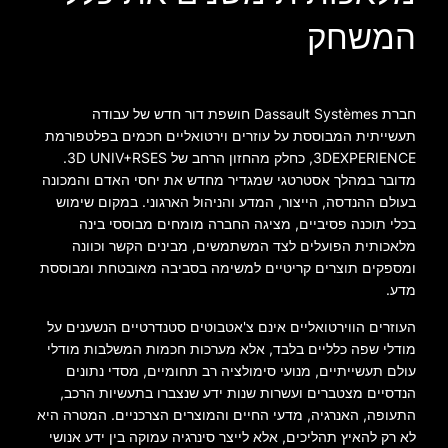
המשחק
חברת Dassault Systèmes חושפת דור חדש של עבודה
תעשייתית המבוססת על עוזרים וירטואליים חכמים בפלטפורמת
3DEXPERIENCE, כחלק מהחזון הרחב של 3D UNIV+RSES.
מדובר במהלך אסטרטגי שמגדיר מחדש את יחסי האדם והמכונה
בעולם ההנדסה, הייצור, המדע והניהול הארגוני. במקום שימוש
בכלי תוכנה פסיביים, מציגה החברה מומחים מבוססי בינה
מלאכותית הפועלים לצד המשתמשים, מבינים הקשר וכוונה
ומספקים תוצרים קריטיים למשימה בסביבה מאובטחת ומבוססת
מדע.
העוזרים הווירטואליים אינם צ'אטבוטים סטנדרטיים הנשענים על
מודלי שפה כלליים בלבד, אלא מערכות חכמות המשלבות מודלי
עולם תעשייתיים, מנועי סימולציה רב תחומיים, מסדי נתונים
הנדסיים מצטברים ועשרות שנות ידע שנצברו בתעשיות הרכב,
התעופה, האנרגיה, מדעי החיים והמוצרים הצרכניים. המטרה היא
לא רק להאיץ תהליכים, אלא לייצר סינרגיה עמוקה בין ידע אנושי