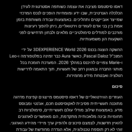
דאסו סיסטמס מציבה את עצמה כשותפה אסטרטגית לעידן
הכלכלה הגנרטיבית, שבו ידע ומומחיות הופכים לנכס המרכזי
שמייצר אובייקטים ותהליכים. באמצעות עבודה משותפת בזמן
אמת בין בני אדם לעוזרים וירטואליים, ניתן להפוך רעיונות
מורכבים למודלים סימולטיביים מלאים ולבחון תרחישים לפני
השקעות הון משמעותיות.
ההשקה הוצגה בכנס 3DEXPERIENCE World 2026 על ידי
המנכ"ל Pascal Daloz, כאשר Aura כבר זמינה בפלטפורמה ו-Leo
ו-Marie צפויים להיכנס במהלך 2026. המערכת תומכת בכל
מותגי החברה ובמגוון רחב של תעשיות, תוך התאמה לדרישות
רגולציה ואבטחת מידע מחמירות.
סיכום
העוזרים הווירטואליים של דאסו סיסטמס מייצגים קפיצת מדרגה
מתוכנה תעשייתית פסיבית לאקוסיסטם חכם, אג'נטי ומבוסס
מדע. באמצעות שילוב מודלי עולם תעשייתיים, סימולציות רב
תחומיות ובינה מלאכותית מתקדמת, הם מאפשרים לארגונים
להאיץ חדשנות, לצמצם סיכונים ולהפיק ערך מיידי מהידע הארגוני.
זוהי לא רק תוספת טכנולוגית, אלא הגדרה מחודשת של עבודת