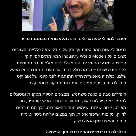
מעבר למודלי שפה גדולים: בינה מלאכותית מבוססת מדע
בניגוד לגישות המבוססות אך ורק על מודלי שפה כלליים, העוזרים
נשענים על Industry World Models המאומתים לפי חוקי
הפיזיקה ומדעי החומרים. הם משלבים סימולציות רב תחומיות
בקני מידה שונים – מרמת חלק בודד ועד מערכת מורכבת או מפעל
שלם. יכולת זו מאפשרת חיזוי התנהגות לפני קיומו של אובייקט
פיזי, לרבות בדיקת אמינות, עמידות ותפקוד בתנאי קצה.
העוזרים מבינים כוונת משתמש, מבצעים הסקת מסקנות ומסוגלים
לתזמר רצף פעולות לאורך מחזור חיי מוצר מלא: קונספט, תכן
מפורט, ייצור, שירות, שימוש חוזר ורה-גנרציה. בכך הם תורמים
לדיוק, עקיבות ושיפור איכות, תוך צמצום עלויות ניסוי וטעייה
פיזיות והאצת זמן הגעה לשוק.
הכלכלה הגנרטיבית והרחבת שיתוף הפעולה