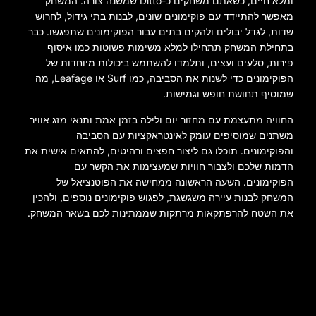
ומלא חיים, כשאתם משחקים כ-Ditto שמשנה צורה. המשחק
מאפשר להתיידד עם פוקימונים שונים, לבנות בתי גידול, לחרוש
שדות, לגדל יבולים ולהקים בתים עבור הפוקימונים שתפגשו. כבר
בתחילת המשחק תתחילו למלא משימות פשוטות כמו איסוף
פירות, סלעים ועצים, ותלמדו להשתמש ביכולות מיוחדות של
הפוקימונים כדי לשנות את הסביבה, כמו Surf או Leafage, מה
שמוסיף תחושת חופש וגמישות.
החוויה מתעצמת עם מחזור יום ולילה בזמן אמת ותנאי מזג אוויר
משתנים שמוסיפים עומק לאינטראקציות עם הסביבה
והפוקימונים. תוכלו גם ליצור חפצים ורהיטים, להתאים אישית את
הדמות שלכם ולצבור חוויות שמעצימות את הקשר עם
הפוקימונים. השעה הראשונה ממחישה את הפוטנציאל של
המשחק לבנות עיירה משגשגת, לפגוש פוקימונים נוספים, ולהכין
את השטח להרפתקאות מרתקות שממתינות לכם בשאר המשחק.