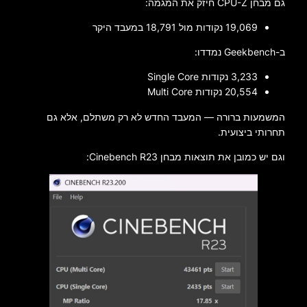
גם מבחן CPU-Z חיזק את המגמה:
‎19,069 נקודות מול ‎18,791 במעבד היקר
ב-Geekbench נמדדו:
‎3,233 נקודות Single Core
‎20,554 נקודות Multi Core
המשמעות ברורה — המעבד החדש לא רק משתלם, אלא גם
תחרותי ביצועית.
וגם יש כמובן את תוצאות מבחן Cinebench R23: