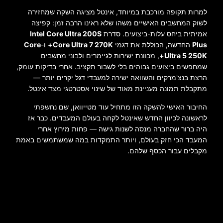
למרות תקופה מורכבת במיוחד, אינטל מציגה השקה שמחזירה
לשוק המחשבים האישיים משהו שלא ראינו הרבה זמן: קפיצה
אמיתית ביחס עלות-ביצועים. סדרת
Intel Core Ultra 200S
Plus
החדשה, הכוללת את דגמי
Core Ultra 7 270K+
ו-
Core
Ultra 5 250K+
, מכוונת ישירות לגיימרים ולבוני מחשבים
שמחפשים ביצועים גבוהים בלי לשבור תקציב. אחרי בדיקות עומק,
הרצת בנצ'מרקים והשוואה ישירה למעבדי דגל יקרים יותר —
מתקבלת תמונה מעניינת מאוד של שינוי אסטרטגי מצד אינטל.
החיבור האישי להשקה הזו מתחיל עוד מטייוואן, שם נחשפתי
לראשונה לכיוון החדש שאינטל לקחה בעולם המעבדים. כבר אז
היה ברור שהחברה מנסה לשנות גישה — פחות מירוץ אחרי
המעבד הכי חזק בעולם, ויותר התמקדות במה שמשתמשים באמת
מקבלים עבור הכסף שלהם.