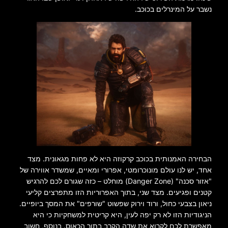
נשבר על המינרלים בכוכב.
הבחירה האמנותית בכוכב קרקוזה היא לא פחות מגאונית. מצד
אחד, יש לנו עולם מונוכרומטי, אפרורי ומאיים, שמשדר אווירה של
"אזור סכנה" (Danger Zone) מוחלט – כזה שגורם לכם להרגיש
קטנים ופגיעים. מצד שני, בתוך האפרוריות הזו מתפרצים קליעי
ניאון בצבעי כחול, ורוד וירוק שפשוט "שורפים" את המסך ביופיים.
הניגודיות הזו לא רק יפה לעין, היא קריטית למשחקיות כי היא
מאפשרת לכם לקרוא את שדה הקרב בתוך הכאוס. בנוסף, חשוב