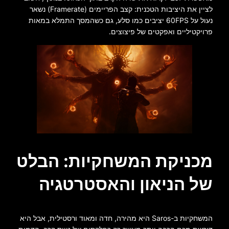
לציין את היציבות הטכנית: קצב הפריימים (Framerate) נשאר
נעול על 60FPS יציבים כמו סלע, גם כשהמסך התמלא במאות
פרויקטיליים ואפקטים של פיצוצים.
מכניקת המשחקיות: הבלט
של הניאון והאסטרטגיה
המשחקיות ב-Saros היא מהירה, חדה ומאוד ורסטילית, אבל היא