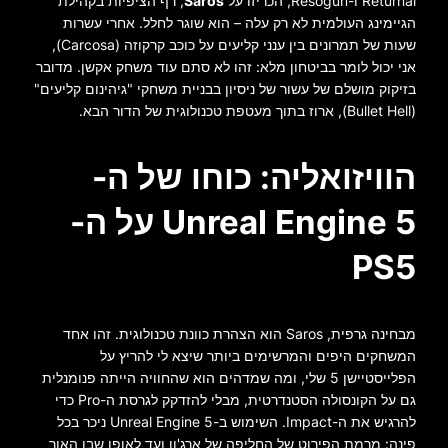
Returnal
ו-
Resogun
, הכריזו על
Saros
, רף הציפיות בקהילת
הגיימינג העולמית לא רק עלה – הוא שוגר לחלל. אחרי עשרות
שעות של תמרונים בין ענני קליעים על כוכב קרקוזה (Carcosa),
אני יכול לומר בביטחון מלא: זהו לא סתם עוד משחק אקשן. מדובר
בזיקוק מושלם של עשור של ניסיון בבניית משחקי "גיהינום קליעים"
(Bullet Hell), ארוז בתוך מעטפת טכנולוגית של הדור הבא.
הוויזואליה: כוחו של ה-
Unreal Engine 5 על ה-
PS5
מבחינה גרפית, Saros הוא הצהרת כוונת טכנולוגית. זהו אחד
המשחקים היפים והמרשימים ביותר שיצא לי להריץ על
הפלייסטיישן 5 שלי, ומה שמדהים הוא שהחוויה הייתה פנומנלית
גם על הקונסולה הסטנדרטית, מבלי להזדקק לגרסת ה-Pro כדי
להרגיש את ה-Impact. השימוש ב-Unreal Engine 5 ניכר בכל
פינה: מרמת הפירוט של החליפה של ארג'ון ועד לאופן שבו האור