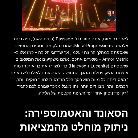
לאחר כל מוות, אתם חוזרים ל-Passage (בסיס האם), ופה נכנס
אלמנט ה-Meta-Progression. אמנם חלק מהבונוסים והחפצים
שאספתם במהלך הריצה ייעלמו, אך שדרוגי הליבה – כמו אלו ב-
Armor Matrix – נשארים אתכם. אתם משקיעים את המשאבים
שאספתם (Lucenite ו-Halcyon) כדי לשדרג את בריאות הדמות,
עוצמת הנשק ויכולות המגן. התחושה היא שאתם לעולם לא באמת
"מפסידים"; כל מוות הוא בסך הכל הזדמנות לחזור חזקים יותר,
חכמים יותר ומצוידים יותר. זהו מעגל ממכר שגורם לכם להגיד
"רק עוד ניסיון אחד" עד השעות הקטנות של הלילה.
הסאונד והאטמוספירה:
ניתוק מוחלט מהמציאות