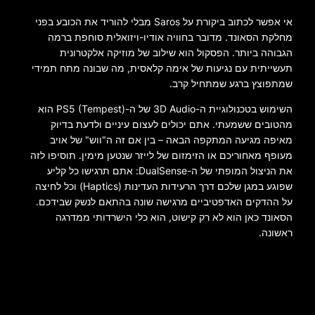
אי אפשר לכתוב ביקורת על Saros מבלי להוריד את הכובע בפני
מחלקת הסאונד. מדובר בחוויה אודיו-ויזואלית סוחפת ברמה
הגבוהה ביותר. הפסקול הוא שילוב של מוזיקה אלקטרונית
תעשייתית עם נגיעות של אימה קלאסית, מה שבונה מתח תמידי
שמתפוצץ ברגע שמתחיל קרב.
השימוש בטכנולוגיית ה-3D Audio של ה-PS5 (Tempest) הוא
מהטובים ששמעתי. אתם יכולים לעצום עיניים ולדעת בדיוק
מאיפה מגיעה המתקפה הבאה – בין אם זה ה"ווש" של אויב
מעופף מאחוריכם או הזימזום של לייזר שנטען מימין. תוסיפו לזה
את הניצול המופתי של ה-DualSense: אתם תרגישו כל קליע
שפוגע במגן שלכם דרך הרעידות העדינות (Haptics) וכל לחיצה
על ההדקים האדפטיביים מרגישה שונה בהתאם לנשק שבידכם.
הסאונד כאן הוא לא רק קישוט, הוא כלי הישרדותי ממדרגה
ראשונה.