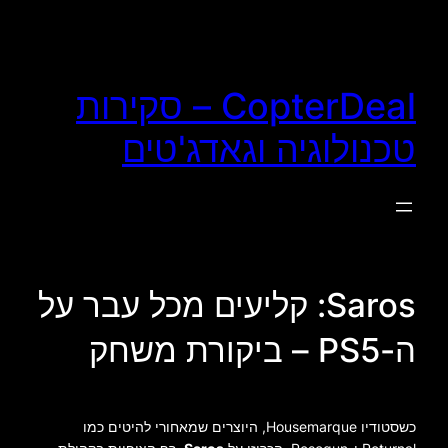
לדלג
לתוכן
CopterDeal – סקירות
טכנולוגיה וגאדג'טים
Saros: קליעים מכל עבר על
ה-PS5 – ביקורת משחק
כשסטודיו Housemarque, היוצרים שמאחורי להיטים כמו