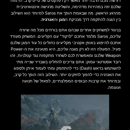
דורשת מכם הרבה יותר מאשר רק רפלקסים של טייס קרב. הדמות
שלכם זזה במהירות מדהימה, והשליטה מרגישה אינטואיטיבית
מהרגע הראשון. מה שבאמת הופך את Saros למיוחד הוא השילוב
בין הגנה להתקפה דרך מכניקת ה
מגן
וה
אנרגיה
.
בניגוד למשחקים אחרים שבהם אתם בורחים מכל מה שיורה
עליכם, Saros מלמד אתכם "לרקוד" עם הקליעים. המשחק מעודד
אתכם להיפגע באופן אקטיבי מקליעים כחולים כל עוד המגן שלכם
פעיל. הפעולה הזו לא רק מגנה עליכם, היא מטעינה את ה-Power
Weapon שלכם ומאפשרת לכם לשחרר מתקפות נגד קטלניות. זהו
רובד אסטרטגי עמוק: אתם צריכים להחליט בשבריר שנייה מתי
להשתמש בדאש (Dash) כדי להתחמק ומתי לעמוד איתן ולספוג
את האנרגיה כדי להפוך לחזקים יותר. השילוב הזה הופך כל קרב,
ובמיוחד את קרבות הבוסים המפלצתיים, לפאזל של תנועה
ועוצמה.