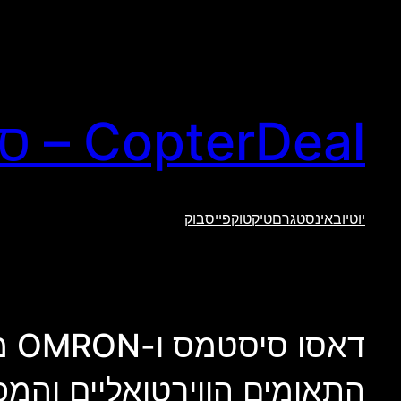
לדלג
לתוכן
CopterDeal – סקירות טכנולוגיה וגאדג'טים
יוטיוב
אינסטגרם
טיקטוק
פייסבוק
דא
התאומים הווירטואליים והמפ