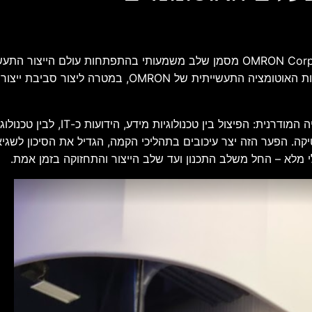
שיתוף הפעולה החדש בין Dassault Systèmes לבין OMRON Corporation מסמן שלב משמ
פתרונות התאומים הווירטואליים של דאסו סיסטמס לבין מערכ
ה. הפער הזה יצר עיכובים בתהליכי הקמה, הגדיל את הסיכון לשגיא
מלא – החל משלב התכנון ועד שלב הייצור והתחזוקה בזמן אמת.