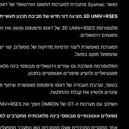
כאשר Sysmac מחוברת למערכות התאום הווירטואלי של דאסו סיסטמס, מתקבלת סביבת ייצור חכמה שבה הסימולציה והמציאות פועלות יחד באופן רציף.
3D UNIV+RSES מציגה דור חדש של סביבת תכנון תעשייתית
פלטפורמת 3D UNIV+RSES של דאסו סי
ותאומים וירטואליים.
המערכת מאפשרת ליצור הדמיות מדויקות של מפעלים, קווי ייצור,
שהמפעל מוקם בפועל.
הפלטפורמה משלבת גם עוזרים וירטואליים מבוססי בינה מלאכו
פוטנציאליים ולהציע שיפורים אוטומטיים בתכנון.
בנוסף, סביבת העבודה של דאסו סיסטמס מאפשרת שיתוף פעולה ג
שינויים ולהאיץ את קבלת ההחלטות.
השילוב עם מערכות ה-OT של OMRON הופך את 3D UNIV+RSES ממערכת תכנון בלבד לפלטפורמת ניהול תעשייתית מלאה המחוברת ישירות לרצפת הייצור.
מפעלים אוטונומיים מבוססי בינה מלאכותית מתקרבים למ
אחד המסרים המרכזיים שעלו מההכרזה הוא המעבר ממפעלים או