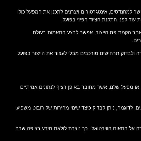
יבת 3D UNIV+RSES של דאסו סיסטמס לבין פלטפורמת Sysmac של OMRON. השילוב מאפשר למהנדסים, אינטגרטורים ויצרנים לתכנן את המפעל כולו
 עוד לפני התקנת הציוד הפיזי בפועל.
 לאחר הקמת פס הייצור, אפשר לבצע התאמות בעולם
ים.
ודה ולבדוק תרחישים מורכבים מבלי לעצור את הייצור בפועל.
ה או מפעל שלם, אשר מחובר באופן רציף לנתונים אמיתיים
. לדוגמה, ניתן לבדוק כיצד שינוי מהירות של רובוט משפיע
 אל התאום הווירטואלי. כך נוצרת לולאת מידע רציפה שבה