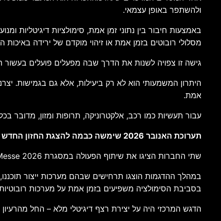
ולהשתפר באופן עצמאי.
באמצעות חיבור בין נתוני זמן אמת, סימולציות דיגיטליות ומנ
מסלולי רובוטים בזמן אמת או זיהוי מוקדם של ירידה באיכות היי
גישה זו צפויה לשנות את הדרך שבה מפעלים פועלים בעשור הק
היתרון המשמעותי הוא לא רק ביעילות, אלא גם בגמישות. יצרני
אמת.
עבור תעשיות כמו רכב, אלקטרוניקה, תרופות ומזון, מדובר בכ
תערוכת האנובר 2026 שימשה כבמה להצגת החזון החדש
שתי החברות הציגו את שיתוף הפעולה במסגרת Hannover Messe 2026, אחת מתערוכות התעשייה הגדולות והחשובות בעולם.
במהלך ההדגמות הוצגו תרחישים שבהם מערכות ייצור תוכננו, נ
בסביבת הסימולציה משפיעים בזמן אמת על מערכות רובוטיות ות
הדגש המרכזי היה על יצירת רצף דיגיטלי מלא – החל מהרעיון ה