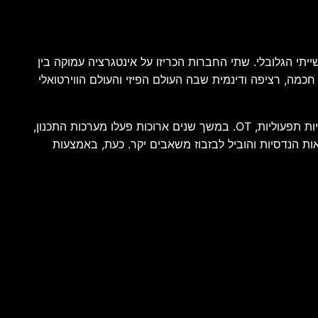
עותי בהתפתחות עולם הייצור התעשייתי הגלובלי. שתי החברות הכריזו על אינטגרציה עמוקה בין
ות האוטומציה התעשייתית של OMRON, במטרה ליצור סביבת ייצור חכמה, רציפה ודינמית שבה העולם הפיזי והעולם הווירטואלי
המהלך נועד להתמודד עם אחת הבעיות המרכזיות של התעשייה המודרנית: הפיצול בין טכנולוגיות מידע, הידועות כ-IT, לבין טכנולוגיות תפעוליות, OT. במשך שנים ארוכות פעלו מערכות התכנון,
ות הנדסיות והוביל לבזבוז משאבים יקר. כעת, באמצעות