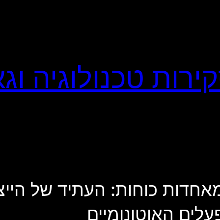
סו סיסטמס ו-OMRON מאחדות כוחות: העתיד
עלים האוטונומיים