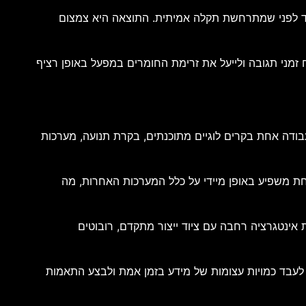
עוד לפני שמתרחשת תקלה אמיתית. התוצאה היא צמצום
 זמני תגובה ולייעל את זרימת החומרים במפעל באופן רציף
ביבת עבודה אחת בקרים לוגיים מתוכנתים, בקרת תנועה, מערכות
חת משפיע באופן מיידי על כלל המערכות האחרות, מה
תקשורת תעשייתיים, לרבות EtherCAT, OPC UA ו-IO-Link. תמיכה זו מאפשרת אינטגרציה רחבה עם ציוד ייצור מתקדם, רובוטים
 מסוגלת לעבד כמויות עצומות של מידע בזמן אמת ולבצע התאמות