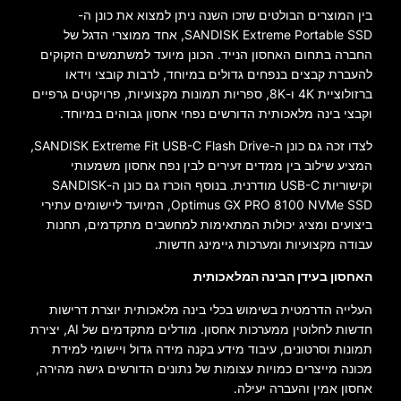
בין המוצרים הבולטים שזכו השנה ניתן למצוא את כונן ה-
SANDISK Extreme Portable SSD, אחד ממוצרי הדגל של
החברה בתחום האחסון הנייד. הכונן מיועד למשתמשים הזקוקים
להעברת קבצים בנפחים גדולים במיוחד, לרבות קובצי וידאו
ברזולוציית 4K ו-8K, ספריות תמונות מקצועיות, פרויקטים גרפיים
וקבצי בינה מלאכותית הדורשים נפחי אחסון גבוהים במיוחד.
לצדו זכה גם כונן ה-SANDISK Extreme Fit USB-C Flash Drive,
המציע שילוב בין ממדים זעירים לבין נפח אחסון משמעותי
וקישוריות USB-C מודרנית. בנוסף הוכרז גם כונן ה-SANDISK
Optimus GX PRO 8100 NVMe SSD, המיועד ליישומים עתירי
ביצועים ומציג יכולות המתאימות למחשבים מתקדמים, תחנות
עבודה מקצועיות ומערכות גיימינג חדשות.
האחסון בעידן הבינה המלאכותית
העלייה הדרמטית בשימוש בכלי בינה מלאכותית יוצרת דרישות
חדשות לחלוטין ממערכות אחסון. מודלים מתקדמים של AI, יצירת
תמונות וסרטונים, עיבוד מידע בקנה מידה גדול ויישומי למידת
מכונה מייצרים כמויות עצומות של נתונים הדורשים גישה מהירה,
אחסון אמין והעברה יעילה.