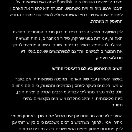
מעבר לביצועים הטכנולוגיים, Sandisk שמה דגש משמעותי על
היבטי ארגונומיה וחוויית משתמש. המטרה היא להפוך את האחסון
למרכיב אינטואיטיבי בחיי המשתמש ולא למוצר טכני מורכב הדורש
התעסקות מיותרת.
לכן מושקעת מחשבה רבה בפרטים כגון מרקם החומרים, תחושת
האחיזה, עמידות בפני שחיקה, סידור המחברים, נוחות הנשיאה
והיכולת להשתמש במוצר בסביבות שונות. גישה זו מסייעת להפוך
את המוצרים לנגישים יותר גם למשתמשים שאינם בעלי ידע
טכנולוגי מעמיק.
חשיבות האחסון בעולם הדיגיטלי החדש
בעשור האחרון עבר שוק האחסון מהפכה משמעותית. אם בעבר
שימשו הכוננים בעיקר לאחסון מסמכים ותמונות, כיום הם מהווים
חלק בלתי נפרד מתהליכי עבודה מורכבים הכוללים יצירת תוכן,
בינה מלאכותית, גיימינג מתקדם ויישומים מקצועיים עתירי
נתונים.
המעבר לעבודה מבוססת ענן אינו מבטל את הצורך באחסון מקומי
מהיר ואמין. להפך, משתמשים רבים משלבים כיום בין שירותי ענן
לבין פתרונות אחסון פיזיים המאפשרים גישה מיידית לנתונים,