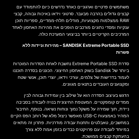
משתמשים פרטיים וארגוניים כאחד נדרשים כיום להתמודד עם
קבצים גדולים בהרבה מבעבר. סרטוני וידאו באיכות גבוהה, קבצי
RAW ממצלמות מקצועיות, מודלים תלת-ממדיים, ספריות תוכן
ענקיות ומסדי נתונים מורכבים הופכים את מהירות האחסון לאחד
המרכיבים הקריטיים ביותר בביצועי המערכת כולה.
SANDISK Extreme Portable SSD – מהירות וניידות ללא
פשרות
סדרת Extreme Portable SSD נחשבת לאחת הסדרות המוכרות
ביותר של Sandisk בשוק האחסון החיצוני. הכוננים בסדרה תוכננו
לעמוד בדרישות של צלמים, עורכי וידאו, יוצרי תוכן, אנשי שטח
ומקצוענים העובדים בתנאים מגוונים.
הדגש בעיצוב הסדרה הוא על שילוב בין עמידות גבוהה לבין
ממדים קומפקטיים. המעטפת החיצונית בנויה לעבודה בסביבה
ניידת, תוך שמירה על משקל נמוך ונוחות נשיאה. בנוסף, החיבור
המהיר באמצעות USB-C מאפשר ניצול מלא של רוחב הפס הקיים
במחשבים, טאבלטים ותחנות עבודה מודרניות. פתרון זה מתאים
במיוחד לעבודה עם פרויקטים כבדים בזמן אמת ללא צורך
בהעתקת קבצים ממושכת.