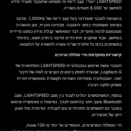
LIGHTSPEED ייעודי. קצב דיווח זה משמעו שהעכבר מעביר מידע
למחשב עד 8,000 פעמים בשנייה.
בהשוואה לעכבר סטנדרטי בעל קצב דיווח של 1,000Hz, מדובר
בשיפור משמעותי בזמני התגובה. מבחינה טכנית, זמן ההשהיה
מצטמצם לרמה מזערית, דבר המאפשר קבלת מידע כמעט מיידית
במחשב. עבור שחקנים תחרותיים מדובר ביתרון חשוב, במיוחד
במשחקים בהם כל אלפית שנייה עשויה להשפיע על התוצאה.
קישוריות מתקדמת וחיי סוללה ארוכים
העכבר עושה שימוש בטכנולוגיית LIGHTSPEED האלחוטית של
Logitech G, שנועדה לספק ביצועים הקרובים לאלו של חיבור
חוטי. הטכנולוגיה מפחיתה השהיות תקשורת ומאפשרת חוויית
משחק חלקה ויציבה.
בנוסף, המשתמשים יכולים לעבור בין מצב LIGHTSPEED, מצב
Bluetooth ומצב חוטי בהתאם לצורך. גמישות זו מאפשרת שימוש
בעכבר גם למשחקים תחרותיים וגם לעבודה יומיומית מול מגוון
רחב של מכשירים.
חיי הסוללה המרשימים, העומדים על יותר מ-130 שעות,