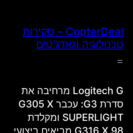
לדלג
לתוכן
CopterDeal – סקירות
טכנולוגיה וגאדג'טים
Logitech G מרחיבה את
סדרת G3: עכבר G305 X
SUPERLIGHT ומקלדת
G316 X 98 מביאים ביצועי