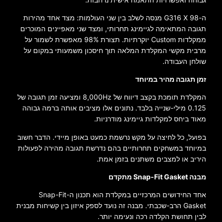
ה-G316 X 98 מנסה לשלב בין שני העולמות: מצד אחד מהירות
תגובה המתאימה לגיימינג תחרותי, ומצד שני מאפיינים המוכרים
ממקלדות Custom יוקרתיות. תצורת 98% מאפשרת לשמור על
מרבית מקשי המקלדת המלאה תוך חיסכון משמעותי במקום על
שולחן העבודה.
זמן תגובה מהיר במיוחד
המקלדת תומכת בקצב דיווח של 8,000Hz ומציעה זמן תגובה של
0.125 מילי-שנייה בלבד. נתונים אלו מציבים אותה ברמה גבוהה
מאוד ביחס למקלדות גיימינג מודרניות.
בפועל, כל לחיצה על מקש נרשמת כמעט באופן מיידי. הדבר חשוב
במיוחד במשחקים תחרותיים בהם נדרשת תגובה מהירה לפעולות
היריב או למצבים משתנים בזמן אמת.
מבנה Snap-Fit Gasket מתקדם
אחד החידושים המרכזיים במקלדת הוא תכנון ה-Snap-Fit
Gasket הרב-שכבתי. מבנה זה נועד לספק איזון בין קשיחות מבנית
לבין תחושת הקלדה רכה ונעימה יותר.