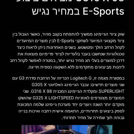
E-Sports במחיר נגיש
שוק ציוד הגיימינג ממשיך להתפתח בקצב מהיר, כאשר הגבול בין
ציוד מקצועי המיועד לשחקני E-Sports לבין מוצרים המיועדים
לקהל הרחב הולך ומטשטש. בשנים האחרונות ניתן לראות כיצד
טכנולוגיות שנחשבו בעבר בלעדיות לציוד פרימיום מוצאות את
דרכן למוצרים בעלי תג מחיר נגיש יותר, במטרה לאפשר לקהל רחב
ליהנות מביצועים מתקדמים ללא השקעה כספית חריגה.
במסגרת מגמה זו, Logitech G הכריזה על הרחבת סדרת G3 עם
שני מוצרים חדשים: עכבר הגיימינג האלחוטי G305 X
SUPERLIGHT ומקלדת הגיימינג המכנית G316 X 98. שני
המוצרים מצטרפים לאוזניות G325 X LIGHTSPEED שהושקו
מוקדם יותר השנה ויוצרים יחד מערכת גיימינג שלמה המכוונת
לספק ביצועים תחרותיים, התאמה אישית רחבה ואיכות בנייה
גבוהה תוך שמירה על מחיר תחרותי.