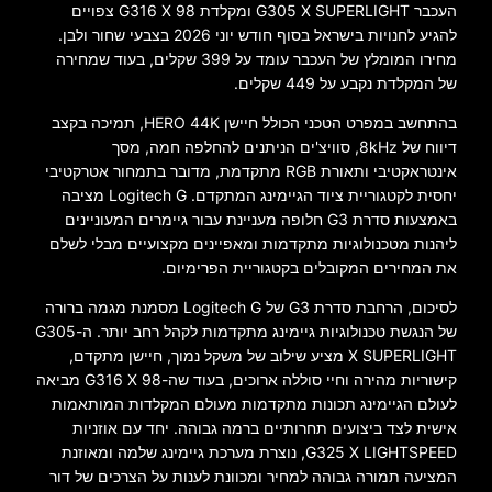
העכבר G305 X SUPERLIGHT ומקלדת G316 X 98 צפויים
להגיע לחנויות בישראל בסוף חודש יוני 2026 בצבעי שחור ולבן.
מחירו המומלץ של העכבר עומד על 399 שקלים, בעוד שמחירה
של המקלדת נקבע על 449 שקלים.
בהתחשב במפרט הטכני הכולל חיישן HERO 44K, תמיכה בקצב
דיווח של 8kHz, סוויצ'ים הניתנים להחלפה חמה, מסך
אינטראקטיבי ותאורת RGB מתקדמת, מדובר בתמחור אטרקטיבי
יחסית לקטגוריית ציוד הגיימינג המתקדם. Logitech G מציבה
באמצעות סדרת G3 חלופה מעניינת עבור גיימרים המעוניינים
ליהנות מטכנולוגיות מתקדמות ומאפיינים מקצועיים מבלי לשלם
את המחירים המקובלים בקטגוריית הפרימיום.
לסיכום, הרחבת סדרת G3 של Logitech G מסמנת מגמה ברורה
של הנגשת טכנולוגיות גיימינג מתקדמות לקהל רחב יותר. ה-G305
X SUPERLIGHT מציע שילוב של משקל נמוך, חיישן מתקדם,
קישוריות מהירה וחיי סוללה ארוכים, בעוד שה-G316 X 98 מביאה
לעולם הגיימינג תכונות מתקדמות מעולם המקלדות המותאמות
אישית לצד ביצועים תחרותיים ברמה גבוהה. יחד עם אוזניות
G325 X LIGHTSPEED, נוצרת מערכת גיימינג שלמה ומאוזנת
המציעה תמורה גבוהה למחיר ומכוונת לענות על הצרכים של דור