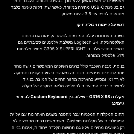
מאפשרים שימוש ממושך ללא צורך בטעינה תכופה. העכבר תומך
גם בטעינת USB-C מהירה במיוחד, כאשר שתי דקות טעינה בלבד
מסוגלות לספק עד 3.5 שעות משחק.
דגש על קיימות ויכולת תיקון
בשנים האחרונות עולה המודעות לנושא הקיימות גם בתחום
האלקטרוניקה, ו-Logitech G משלבת אלמנטים סביבתיים גם
במוצר החדש שלה. ה-G305 X SUPERLIGHT מיוצר מלפחות
51% פלסטיק ממוחזר.
בנוסף, מבנה העכבר כולל ברגים חשופים המאפשרים גישה נוחה
יותר לרכיבים פנימיים. תכנון זה מאפשר ביצוע תיקונים ותחזוקה
לאורך זמן ומסייע בהארכת מחזור החיים של המוצר, בניגוד
למוצרים רבים המיועדים להחלפה מלאה במקרה של תקלה.
מקלדת G316 X 98 – שילוב בין Custom Keyboard לביצועי
גיימינג
תחום המקלדות המכניות עבר מהפכה בשנים האחרונות עם עליית
הפופולריות של מקלדות Custom. משתמשים רבים מחפשים לא
רק ביצועים מהירים אלא גם תחושת הקלדה ייחודית, איכות בנייה
גבוהה ואפשרויות התאמה אישית נרחבות.