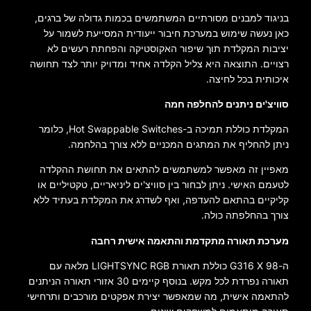
בניגוד למבנים מסורתיים המשתמשים בכמות גדולה של ברגים,
כאן נעשה שימוש במערכת חיבור ייעודית המסייעת לשמור על
יציבות המקלדת תוך שיפור האקוסטיקה והפחתת רעשים לא
רצויים. התוצאה היא צליל הקלדה אחיד ומדויק יותר לצד תחושה
איכותית בכל לחיצה.
סוויצ'ים ניתנים להחלפה חמה
המקלדת כוללת תמיכה ב-Hot Swappable Switches, כלומר
ניתן להחליף את המתגים המכניים ללא צורך בהלחמה.
מאפיין זה מאפשר למשתמשים להתאים את תחושת ההקלדה
לטעמם האישי. ניתן לבחור בין סוויצ'ים ליניאריים, טקטיליים או
קליקיים בהתאם להעדפה, ואף לשדרג את המקלדת בעתיד ללא
צורך בהחלפתה כולה.
מערכת תאורה מתקדמת והתאמה אישית רחבה
ה-G316 X 98 כוללת תאורת LIGHTSYNC RGB מלאה עם
תאורה נפרדת לכל מקש. בנוסף קיימים 30 אזורי תאורה הניתנים
להתאמה אישית, מה שמאפשר יצירת אפקטים מורכבים ותרחישי