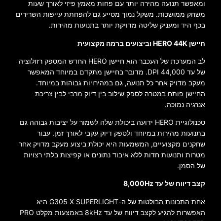
ומאפשר תנועה מהירה יותר עם פחות מאמץ פיזי לאורך שעות
משחק ממושכות. משקל נמוך מסייע גם להפחתת עייפות השרירים
בכף היד ומעניק שליטה מדויקת יותר בתנועות מהירות.
חיישן HERO 44K וביצועים ברמה מקצועית
לב המערכת של העכבר הוא חיישן HERO החדש המספק רזולוציה
של עד 44,000 DPI. מדובר בחיישן מתקדם במיוחד המאפשר
מעקב מדויק אחר כל תנועה, גם במהירויות גבוהות במיוחד.
החיישן פותח במטרה לספק שילוב בין דיוק מרבי לבין צריכת
אנרגיה נמוכה.
טכנולוגיית HERO ידועה ביכולת שלה לשמור על יציבות גבוהה גם
בתנועות מהירות במיוחד ולספק דיוק עקבי לאורך זמן. עבור
שחקנים מקצועיים, המשמעות היא יכולת ביצוע מעקב מדויק אחר
מטרות ותנועות חדות ללא איבוד נתונים או קפיצות בלתי רצויות
של הסמן.
קצב דיווח של עד 8,000Hz
אחת התכונות הבולטות של ה-G305 X SUPERLIGHT היא
האפשרות להגיע לקצב דיווח של עד 8kHz באמצעות מקלט PRO