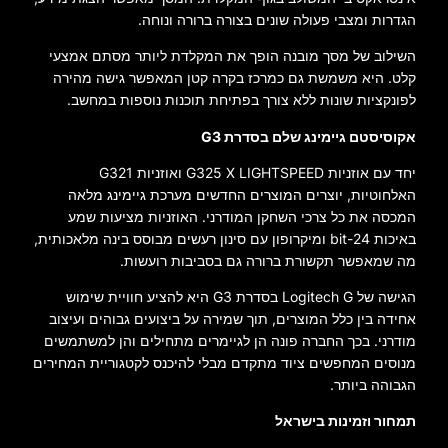
הגדרות ומצבי פעולה שונים בצורה ברורה ונוחה.
השילוב של מסך מובנה הופך את המקלדת ליותר מסתם אמצעי
קלט. היא משמשת גם כמרכז בקרה קטן המאפשר גישה מהירה
לפונקציות שונות ללא צורך בפתיחת תוכנות נוספות במחשב.
אקוסיסטם גיימינג שלם בסדרת G3
יחד עם אוזניות G325 X LIGHTSPEED ואוזניות G321
האלחוטיות, יוצרים המוצרים החדשים מערכת גיימינג מלאה
המכסה את כל צרכי השחקן המודרני. האוזניות מציעות שמע
באיכות 24-bit ומיקרופון עם סינון רעשים מבוסס בינה מלאכותית,
מה שמאפשר תקשורת ברורה גם בסביבות רועשות.
הגישה של Logitech G בסדרת G3 היא להציע חוויית שימוש
אחידה בין כלל המוצרים, תוך שמירה על ביצועים גבוהים ועיצוב
מודרני. בכך החברה פונה הן לגיימרים מתחילים והן למשתמשים
מנוסים המחפשים ציוד מתקדם מבלי להיכנס לקטגוריית המחירים
הגבוהה ביותר.
תמחור וזמינות בישראל