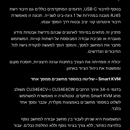
בנוסף לחיבור USB-C, הדגמים המתקדמים כוללים גם חיבור רשת
RJ45 מובנה במהירות של 1 גיגה-ביט לשנייה. תכונה זו מאפשרת
חיבור אינטרנט קווי יציב ובטוח דרך המסך עצמו.
פתרון זה מתאים במיוחד לארגונים שבהם נדרשת אבטחת מידע
מוגברת או סביבת עבודה המבוססת על רשתות קוויות. המשתמש
מחבר את המחשב למסך, והמסך הופך למעשה לנקודת גישה לכל
החיבורים הנדרשים.
יכולת זו מפחיתה את הצורך בתחנות עגינה חיצוניות, חוסכת מקום
ומפשטת את ניהול הציוד בארגון.
Smart KVM – שליטה במספר מחשבים ממסך אחד
בדגמי ה-34 אינץ' הרחבים CU34E4CW ו-CU34E4CV משולב
מתג Smart KVM מתקדם. טכנולוגיה זו מאפשרת למשתמש
לשלוט במספר מחשבים באמצעות מקלדת, עכבר ומסך אחד
בלבד.
המשמעות היא שניתן לעבור בין מחשב עבודה למחשב נוסף
בלחיצת כפתור, ללא צורך בציוד נוסף וללא החלפת כבלים. עבור