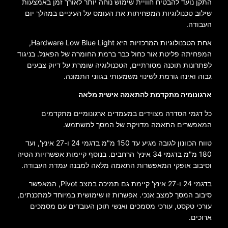
התקן נועד להבטיח חוויית שימוש נוחה יותר לאורך זמן באמצעות
שילוב טכנולוגיות המפחיתות את העומס על העיניים במהלך יום
העבודה.
אחת הטכנולוגיות המרכזיות היא Hardware Low Blue Light,
המפחיתה פליטת אור כחול כבר ברמת החומרה של הפאנל. בניגוד
לפתרונות תוכנה מסורתיים, הטכנולוגיה שומרת על דיוק צבעים
גבוה ואינה גורמת לשינוי משמעותי בגווני התמונה.
ארגונומיה מתקדמת להתאמה אישית מלאה
כל דגמי הסדרה מצוידים במעמדים ארגונומיים מתקדמים
המאפשרים התאמה מדויקת של המסך למשתמש.
טווח הכוונון לגובה מגיע עד 150 מ"מ בדגמי 24 ו-27 אינץ', ועד
180 מ"מ בדגמי 34 אינץ' הרחבים. בנוסף קיימות אפשרויות הטיה
וסיבוב אופקי המאפשרות התאמה מלאה למבנה עמדת העבודה.
בדגמי 24 ו-27 אינץ' קיימת גם תמיכה במצב Pivot, המאפשר
סיבוב המסך למצב אנכי. אפשרות זו שימושית במיוחד למתכנתים,
עורכי טקסט, עורכי מסמכים ואנשי תוכן העובדים עם מסמכים
ארוכים.