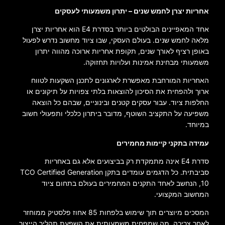
אחריות יצרן לחמש שנים – יתרון משמעותי לעסקים
אחד המאפיינים הבולטים ביותר בסדרת E4 הוא אחריות יצרן
מלאה לחמש שנים. בעולם העסקי, שבו ציוד מחשוב נדרש לפעול
באופן רציף לאורך שנים, תקופת אחריות ארוכה מהווה יתרון
משמעותי מבחינת אמינות ועלויות תחזוקה.
האחריות המורחבת מאפשרת לארגונים לתכנן השקעות לטווח
ארוך ולהפחית את הסיכון להוצאות בלתי צפויות על תיקונים או
החלפות ציוד. עבור עסקים קטנים ובינוניים, שבהם כל הוצאה
משפיעה על התקציב השוטף, מדובר ביתרון כלכלי ותפעולי חשוב
במיוחד.
עמידה בתקני קיימות מחמירים
סדרת E4 אינה מתמקדת רק בביצועים אלא גם באחריות
סביבתית. כל הדגמים עומדים בתקן TCO Certified Generation
10, הנחשב לאחד התקנים המחמירים בעולם בתחום ציוד
המחשוב המקצועי.
המסכים מיוצרים תוך שימוש בלפחות 85 אחוז פלסטיק ממוחזר
לאחר צריכה, מה שמפחית משמעותית את השפעת תהליך הייצור