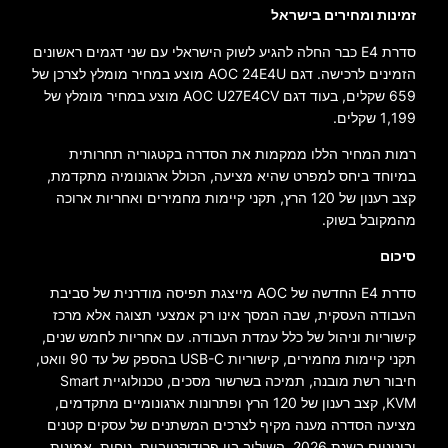
זמינות ומחירים בישראל
סדרת E4 כבר החלה להגיע לשוק הישראלי עם שני דגמים ראשונים
הזמינים לרכישה. דגם AOC 24E4U מוצע במחיר מומלץ לצרכן של
659 שקלים, בעוד דגם AOC U27E4CV מוצע במחיר מומלץ של
1,199 שקלים.
רמות המחיר הללו ממקמות את הסדרה בקטגוריה תחרותית
במיוחד ביחס למפרט שהיא מציעה, הכולל ארגונומיה מתקדמת,
קצב רענון של 120 הרץ, תקני קיימות מחמירים ואחריות ארוכה
מהמקובל בשוק.
סיכום
סדרת E4 החדשה של AOC מייצגת תפיסה מודרנית של סביבת
העבודה העסקית, שבה המסך אינו רק אמצעי תצוגה אלא מרכז
קישוריות וניהול של כלל עמדת העבודה. עם אחריות לחמש שנים,
תקני קיימות מחמירים, קישוריות USB-C בהספק של עד 90 וואט,
חיבור רשת מובנה, תמיכה בשרשור מסכים, טכנולוגיית Smart
KVM, קצב רענון של 120 הרץ ופתרונות ארגונומיים מתקדמים,
מציעה הסדרה מענה מקיף לצרכים המשתנים של עסקים קטנים
ובינוניים בשנת 2026. השילוב בין פרודוקטיביות, נוחות, אמינות