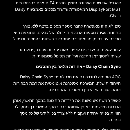
להגדיל את שטח העבודה הזמין. סדרת E4 תומכת בטכנולוגיית
DisplayPort MST המאפשרת שרשור מסכים באמצעות Daisy
Chain.
טכנולוגיה זו מאפשרת לחבר מספר מסכים ברצף ללא צורך
בתחנות עגינה נוספות או בכמות גדולה של כבלים. התוצאה היא
סביבת עבודה נקייה ומסודרת יותר לצד פשטות בהתקנה ובניהול.
עבור עסקים המעוניינים לצייד מאות עמדות עבודה, יכולת זו
עשויה לחסוך זמן התקנה ועלויות תפעול משמעותיות.
Daisy Chain Sync – אחידות מלאה בין המסכים
AOC הוסיפה לסדרה גם את טכנולוגיית Daisy Chain Sync
הייחודית שלה. המערכת מסנכרנת אוטומטית את רמת הבהירות
וטמפרטורת הצבע בין המסכים המחוברים.
כאשר המשתמש משנה את הגדרות התצוגה במסך הראשי, אותן
הגדרות מיושמות באופן אוטומטי גם במסך המשני. כך מתקבלת
חוויית צפייה אחידה ועקבית ללא צורך בכיול ידני של כל מסך
בנפרד.
היתרון בולט במיוחד בעמדות עבודה מקצועיות שבהן נדרש דיוק