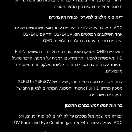
תצוגה ואחידות צבעים בין מספר מסכים.
דגמים מומלצים למערכי עבודה מקצועיים
AOC ממליצה על שילובים ייעודיים עבור סוגי משתמשים שונים.
אחד השילובים הבולטים הוא Q27E4CV יחד עם Q27E4U,
היוצרים סביבת עבודה כפולה ברזולוציית QHD.
רזולוציית QHD מספקת שטח עבודה גדול יותר בהשוואה ל-Full
HD ומאפשרת להציג יותר מידע בו-זמנית על המסך. הדבר מועיל
במיוחד לעבודה עם מסדי נתונים, גיליונות אלקטרוניים ויישומים
מקצועיים.
עבור משרדים סטנדרטיים יותר, שילוב של 24E4CV ו-24E4U
מספק פתרון Full HD איכותי וחסכוני, המתאים למגוון רחב של
תפקידים משרדיים.
בריאות המשתמש במרכז התכנון
עבודה ממושכת מול מסכים עלולה לגרום לעייפות עיניים, ולכן
AOC העניקה לסדרת E4 את תקן TÜV Rheinland Eye Comfort.