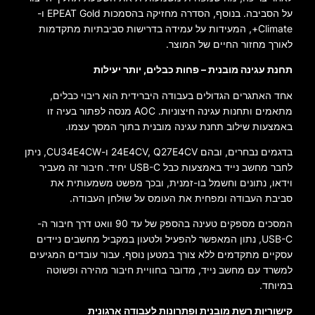
על הסביבה. בנוסף, הסדרה מחזיקה בהסמכות EPEAT Gold ו-
Climate+, המעידות על עמידה בדרישות סביבתיות מתקדמות
לאורך מחזור החיים של המוצר.
תחנת עגינה מובנית – פחות כבלים, יותר יעילות
אחד האתגרים הגדולים בעבודה היברידית הוא ריבוי כבלים,
מתאמים ותחנות עגינה חיצוניות. AOC מנסה לפתור בעיה זו
באמצעות שילוב תחנת עגינה מובנית בתוך המסך עצמו.
בדגמים נבחרים, ובהם 24E4CV, Q27E4CV ו-CU34E4CW, ניתן
לחבר מחשב נייד באמצעות כבל USB-C יחיד. חיבור זה מעביר
וידאו, נתונים וחשמל בו-זמנית, ובכך מפשט משמעותית את
סביבת העבודה ומפחית את העומס על שולחן העבודה.
המסכים מספקים טעינה בהספק של עד 90 וואט דרך חיבור ה-
USB-C, נתון המאפשר להפעיל ולטעון במקביל מחשבים ניידים
עסקיים מתקדמים ללא צורך במטען נוסף. עבור עובדים המגיעים
למשרד עם מחשב נייד, מדובר בחוויית חיבור מהירה ופשוטה
במיוחד.
קישוריות רשת מובנית ופתרונות לעבודה ארגונית