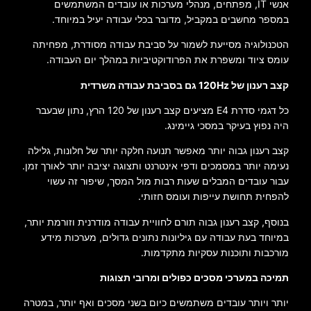
אנשי IT, מפתחים, מנהלי מערכות או עובדים המשתמשים
במספר מחשבים במקביל, מדובר בכלי עבודה יעיל במיוחד.
הטכנולוגיה מסייעת לשמור על סביבת עבודה מסודרת, מפחיתה
עומס ציוד ומשפרת את הפרודוקטיביות במהלך יום העבודה.
קצב רענון של 120Hz גם בסביבת עבודה משרדית
כל דגמי סדרת E4 מציעים קצב רענון של 120 הרץ, נתון שבעבר
היה נפוץ בעיקר במסכי גיימינג.
קצב רענון גבוה יותר מאפשר תנועה חלקה יותר של חלונות, גלילה
נעימה יותר במסמכים ודפי אינטרנט ותצוגה יציבה יותר לאורך זמן.
עבור עובדים המבלים שעות רבות מול המסך, שיפור זה עשוי
להפחית תחושת עייפות ועומס חזותי.
בנוסף, קצב רענון גבוה תורם לחוויית עבודה מודרנית וזורמת יותר,
במיוחד בעת עבודה עם גיליונות נתונים גדולים, מערכות מידע
מורכבות ותוכנות עסקיות מתקדמות.
תמיכה במערכי מסכים כפולים ומרובי תצוגות
יותר ויותר עובדים משתמשים כיום בשני מסכים ואף יותר, במטרה