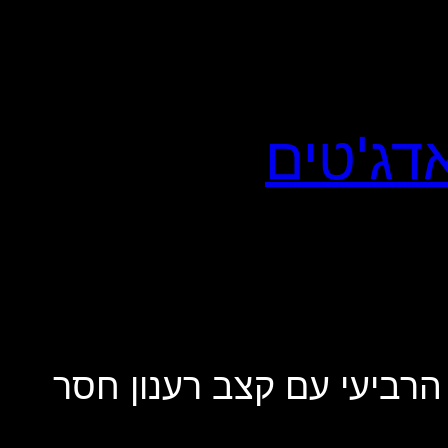
 AGON PRO: מסך WOLED מהדור הרביעי עם קצב רענון חסר