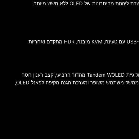
ות של OLED ללא חשש מיותר.
בהתחשב במפרט הכולל פאנל Tandem WOLED מהדור הרביעי, קצב רענון של עד 720Hz, תמיכה ב-DisplayPort 2.1, חיבור USB-C עם טעינה, KVM מובנה, HDR מתקדם ואחריות
סדרת AGON 7 החדשה מסמנת קפיצת מדרגה משמעותית בעולם מסכי הגיימינג. ה-AGON PRO AGP277QKDC משלב בין טכנולוגיית Tandem WOLED מהדור הרביעי, קצב רענון חסר
תקדים של עד 720Hz, זמן תגובה של 0.03 מילישנייה, כיסוי צבעים מקצועי וקישוריות מהמתקדמות ביותר בשוק. לצד עיצוב חדש, ממשק משתמש משופר ומערכת הגנה מקיפה לפאנל OLED,