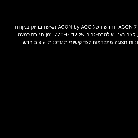
שוק מסכי הגיימינג ממשיך להתפתח בקצב מהיר, אך לעיתים נדירות מושק מוצר שמצליח להציב רף טכנולוגי חדש לחלוטין. סדרת AGON 7 החדשה של AGON by AOC מגיעה בדיוק בנקודה
הזו, כאשר הדגם הראשון בסדרה, AGON PRO AGP277QKDC, מציג שילוב יוצא דופן של פאנל Tandem WOLED מהדור הרביעי, קצב רענון אולטרה-גבוה של עד 720Hz, זמן תגובה כמעט
Esp מקצועיים ולגיימרים תחרותיים. המסך החדש, בגודל 26.5 אינץ', משלב טכנולוגיות תצוגה מתקדמות לצד קישוריות עדכנית ועיצוב חדש