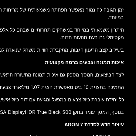
במיוחד.
היתרון משמעותי במיוחד במשחקים תחרותיים שבהם כל אלפית 
מקסימלי גם בעת תנועות חדות.
בשילוב קצב הרענון הגבוה, מתקבלת חוויית משחק שנועדה למק
איכות תמונה וצבעים ברמה מקצועית
לצד הביצועים, המסך מספק גם איכות תמונה מהשורה הראשונה. הוא מכסה 99.5% ממרחב הצבעים DCI-P3, נתון המתאים לא רק לגיימרים אלא גם ליוצרי 
התמיכה בתצוגת 10 ביט מאפשרת הצגת 1.07 מיליארד צבעים שונים. המשמעות היא מעברי צבע חלקים יותר, גוונים מדויקים יותר ויכולת להציג תוכן HDR באיכות גבוהה במיוחד.
כל יחידה עוברת כיול צבעים במפעל ומגיעה עם דוח כיול איש
בנוסף, המסך עומד בתקן VESA DisplayHDR True Black 500. התקן מבטיח שחורים עמוקים במיוחד, בהירות גבוהה באזורים מוארים ויכולת הצגת פרטים עשירים גם בסצנות מורכבות.
עיצוב חדש לסדרת AGON 7