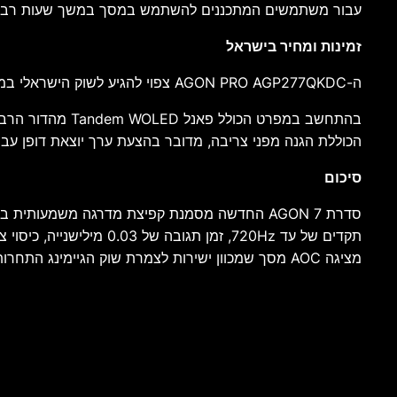
עבור משתמשים המתכננים להשתמש במסך במשך שעות רבות בכל יום, 
זמינות ומחיר בישראל
ה-AGON PRO AGP277QKDC צפוי להגיע לשוק הישראלי במהלך ינואר 2027 עם מחיר מומלץ לצרכן של 2,999 שקלים.
הכוללת הגנה מפני צריבה, מדובר בהצעת ערך יוצאת דופן ע
סיכום
מציגה AOC מסך שמכוון ישירות לצמרת שוק הגיימינג התחרותי ומציב סטנדרט חדש לביצועים, איכות תמונה וחוויית שימוש.