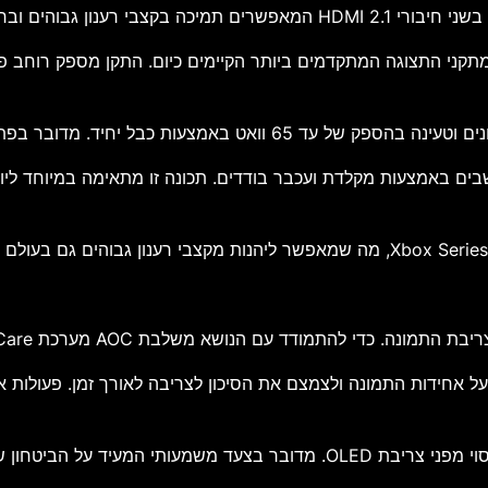
ים וברזולוציות מתקדמות.
לב חיבור DisplayPort 2.1 בתקן UHBR20, אחד מתקני התצוגה המתקדמים ביותר הקיימים כי
שליטה בשני מחשבים באמצעות מקלדת ועכבר בודדים. תכונה זו מתאימה במיו
חידות התמונה ולצמצם את הסיכון לצריבה לאורך זמן. פעולות אלו 
נית באמינות הטכנולוגיה החדשה.