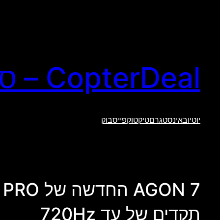
לדלג
לתוכן
CopterDeal – סקירות טכנולוגיה וגאדג'טים
יוטיוב
אינסטגרם
טיקטוק
פייסבוק
תקדים של עד 720Hz