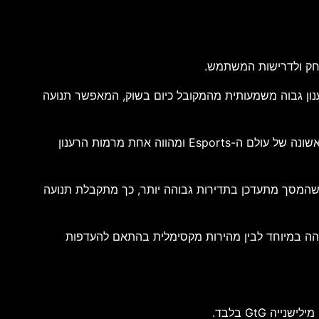
Q מלאה של 2560×1440 פיקסלים עם קצב רענון מרשים של 540Hz. מדובר בקצב רענון גבוה משמעותית מהמקובל כיום בשוק, המאפשר תנועה
במצב השני ניתן לעבור לרזולוציית HD של 1280×720 פיקסלים ולקבל קצב רענון של 720Hz. נתון זה מציב את המסך בשורה הראשונה של עולם ה-Esports ומהווה אחת מרמות הרענון
ל שהמסך מתעדכן בתדירות גבוהה יותר, כך מתקבלת תנועה
 איכות תמונה גבוהה במיוחד לבין מהירות מקסימלית בהתאם להעדפות