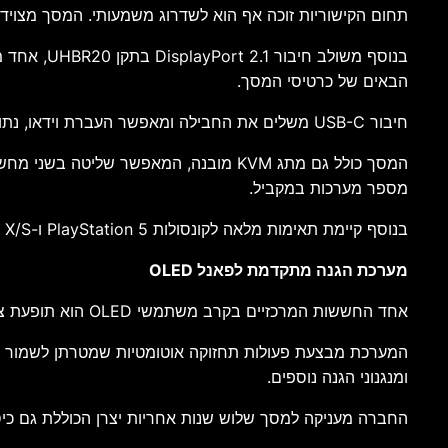
תחום הקישוריות זוכה אף הוא לשדרוג משמעותי. המסך מצויד בשני חיבורי HDMI 2.1 המאפשרים תמיכה בקצבי רענון גבוה
בנוסף משו
הבאים של כרטיסי המסך.
חיבור USB-C משלים את החבילה ומאפשר העברת וידאו, נתונים וטעינה בהספק של עד 65 וואט באמצעות כבל יחיד. מדובר בפתרון נוח במיוחד עבור מחשבים ניידים מודרניים.
המסך כולל גם מתג KVM מובנה, המאפשר 
מספר מערכות במקביל.
בנוסף קיימת תאימות מלאה לקונסולות PlayStation 5 ו-Xbox Series X/S, מה שמאפשר ליהנות מקצבי רענון גבוהים גם בעולם הקונסולות.
מערכת הגנה מתקדמת לפאנל OLED
אחד החששות המרכזיים בקרב משתמשי OLED הוא תופעת צריבת התמונה. כדי להתמודד עם הנושא משלבת AOC מערכת OLED Care מתקדמת.
המערכת מבצעת פעולות תחזוקה אוטומטיות שמטרתן לשמור על א
ומנגנוני הגנה נוספים.
החברה מעניקה למסך שלוש שנות אחריות יצרן הכוללת גם כיסוי מפני צריבת OLED. מדובר בצעד משמעותי המעיד על הביטחון של היצר