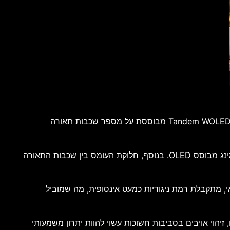
אחד המרכיבים המרכזיים במסך החדש הוא פאנל Tandem WOLED מהדור הרביעי. בניגוד לפאנלי OLED מסורתיים, טכנולוגיית Tandem WOLED מבוססת על מספר שכבות תאורה
מבנה רב-שכבתי זה מאפשר להגיע לרמות בהירות מרשימות במיוחד של עד 1,500 ניטים בשיא, נתון גבוה במיוחד עבור מסך גיימינג מבוסס OLED. בנוסף, חלוקת העומס בין שכבות התאורה
ן באופן עצמאי, מתקבלת רמת ניגודיות כמעט אינסופית, מה שמוביל
יהוי אויבים בסביבות חשוכות עשוי להוות יתרון משמעותי