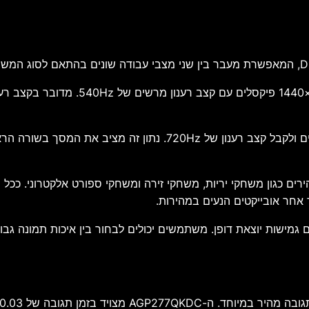
במצב הראשון פועל המסך ברזולוציית HD
רים כגון משחקי יריות, משחקי זירה ומשחקי ספורט אלקטרוני. ככ
ר אחר אובייקטים הנעים במהירות.
QHD לבין 720Hz ב-HD מעניק לשחקנים גמישות יוצאת דופן. משתמשים יכולים לבחור בין
מן תגובה של 0.03 מילישנייה GtG בלבד.