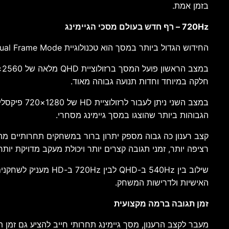
בזמן אמת.
720Hz – רף חדש בעולם מסכי הגיימינג
החידוש הגדול ביותר במסך הוא טכנולוגיית Dual Frame Mode, המאפשרת מעבר בין שני מצבי עבודה שונים בהתאם לסוג המשחק ולדרישות המשתמש.
חלקה במיוחד וחדות תנועה גבוהה מאוד.
הגבוהות ביותר שהוצגו במסך גיימינג מסחרי.
קצב רענון כה גבוה מספק יתרון ברור במשחקים תחרותיים מהי
רציפה יותר, זמני תגובה קצרים יותר ויכולת מעקב מדויקת יות
שילוב בין 540Hz ב-
האישיות ולדרישות המשחק.
זמן תגובה ברמה מקצועית
מעבר לקצב הרענון, מסך גיימינג תחרותי חייב להציע גם זמן תגובה מהיר במיוחד. ה-AGP277QKDC מצויד בז