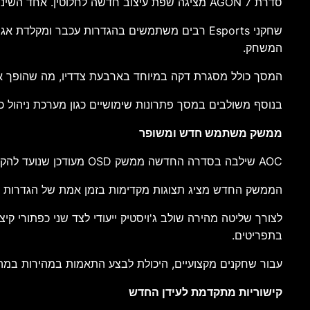
סדרת AGON 7 מציגה שפת עיצוב חדשה לחלוטין. אחד השינויים הבולטים הוא בסיס סימטרי חדש שנועד לפנות שטח גדול יותר על שולחן העבודה.
שחקני Esports רבים משתמשים בהגדרות עכבר ומק
המשחק.
המסך כולל מסגרת דקה במיוחד בארבעת צדדיו, מה שהופך אותו
בנוסף משולבים במסך פתרונות שימושיים כגון מערכת ניהול כבלים מובנית, מתלה אוזניות 
ממשק משתמש חדש ומשופר
AOC שילבה בסדרה החדשה ממשק OSD מעודכן שנועד להקל על הגישה להגדרות השונות של המסך.
הממשק החדש מציג תצוגות מקדימות בזמן אמת של הגדרות שו
לצורך שליטה מהירה שולב ג'ויסטיק ייעודי לצד שני כפתורי ק
בתפריטים.
עבור שחקנים מקצועיים, היכולת לבצע התאמות במהירות במהל
קישוריות מתקדמת לעידן החדש