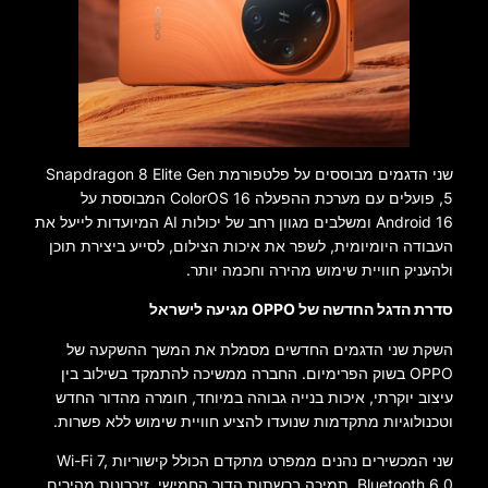
שני הדגמים מבוססים על פלטפורמת Snapdragon 8 Elite Gen
5, פועלים עם מערכת ההפעלה ColorOS 16 המבוססת על
Android 16 ומשלבים מגוון רחב של יכולות AI המיועדות לייעל את
העבודה היומיומית, לשפר את איכות הצילום, לסייע ביצירת תוכן
ולהעניק חוויית שימוש מהירה וחכמה יותר.
סדרת הדגל החדשה של OPPO מגיעה לישראל
השקת שני הדגמים החדשים מסמלת את המשך ההשקעה של
OPPO בשוק הפרימיום. החברה ממשיכה להתמקד בשילוב בין
עיצוב יוקרתי, איכות בנייה גבוהה במיוחד, חומרה מהדור החדש
וטכנולוגיות מתקדמות שנועדו להציע חוויית שימוש ללא פשרות.
שני המכשירים נהנים ממפרט מתקדם הכולל קישוריות Wi-Fi 7,
Bluetooth 6.0, תמיכה ברשתות הדור החמישי, זיכרונות מהירים,