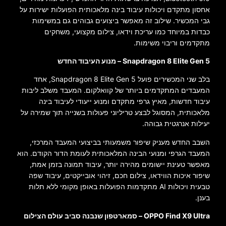
אחסון מתקדם ויכולות עיבוד בינה מלאכותית הפועלות ישירות על
גבי המכשיר. שילוב זה מאפשר ביצועים גבוהים גם במשימות
כבדות במיוחד כמו עריכת וידאו, צילום מקצועי, משחקים
מתקדמים וריבוי משימות.
Snapdragon 8 Elite Gen 5 – מנוע העיבוד החדש
בלב שני המכשירים פועל Snapdragon 8 Elite Gen 5, אחד
המעבדים המתקדמים ביותר של קוואלקום. המעבד משלב ליבות
עיבוד חדשות, מאיץ גרפי מתקדם ומנוע ייעודי לעיבוד בינה
מלאכותית, המסוגל לבצע טריליוני פעולות בשנייה תוך שמירה על
יעילות אנרגטית גבוהה.
השבב החדש מעניק שיפור משמעותי בביצועי המעבד המרכזי,
המעבד הגרפי ומנועי הבינה המלאכותית לעומת הדור הקודם. הוא
מאפשר טעינת יישומים מהירה יותר, עיבוד תמונה בזמן אמת,
שיפור איכות הווידאו, צילום חכם, זיהוי אובייקטים, עיבוד שפה
טבעית ויכולות AI מתקדמות הפועלות באופן מקומי ללא תלות
בענן.
OPPO Find X9 Ultra – סמארטפון שנבנה סביב עולם הצילום