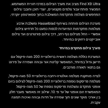
Find X9 Ultra מציב את מערך הצילום במרכז חוויית המשתמש.
המכשיר פותח עבור צלמים מקצועיים, יוצרי תוכן וחובבי צילום
המחפשים מצלמה מתקדמת המשולבת בתוך סמארטפון יוקרתי.
מערכת הצילום פותחה בשיתוף Hasselblad ומשלבת ארבע
מצלמות מתקדמות המיועדות לכסות כמעט כל תרחיש צילום
אפשרי – החל מצילום נוף רחב, דרך צילום פורטרטים ועד צילום
אובייקטים רחוקים במיוחד.
מערך צילום מתקדם במיוחד
המערכת כוללת מצלמה ראשית ברזולוציית 200 מגה-פיקסל עם
חיישן גדול במיוחד, המאפשר קליטת אור גבוהה ושמירה על פירוט
גם בתנאי תאורה מורכבים.
לצדה מותקנת מצלמה אולטרה-רחבה ברזולוציית 50 מגה-פיקסל,
מצלמת פריסקופ נוספת ברזולוציית 200 מגה-פיקסל לצילום בזום
אופטי מתקדם ומצלמת פריסקופ נוספת של 50 מגה-פיקסל
המאפשרת זום אופטי של עד פי 10. שילוב זה מאפשר מעבר חלק
בין אורכי מוקד שונים תוך שמירה על חדות גבוהה ואיכות תמונה
עקבית.