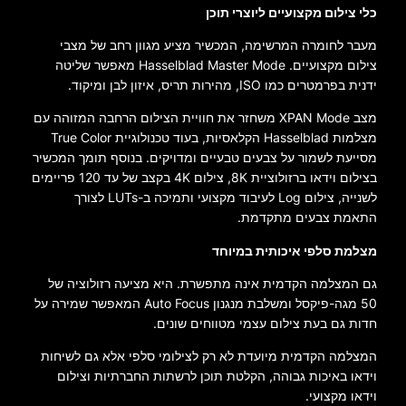
כלי צילום מקצועיים ליוצרי תוכן
מעבר לחומרה המרשימה, המכשיר מציע מגוון רחב של מצבי
צילום מקצועיים. Hasselblad Master Mode מאפשר שליטה
ידנית בפרמטרים כמו ISO, מהירות תריס, איזון לבן ומיקוד.
מצב XPAN Mode משחזר את חוויית הצילום הרחבה המזוהה עם
מצלמות Hasselblad הקלאסיות, בעוד טכנולוגיית True Color
מסייעת לשמור על צבעים טבעיים ומדויקים. בנוסף תומך המכשיר
בצילום וידאו ברזולוציית 8K, צילום 4K בקצב של עד 120 פריימים
לשנייה, צילום Log לעיבוד מקצועי ותמיכה ב-LUTs לצורך
התאמת צבעים מתקדמת.
מצלמת סלפי איכותית במיוחד
גם המצלמה הקדמית אינה מתפשרת. היא מציעה רזולוציה של
50 מגה-פיקסל ומשלבת מנגנון Auto Focus המאפשר שמירה על
חדות גם בעת צילום עצמי מטווחים שונים.
המצלמה הקדמית מיועדת לא רק לצילומי סלפי אלא גם לשיחות
וידאו באיכות גבוהה, הקלטת תוכן לרשתות החברתיות וצילום
וידאו מקצועי.