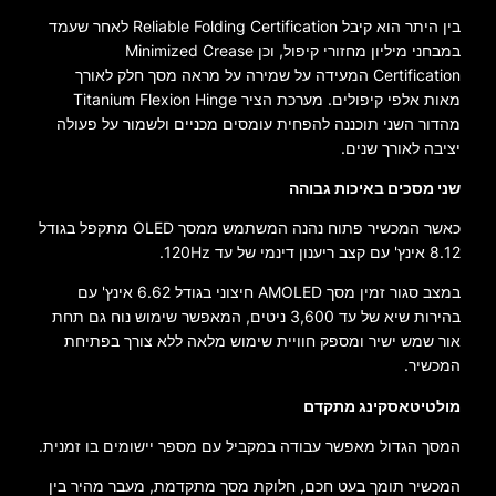
בין היתר הוא קיבל Reliable Folding Certification לאחר שעמד
במבחני מיליון מחזורי קיפול, וכן Minimized Crease
Certification המעידה על שמירה על מראה מסך חלק לאורך
מאות אלפי קיפולים. מערכת הציר Titanium Flexion Hinge
מהדור השני תוכננה להפחית עומסים מכניים ולשמור על פעולה
יציבה לאורך שנים.
שני מסכים באיכות גבוהה
כאשר המכשיר פתוח נהנה המשתמש ממסך OLED מתקפל בגודל
8.12 אינץ' עם קצב ריענון דינמי של עד 120Hz.
במצב סגור זמין מסך AMOLED חיצוני בגודל 6.62 אינץ' עם
בהירות שיא של עד 3,600 ניטים, המאפשר שימוש נוח גם תחת
אור שמש ישיר ומספק חוויית שימוש מלאה ללא צורך בפתיחת
המכשיר.
מולטיטאסקינג מתקדם
המסך הגדול מאפשר עבודה במקביל עם מספר יישומים בו זמנית.
המכשיר תומך בעט חכם, חלוקת מסך מתקדמת, מעבר מהיר בין