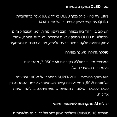
מסך OLED מתקדם במיוחד
Find X9 Ultra כולל מסך OLED בגודל 6.82 אינץ' ברזולוציית
+QHD עם קצב ריענון אדפטיבי של עד 144Hz.
השילוב בין רזולוציה גבוהה, קצב ריענון מהיר, זמני תגובה קצרים
וטכנולוגיית OLED מספק צבעים עשירים, ניגודיות גבוהה, שחור
עמוק ותנועה חלקה במיוחד בעת גלישה, צפייה בסרטים ומשחקים.
סוללה גדולה וטעינה מהירה
המכשיר מצויד בסוללה בקיבולת 7,050mAh, מהגדולות
בקטגוריית מכשירי הדגל.
הוא תומך בטעינת SUPERVOOC בהספק של 100W ובטעינה
אלחוטית 50W, המאפשרות קיצור משמעותי של זמני ההמתנה בין
טעינה לטעינה. שילוב זה מאפשר שימוש אינטנסיבי לאורך שעות
ארוכות.
יכולות AI מתקדמות לשימוש יומיומי
מערכת ColorOS 16 משלבת מגוון רחב של כלי בינה מלאכותית.