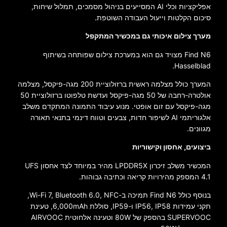
אפליקציות וכלי AI המסייעים בניהול מסמכים, תמלול שיחות,
סיכום הקלטות וייעול העבודה השוטפת.
מערך צילום איכותי גם במכשיר המתקפל
Find N6 מצויד גם הוא במערכת צילום שפותחה בשיתוף
Hasselblad.
המערך כולל מצלמה ראשית ברזולוציית 200 מגה-פיקסל, מצלמה
אולטרה-רחבה של 50 מגה-פיקסל ועדשת טלפוטו ברזולוציית 50
מגה-פיקסל עם זום אופטי. מנוע עיבוד התמונה המתקדם משלב
אלגוריתמי AI לשיפור חדות, צבעים וטווח דינמי בתנאי תאורה
מגוונים.
ביצועים, אחסון וקישוריות
המכשיר משלב זיכרון LPDDR5X מהיר במיוחד לצד אחסון UFS
4.1 המספק מהירויות קריאה וכתיבה גבוהות.
בנוסף כולל Find N6 תמיכה ב-Wi-Fi 7, Bluetooth 6.0, NFC,
תקני עמידות IP56, IP58 ו-IP59, סוללת 6,000mAh, טעינת
SUPERVOOC בהספק של 80W וטעינה אלחוטית AIRVOOC