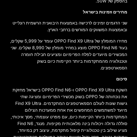
בהספק של 50W.
מחירים וזמינות בישראל
שני הדגמים זמינים לרכישה באמצעות היבואנית הרשמית רונלייט
ובאמצעות המשווקים המורשים ברחבי הארץ.
מחירו המומלץ של OPPO Find X9 Ultra עומד על 5,999 שקלים,
בעוד OPPO Find N6 מוצע במחיר מומלץ של 8,990 שקלים. שני
המכשירים מיועדים לפלח הפרימיום ומציעים חבילת חומרה
וטכנולוגיה מהמתקדמות ביותר הקיימות כיום בשוק
הסמארטפונים.
סיכום
השקת OPPO Find X9 Ultra ו-OPPO Find N6 בישראל מחזקת
את נוכחותה של OPPO בשוק מכשירי הפרימיום ומציגה שתי
גישות שונות לעולם הסמארטפונים המתקדמים. Find X9 Ultra
מיועד למשתמשים המחפשים את אחת ממערכות הצילום
המתקדמות ביותר הקיימות כיום, עם מפרט עוצמתי, מסך איכותי,
סוללה גדולה ויכולות בינה מלאכותית מקיפות. מנגד, Find N6
מציע שילוב בין טכנולוגיית קיפול מתקדמת, עיצוב דק במיוחד,
עמידות גבוהה, מסך גדול וחוויית עבודה המשלבת פרודוקטיביות