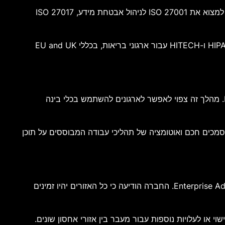
פלטפורמת Box עומדת במגוון רחב של תקנים בינלאומיים בתחום אבטחת המידע, פרטיות המידע וניהול סיכונים. בין התקנים ניתן למצוא את ISO 27001 לניהול אבטחת מידע, ISO 27017
בנוסף תומכת החברה בתקני SOC 1, SOC 2 ו-SOC 3, במסגרת FedRAMP High עבור גופי ממשל בארצות הברית, בדרישות HIPAA ו-HITECH עבור ארגוני בריאות, בכללי EU and UK
בהמשך השנה מתכננת החברה להרחיב את יכולות האזור המקומי בישראל גם לאחסון ולעיבוד של מטא-דאטה ושל שירותי Box AI. מהלך זה צפוי לאפשר לארגונים להשתמש בכלי בינה
ל מסמכים חכם ואוטומציה של תהליכי עבודה המבוססים על תוכן
האזור החדש בישראל צפוי להיות זמין במהלך החודשים הקרובים עבור לקוחות המשתמשים בתוכניות Enterprise Plus ו-Enterprise Advanced. החברה הודיעה כי כל האזורים יהיו זמינים
 או לעלויות נוספות עבור מעבר בין אזורי אחסון שונים.