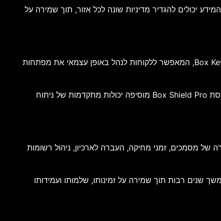
דע יכולים להגדיר מדיניות שונה לכל אזור, תוך שמירה על
לצד Box Zones מציעה החברה מגוון רחב של פתרונות אבטחת מידע המיועדים להגן על מידע ארגוני רגיש. אחד מהם הוא Box KeySafe, המאפשר ללקוחות לנהל באופן עצמאי את מפתחות
פתרון נוסף הוא Box Shield, המספק מנגנוני זיהוי איומים, ניטור פעילות חריגה, מניעת דליפות מידע והגנה על מסמכים רגישים. גרסת Box Shield Pro מוסיפה יכולות מתקדמות של ניתוח
Box . מערכת זו מאפשרת להגדיר מדיניות שמירה של מסמכים, זמני מחיקה, העברה לארכיון, ניהול רשומות
שמור מידע במשך שנים רבות תוך שמירה על זמינותו, שלמותו ועמידותו