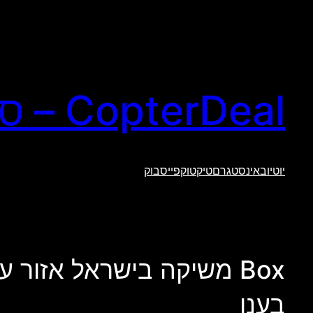
לדלג
לתוכן
CopterDeal – סקירות טכנולוגיה וגאדג'טים
יוטיוב
אינסטגרם
טיקטוק
פייסבוק
Box משיקה בישראל אזור 
בענן