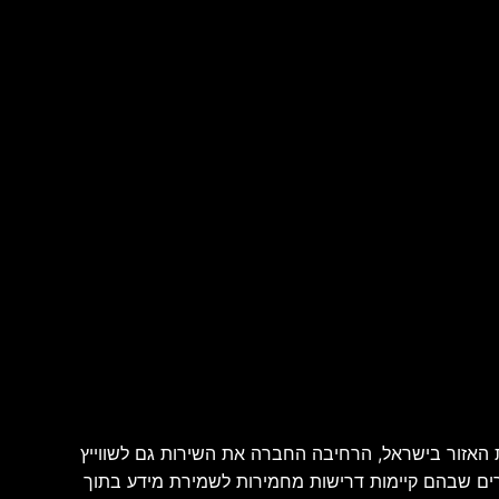
B להרחבת שירות Box Zones ברחבי העולם. במקביל להקמת האזור בישראל, הרחיבה החברה את השירות גם לשווייץ
ת עיבוד מקומיות בצרפת ובקנדה. באמצעות הרחבה זו מחזקת Box את נוכחותה באזורים שבהם קיימות דרישות מחמירות לשמירת מידע בתוך