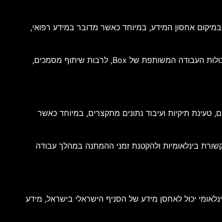
במיקום אחסון המידע, במיוחד כאשר מדובר במידע רפואי,
האזור החדש בישראל מעניק מענה לצורך זה באמצעות שמירת התוכן בתוך גבולות המדינה. במקביל, הארגון ממשיך ליהנות מכל יכולות העבודה המשותפת של Box, לרבות שיתוף מסמכים,
 טעינת תיקיות ועיבוד נתונים מתקצרים, במיוחד כאשר
קשורת בינלאומיות ולהקטנת זמני ההמתנה במהלך עבודה
משל, ארגון בינלאומי יכול לאחסן מידע של הסניף הישראלי בישראל, מידע