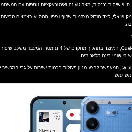
ווי שיחות נכנסות, מצב טעינה ואינטראקציות נוספות עם המשתמש
בה.
המכשיר מבוסס על מעבד Snapdragon 6 Gen 4 של Qualcomm, המ
 ביישומי בינה מלאכותית.
בנוסף משלב המעבד את מנוע ה־AI מהדור השישי של Qualcomm, המאפשר לבצע מגוון פעולות חכמ
 המשתמש.