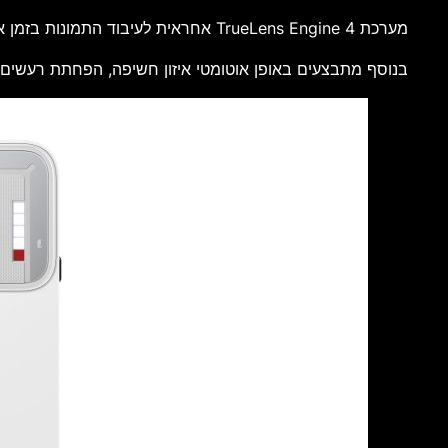
מערכת TrueLens Engine 4 אחראית לעיבוד התמונות בזמן אמת ומשלבת טכנולוגיית Ultra XDR לקבלת טווח דינמי רחב יותר, צבעים מדויקים ורמת פירוט גבוהה.
בנוסף מתבצעים באופן אוטומטי איזון חשיפה, הפחתת רעשים, 