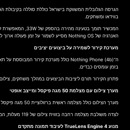
בווידאו ומשחקים.
המכשיר תומך בטעי
האנרגיה של Nothing OS מסייע לשמור על זמן פעולה ארוך לאורך היום.
מערכת קירור לשמירה על ביצועים יציבים
בזמן עומסים כבדים.
פתרון הקירור תורם ליציבות הביצועים במהלך משחקים, צילו
מערך צילום עם מצלמת 50 מגה פיקסל ומייצב אופטי
מערך הצילום כולל מצלמה ראשית ברזולוציית 50 מגה פיקסל המצוידת במייצב תמונה אופטי OIS, המסייע בהפחתת רעידות ושיפור איכות התמונות בתנאי תאורה מגוונים.
לצדה משולבת מצלמה רחבה בזווית צילום של 119 מעלות, המאפשרת לכלול שטח רחב יותר בפריים ומתאימה לצילום נופים, מבנים, חללים פנימיים ותמונות קבוצתיות.
מנוע TrueLens Engine 4 לעיבוד תמונה מתקדם