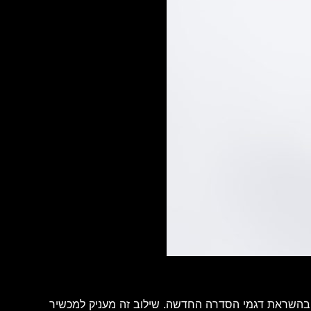
Nothing Phone (4b) ממשיך את קו העיצוב המזוהה של החברה ומשלב את פס התאורה Glyph Bar יחד עם מבנה Unibody בהשראת דגמי הסדרה החדשה. שילוב זה מעניק למכשיר