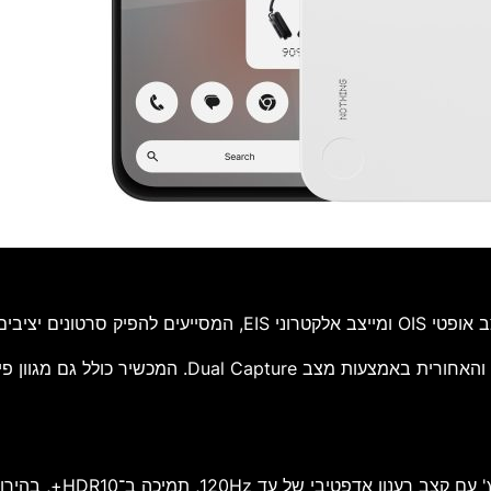
בנוסף ניתן לבצע צילום סימולטני באמצעות המצלמה הקד