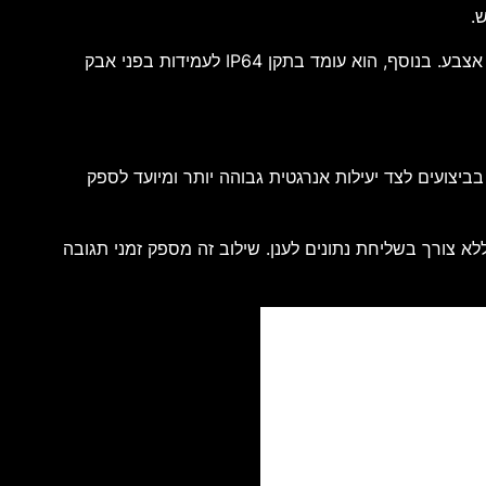
.
גוף המכשיר משלב מספר סוגי גימורים וטקסטורות היוצרים עומק ויזואלי, לצד מודול מצלמות שקוף וציפוי המסייע בצמצום טביעות אצבע. בנוסף, הוא עומד בתקן IP64 לעמידות בפני אבק
יוצר בתהליך מתקדם של 4 ננומטר. המעבד משלב שיפור בביצועים לצד יעילות אנרגטית גבוהה יותר ומיועד לספק
ות ישירות על גבי המכשיר ללא צורך בשליחת נתונים לענן. שילוב זה מספק זמני תגובה