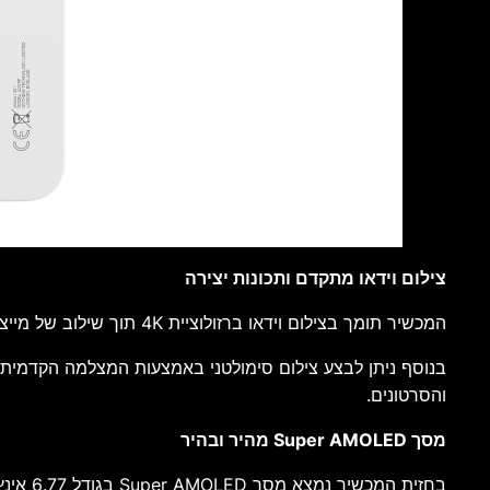
צילום וידאו מתקדם ותכונות יצירה
המכשיר תומך בצילום וידאו ברזולוציית 4K תוך שילוב של מייצב אופטי OIS ומייצב אלקטרוני EIS, המסייעים להפיק סרטונים יציבים יותר גם בזמן תנועה.
והסרטונים.
מסך Super AMOLED מהיר ובהיר
בחזית המכשיר נמצא מסך Super AMOLED בגודל 6.77 אינץ' עם קצב רענון אדפטיבי של עד 120Hz, תמיכה ב־HDR10+, בהירות שיא של עד 2,000 ניט וקצב דגימת מגע של 1,000Hz.