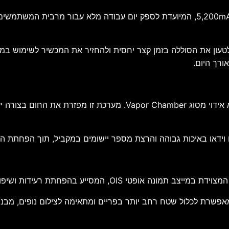
הגרסה הגלובלית המשווקת בישראל כוללת סוללה בקיבולת 5,200mAh, המיועדת לספק יום עבו
נה מהירה בהספק של 33W, המאפשרת לטעון את הסוללה בזמן קצר יחסית ולהחזיר את המכש
ה־Nothing Phone (4b) כולל מערכת קירור המבוססת על תא אידוי מסוג
ם וידאו באיכות גבוהה והרצת מספר יישומים במקביל, תוך הפחתת ה