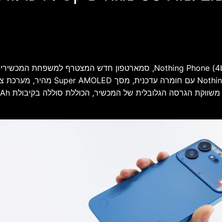
באג, יבואנית מוצרי Nothing בישראל, מודיעה על השקת ה־Nothing Phone (4b)