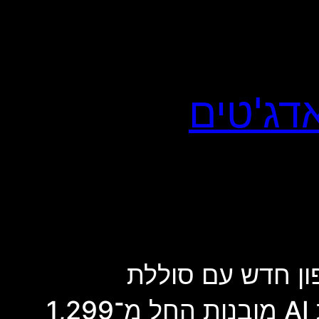
Nothing Phone (): סמארטפון חדש עם סוללת
5,200mAh, מסך 120Hz, מצלמת 50 מגה פיקסל ויכולות AI מובנות החל מ־1,299