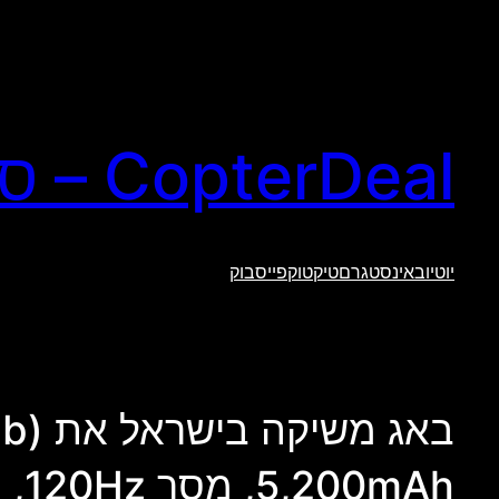
לדלג
לתוכן
CopterDeal – סקירות טכנולוגיה וגאדג'טים
יוטיוב
אינסטגרם
טיקטוק
פייסבוק