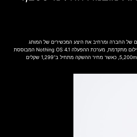
, סמארטפון חדש המצטרף למשפחת המכשירים של החברה ומרחיב את היצע המכשירים של המותג
בישראל. הדגם החדש משלב את שפת העיצוב הייחודית של Nothing עם חומרה עדכנית, מסך Super AMOLED מהיר, מערכת צילום מתקדמת, מערכת ההפעלה Nothing OS 4.1 המבוססת
על Android 16 ומגוון יכולות בינה מלאכותית מובנות. בישראל משווקת הגרסה הגלובלית של המכשיר, הכוללת סוללה בקיבולת 5,200mAh, כאשר מחיר ההשקה מתחיל ב־1,299 שקלים